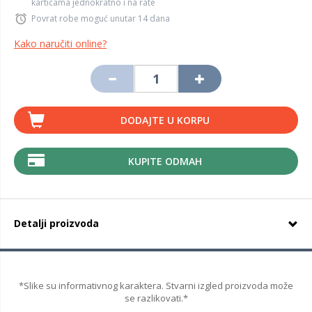
karticama jednokratno i na rate
Povrat robe moguć unutar 14 dana
Kako naručiti online?
DODAJTE U KORPU
KUPITE ODMAH
Detalji proizvoda
*Slike su informativnog karaktera. Stvarni izgled proizvoda može
se razlikovati.*