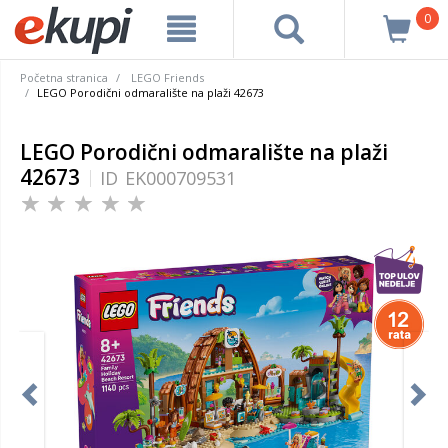
0
Početna stranica
LEGO Friends
LEGO Porodični odmaralište na plaži 42673
LEGO Porodični odmaralište na plaži
42673
ID
EK000709531