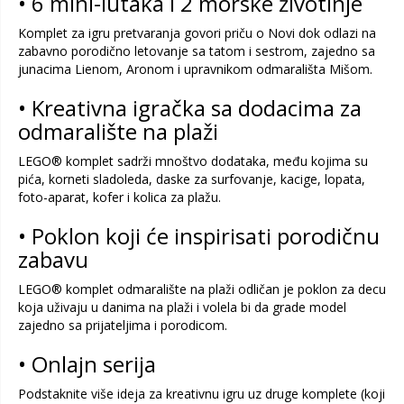
• 6 mini-lutaka i 2 morske životinje
Komplet za igru pretvaranja govori priču o Novi dok odlazi na
zabavno porodično letovanje sa tatom i sestrom, zajedno sa
junacima Lienom, Aronom i upravnikom odmarališta Mišom.
• Kreativna igračka sa dodacima za
odmaralište na plaži
LEGO® komplet sadrži mnoštvo dodataka, među kojima su
pića, korneti sladoleda, daske za surfovanje, kacige, lopata,
foto-aparat, kofer i kolica za plažu.
• Poklon koji će inspirisati porodičnu
zabavu
LEGO® komplet odmaralište na plaži odličan je poklon za decu
koja uživaju u danima na plaži i volela bi da grade model
zajedno sa prijateljima i porodicom.
• Onlajn serija
Podstaknite više ideja za kreativnu igru uz druge komplete (koji