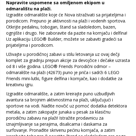
Napravite uspomene sa omiljenom ekipom u
odmaralištu na plaži.
Izgradite odmaralište koje će Nova istraživati sa prijateljima i
porodicom. Prepuno je aktivnosti na plaži i vodenih sportova.
Otkrijte pedalinu, tobogan, štand sa sladoledom, bazen,
ognjište i drugo. Ne zaboravite da pazite na kornjaču i delfina!
Uz aplikaciju LEGO® Builder, možete se zabaviti gradeći sa
prijateljima i porodicom.
Uživajte u porodičnoj zabavi u stilu letovanja uz ovaj dečji
komplet za gradnju prepun akcije za devojčice i dečake uzrasta
od 8 i više godina. LEGO® Friends Porodični odmor –
odmaralište na plaži (42673) puno je priča i sadrži 6 LEGO
Friends mini-lutki, figure delfina i kornjače, kao i dodatke za
kreativnu igru.
Izgradite odmaralište, a zatim kreirajte puno uzbudljivih
avantura sa brojnim aktivnostima na plaži, uključujući i
sportove na vodi. Nađite novčić uz pomoć dodatka detektora
metala, a zatim zakopajte junaka u pesak za klasičnu
porodičnu zabavu na plaži! Istražite prodavnicu za
iznajmljivanje sa perajima, disalicama i daskama za
surfovanje. Pronađite skrivenu pećinu kornjača, a zatim