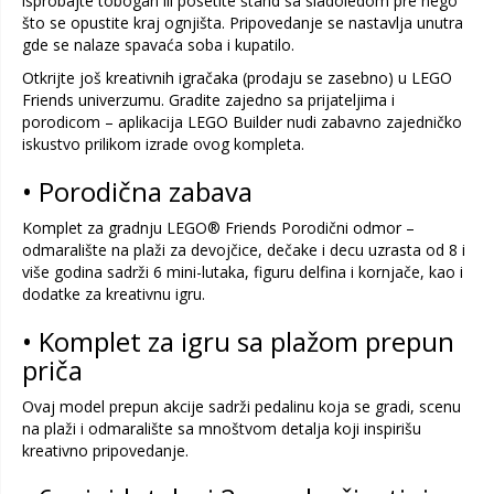
isprobajte tobogan ili posetite štand sa sladoledom pre nego
što se opustite kraj ognjišta. Pripovedanje se nastavlja unutra
gde se nalaze spavaća soba i kupatilo.
Otkrijte još kreativnih igračaka (prodaju se zasebno) u LEGO
Friends univerzumu. Gradite zajedno sa prijateljima i
porodicom – aplikacija LEGO Builder nudi zabavno zajedničko
iskustvo prilikom izrade ovog kompleta.
• Porodična zabava
Komplet za gradnju LEGO® Friends Porodični odmor –
odmaralište na plaži za devojčice, dečake i decu uzrasta od 8 i
više godina sadrži 6 mini-lutaka, figuru delfina i kornjače, kao i
dodatke za kreativnu igru.
• Komplet za igru sa plažom prepun
priča
Ovaj model prepun akcije sadrži pedalinu koja se gradi, scenu
na plaži i odmaralište sa mnoštvom detalja koji inspirišu
kreativno pripovedanje.