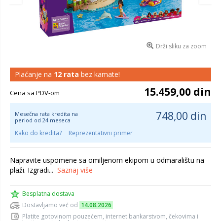
Drži sliku za zoom
Plaćanje na
12 rata
bez kamate!
15.459,00 din
Cena sa PDV-om
748,00 din
Mesečna rata kredita na
period od 24 meseca
Kako do kredita?
Reprezentativni primer
Napravite uspomene sa omiljenom ekipom u odmaralištu na
plaži. Izgradi...
Saznaj više
Besplatna dostava
Dostavljamo već od
14.08.2026
Platite gotovinom pouzećem, internet bankarstvom, čekovima i