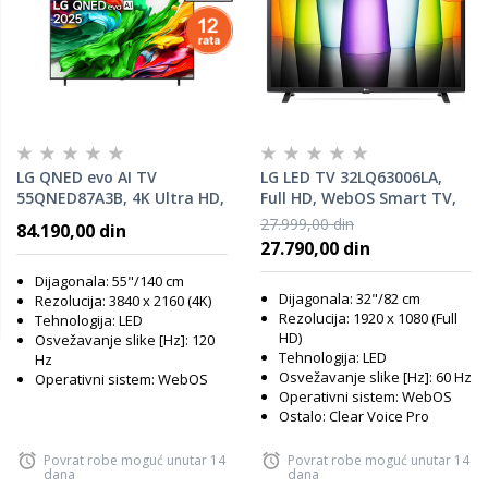
LG QNED evo AI TV
LG LED TV 32LQ63006LA,
55QNED87A3B, 4K Ultra HD,
Full HD, WebOS Smart TV,
WebOS Smart TV, VRR
ThinQ AI, α5 AI Processor
27.999,00 din
84.190,00 din
144Hz, α8 AI Processor 4K
4K Gen5, HDR10 Pro, Full HD
27.790,00 din
Gen2, Dynamic Tone
upscaler, Clear Voice Pro
Mapping, Magic remote
Dijagonala: 55"/140 cm
Dijagonala: 32"/82 cm
Rezolucija: 3840 x 2160 (4K)
Rezolucija: 1920 x 1080 (Full
Tehnologija: LED
HD)
Osvežavanje slike [Hz]: 120
Tehnologija: LED
Hz
Osvežavanje slike [Hz]: 60 Hz
Operativni sistem: WebOS
Operativni sistem: WebOS
Ostalo: Clear Voice Pro
Povrat robe moguć unutar 14
Povrat robe moguć unutar 14
dana
dana