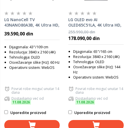
LG NanoCell TV
LG OLED evo AI
43NANO80A3B, 4K Ultra HD,
OLED65C51LA, 4K Ultra HD,
Smart TV, WebOS, HDR10,
WebOS Smart TV, VRR
255.990,00 din
39.590,00 din
α7 AI Processor 4K Gen8,
144Hz, α9 AI Processor 4K
178.090,00 din
Magic Remote
Gen8, Dynamic Tone
Mapping, AI Brightness
Dijagonala: 43"/109 cm
Dijagonala: 65"/165 cm
Rezolucija: 3840 x 2160 (4K)
Control
Rezolucija: 3840 x 2160 (4K)
Tehnologija: DLED
Tehnologija: OLED
Osvežavanje slike [Hz]: 60 Hz
Osvežavanje slike [Hz]: 144
Operativni sistem: WebOS
Hz
Operativni sistem: WebOS
Povrat robe moguć unutar 14
Povrat robe moguć unutar 14
dana
dana
Dostavljamo već od
Dostavljamo već od
11.08.2026
11.08.2026
Uporedite proizvod
Uporedite proizvod