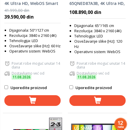
4K Ultra HD, WebOS Smart
65QNED87A3B, 4K Ultra HD,
TV, α7 AI Processor 4K
WebOS Smart TV, VRR
41.999,00 din
108.890,00 din
Gen8, Dynamic Tone
144Hz, α8 AI Processor 4K
39.590,00 din
Mapping, FILMMAKER
Gen2, Dynamic Tone
MODE™, HGIG Mode
Mapping, Magic remote
Dijagonala: 65"/165 cm
Dijagonala: 50"/127 cm
Rezolucija: 3840 x 2160 (4K)
Rezolucija: 3840 x 2160 (4K)
Tehnologija: LED
Tehnologija: LED
Osvežavanje slike [Hz]: 120
Osvežavanje slike [Hz]: 60 Hz
Hz
Operativni sistem: WebOS
Operativni sistem: WebOS
Povrat robe moguć unutar 14
Povrat robe moguć unutar 14
dana
dana
Dostavljamo već od
Dostavljamo već od
11.08.2026
11.08.2026
Uporedite proizvod
Uporedite proizvod