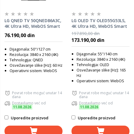
LG QNED TV 50QNED86A3C,
LG OLED TV OLED55G53LS,
4K Ultra HD, WebOS Smart
4K Ultra HD, WebOS Smart
TV, α7 AI Processor 4K
TV, α11 AI Processor 4K
197.890,00 din
76.190,00 din
Gen8, 4K Super Upscaling,
Gen2, α11 AI Super
173.190,00 din
FILMMAKER MODE™, AI
Upscaling 4K, FILMMAKER
Chatbot
MODE™, AI Chatbot
Dijagonala: 50"/127 cm
Dijagonala: 55"/140 cm
Rezolucija: 3840 x 2160 (4K)
Rezolucija: 3840 x 2160 (4K)
Tehnologija: QNED
Tehnologija: OLED
Osvežavanje slike [Hz]: 60 Hz
Osvežavanje slike [Hz]: 165
Operativni sistem: WebOS
Hz
Operativni sistem: WebOS
Povrat robe moguć unutar 14
Povrat robe moguć unutar 14
dana
dana
Dostavljamo već od
Dostavljamo već od
11.08.2026
11.08.2026
Uporedite proizvod
Uporedite proizvod