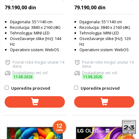
WebOS Smart TV, α8 AI
WebOS Smart TV, α8 AI
79.190,00 din
79.190,00 din
Processor 4K Gen2,
Processor 4K Gen2, VRR
Dynamic QNED, AI Picture
120Hz, Dynamic QNED, AI
Pro, VRR 144Hz, Magični
Picture Pro, Magični
Dijagonala: 55"/140 cm
Dijagonala: 55"/140 cm
daljinski
Rezolucija: 3840 x 2160 (4K)
daljinski
Rezolucija: 3840 x 2160 (4K)
Tehnologija: MINI LED
Tehnologija: MINI LED
Osvežavanje slike [Hz]: 144
Osvežavanje slike [Hz]: 120
Hz
Hz
Operativni sistem: WebOS
Operativni sistem: WebOS
Povrat robe moguć unutar 14
Povrat robe moguć unutar 14
dana
dana
Dostavljamo već od
Dostavljamo već od
11.08.2026
11.08.2026
Uporedite proizvod
Uporedite proizvod