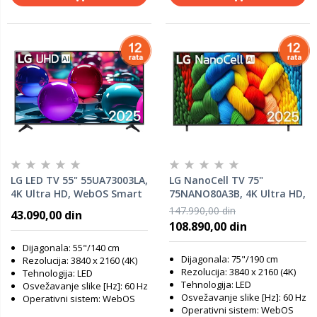
LG LED TV 55" 55UA73003LA,
LG NanoCell TV 75"
4K Ultra HD, WebOS Smart
75NANO80A3B, 4K Ultra HD,
TV, HDR10 Pro, α7 AI
WebOS Smart TV, α7 AI
147.990,00 din
43.090,00 din
Processor 4K Gen8, Super
Processor 4K Gen8, Super
108.890,00 din
Upscaling
Upscaling, HDR10, Magic
Remote
Dijagonala: 55"/140 cm
Dijagonala: 75"/190 cm
Rezolucija: 3840 x 2160 (4K)
Rezolucija: 3840 x 2160 (4K)
Tehnologija: LED
Tehnologija: LED
Osvežavanje slike [Hz]: 60 Hz
Osvežavanje slike [Hz]: 60 Hz
Operativni sistem: WebOS
Operativni sistem: WebOS