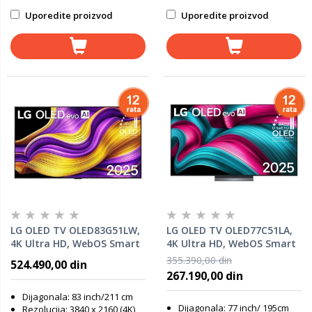
Uporedite proizvod
Uporedite proizvod
LG OLED TV OLED83G51LW,
LG OLED TV OLED77C51LA,
4K Ultra HD, WebOS Smart
4K Ultra HD, WebOS Smart
TV, α11 AI Processor 4K
TV, α9 AI Processor 4K
355.390,00 din
524.490,00 din
Gen2, Dynamic Tone
Gen8, α9 AI Super Upscaling
267.190,00 din
Mapping, FILMMAKER
4K, FILMMAKER MODE™, AI
MODE™, AI Chatbot
Chatbot
Dijagonala: 83 inch/211 cm
Dijagonala: 77 inch/ 195cm
Rezolucija: 3840 x 2160 (4K)