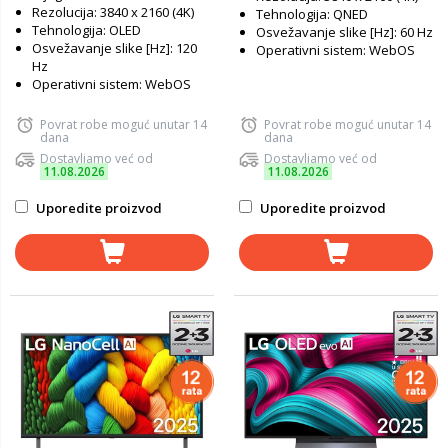
Rezolucija: 3840 x 2160 (4K)
Tehnologija: QNED
Tehnologija: OLED
Osvežavanje slike [Hz]: 60 Hz
Osvežavanje slike [Hz]: 120
Operativni sistem: WebOS
Hz
Operativni sistem: WebOS
Povrat robe moguć unutar 14
Povrat robe moguć unutar 14
dana
dana
Dostavljamo već od
Dostavljamo već od
11.08.2026
11.08.2026
Uporedite proizvod
Uporedite proizvod