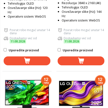
Rezolucija: 3840 x 2160 (4K)
Tehnologija: OLED
Tehnologija: OLED
Osvežavanje slike [Hz]: 120
Osvežavanje slike [Hz]: 144
Hz
Hz
Operativni sistem: WebOS
Operativni sistem: WebOS
Povrat robe moguć unutar 14
Povrat robe moguć unutar 14
dana
dana
Dostavljamo već od
Dostavljamo već od
11.08.2026
11.08.2026
Uporedite proizvod
Uporedite proizvod