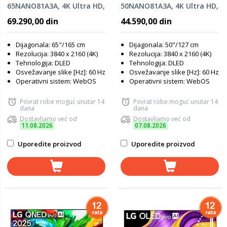
65NANO81A3A, 4K Ultra HD,
50NANO81A3A, 4K Ultra HD,
Smart TV, WebOS, HDR10,
Smart TV, WebOS, HDR10,
69.290,00 din
44.590,00 din
α7 AI Processor 4K Gen8,
α7 AI Processor 4K Gen8,
Magic Remote
Magic Remote
Dijagonala: 65"/165 cm
Dijagonala: 50"/127 cm
Rezolucija: 3840 x 2160 (4K)
Rezolucija: 3840 x 2160 (4K)
Tehnologija: DLED
Tehnologija: DLED
Osvežavanje slike [Hz]: 60 Hz
Osvežavanje slike [Hz]: 60 Hz
Operativni sistem: WebOS
Operativni sistem: WebOS
Povrat robe moguć unutar 14
Povrat robe moguć unutar 14
dana
dana
Dostavljamo već od
Dostavljamo već od
11.08.2026
07.08.2026
Uporedite proizvod
Uporedite proizvod