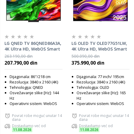
LG QNED TV 86QNED86A3A,
LG OLED TV OLED77G51LW,
4K Ultra HD, WebOS Smart
4K Ultra HD, WebOS Smart
TV, α8 AI Processor 4K
TV, α11 AI Processor 4K
263.190,00 din
500.090,00 din
Gen2, α8 AI Super Upscaling
Gen2, FILMMAKER MODE™,
207.790,00 din
375.990,00 din
4K, AI Chatbot, Google Cast
α11 AI Super Upscaling 4K,
Dynamic Tone Mapping
Dijagonala: 86"/218 cm
Dijagonala: 77 inch/ 195cm
Rezolucija: 3840 x 2160 (4K)
Rezolucija: 3840 x 2160 (4K)
Tehnologija: QNED
Tehnologija: OLED
Osvežavanje slike [Hz]: 144
Osvežavanje slike [Hz]: 165
Hz
Hz
Operativni sistem: WebOS
Operativni sistem: WebOS
Povrat robe moguć unutar 14
Povrat robe moguć unutar 14
dana
dana
Dostavljamo već od
Dostavljamo već od
11.08.2026
11.08.2026