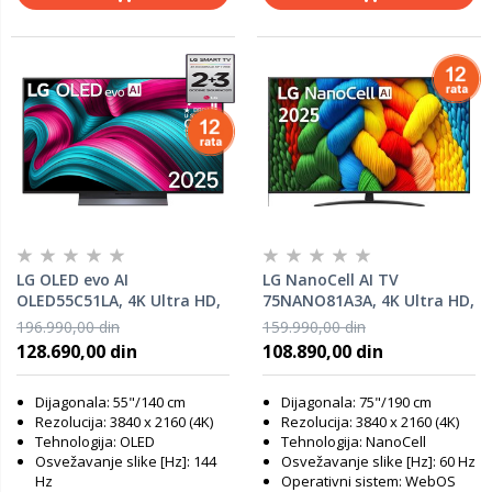
LG OLED evo AI
LG NanoCell AI TV
OLED55C51LA, 4K Ultra HD,
75NANO81A3A, 4K Ultra HD,
WebOS Smart TV, VRR
WebOS Smart TV, Alpha 7
196.990,00 din
159.990,00 din
144Hz, α9 AI Processor 4K
AI Gen8 procesor, 4K
128.690,00 din
108.890,00 din
Gen8, Dynamic Tone
Upscaling, AI Sound Pro,
Mapping, AI Brightness
FILMMAKER Mode, Magic
Dijagonala: 55"/140 cm
Dijagonala: 75"/190 cm
Control
Remote
Rezolucija: 3840 x 2160 (4K)
Rezolucija: 3840 x 2160 (4K)
Tehnologija: OLED
Tehnologija: NanoCell
Osvežavanje slike [Hz]: 144
Osvežavanje slike [Hz]: 60 Hz
Hz
Operativni sistem: WebOS