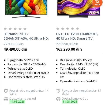
LG NanoCell TV
LG OLED TV OLED48G53LS,
55NANO81A3A, 4K Ultra HD,
4K Ultra HD, Smart TV,
Smart TV, WebOS, HDR10,
WebOS, HDR10, α11 AI
77.990,00 din
220.990,00 din
α7 AI Processor 4K Gen8,
Processor 4K Gen2, Magic
49.490,00 din
163.290,00 din
Magic Remote
Remote
Dijagonala: 50"/127 cm
Dijagonala: 48"/122 cm
Rezolucija: 3840 x 2160 (4K)
Rezolucija: 3840 x 2160 (4K)
Tehnologija: DLED
Tehnologija: OLED
Osvežavanje slike [Hz]: 60 Hz
Osvežavanje slike [Hz]: 120
Operativni sistem: WebOS
Hz
Operativni sistem: WebOS
Povrat robe moguć unutar 14
Povrat robe moguć unutar 14
dana
dana
Dostavljamo već od
Dostavljamo već od
11.08.2026
11.08.2026