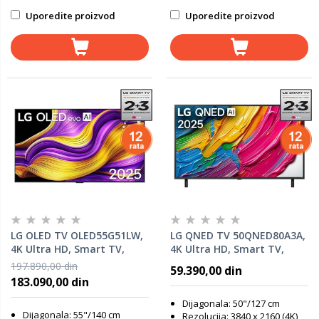
Uporedite proizvod
Uporedite proizvod
LG OLED TV OLED55G51LW,
LG QNED TV 50QNED80A3A,
4K Ultra HD, Smart TV,
4K Ultra HD, Smart TV,
WebOS, HDR10, α11 AI
WebOS, HDR10, α7 AI
197.890,00 din
59.390,00 din
Processor 4K Gen2, Magic
Processor 4K Gen8, Magic
183.090,00 din
Remote
Remote
Dijagonala: 50"/127 cm
Dijagonala: 55"/140 cm
Rezolucija: 3840 x 2160 (4K)