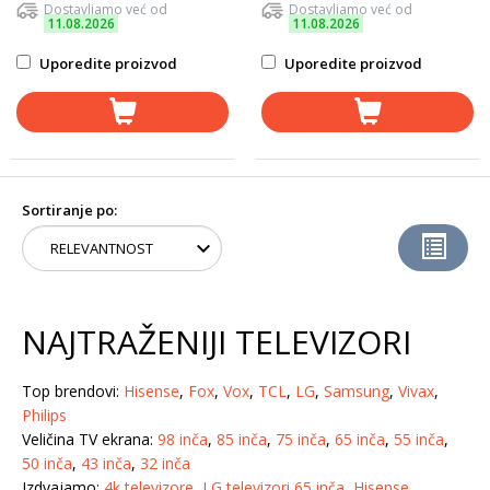
Dostavljamo već od
Dostavljamo već od
11.08.2026
11.08.2026
Uporedite proizvod
Uporedite proizvod
Sortiranje po:
NAJTRAŽENIJI TELEVIZORI
Top brendovi:
Hisense
,
Fox
,
Vox
,
TCL
,
LG
,
Samsung
,
Vivax
,
Philips
Veličina TV ekrana:
98 inča
,
85 inča
,
75 inča
,
65 inča
,
55 inča
,
50 inča
,
43 inča
,
32 inča
Izdvajamo:
4k televizore
,
LG televizori 65 inča
,
Hisense