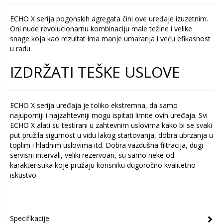
ECHO X serija pogonskih agregata čini ove uređaje izuzetnim.
Oni nude revolucionarnu kombinaciju male težine i velike
snage koja kao rezultat ima manje umaranja i veću efikasnost
u radu.
IZDRŽATI TEŠKE USLOVE
ECHO X serija uređaja je toliko ekstremna, da samo
najuporniji i najzahtevniji mogu ispitati limite ovih uređaja. Svi
ECHO X alati su testirani u zahtevnim uslovima kako bi se svaki
put pružila sigurnost u vidu lakog startovanja, dobra ubrzanja u
toplim i hladnim uslovima itd. Dobra vazdušna filtracija, dugi
servisni intervali, veliki rezervoari, su samo neke od
karakteristika koje pružaju korisniku dugoročno kvalitetno
iskustvo.
Specifikacije