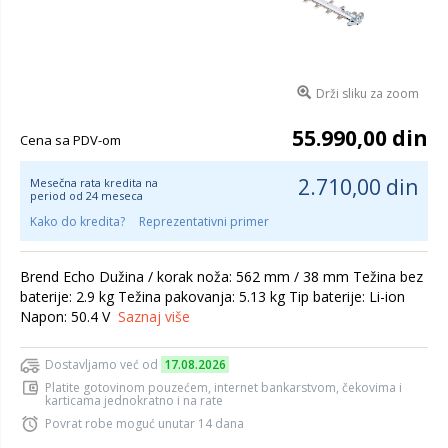
Drži sliku za zoom
55.990,00 din
Cena sa PDV-om
2.710,00 din
Mesečna rata kredita na
period od 24 meseca
Kako do kredita?
Reprezentativni primer
Brend Echo Dužina / korak noža: 562 mm / 38 mm Težina bez
baterije: 2.9 kg Težina pakovanja: 5.13 kg Tip baterije: Li-ion
Napon: 50.4 V
Saznaj više
Dostavljamo već od
17.08.2026
Platite gotovinom pouzećem, internet bankarstvom, čekovima i
karticama jednokratno i na rate
Povrat robe moguć unutar 14 dana