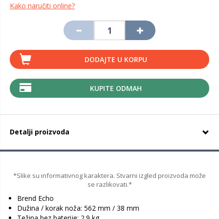
Kako naručiti online?
DODAJTE U KORPU
KUPITE ODMAH
Detalji proizvoda
*Slike su informativnog karaktera. Stvarni izgled proizvoda može
se razlikovati.*
Brend Echo
Dužina / korak noža: 562 mm / 38 mm
Težina bez baterije: 2.9 kg