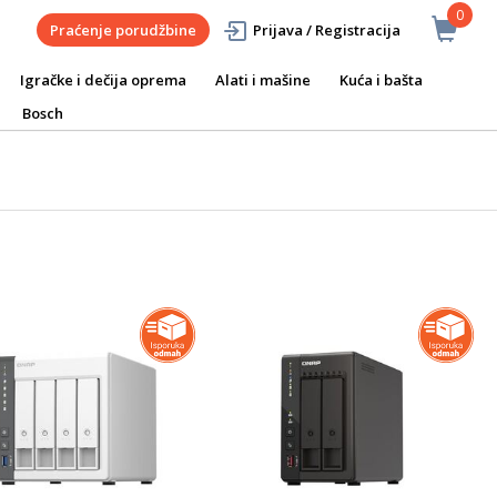
0
Praćenje porudžbine
Prijava / Registracija
Igračke i dečija oprema
Alati i mašine
Kuća i bašta
Bosch