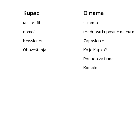
Kupac
O nama
Moj profil
O nama
Pomoć
Prednosti kupovine na eKu
Newsletter
Zaposlenje
Obaveštenja
Ko je Kupko?
Ponuda za firme
Kontakt