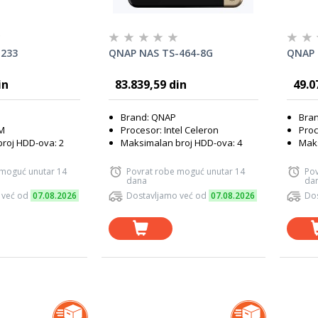
-233
QNAP NAS TS-464-8G
QNAP 
in
83.839,59 din
49.0
Brand: QNAP
Bra
RM
Procesor: Intel Celeron
Proc
roj HDD-ova: 2
Maksimalan broj HDD-ova: 4
Maks
 moguć unutar 14
Povrat robe moguć unutar 14
Pov
dana
da
 već od
07.08.2026
Dostavljamo već od
07.08.2026
Dos