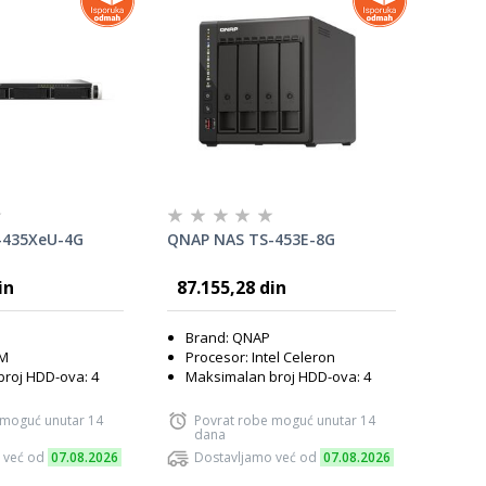
-435XeU-4G
QNAP NAS TS-453E-8G
in
87.155,28 din
Brand: QNAP
RM
Procesor: Intel Celeron
roj HDD-ova: 4
Maksimalan broj HDD-ova: 4
 moguć unutar 14
Povrat robe moguć unutar 14
dana
 već od
07.08.2026
Dostavljamo već od
07.08.2026