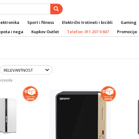
lektronika
Sport i fitness
Električni trotineti i bicikli
Gaming
epota i nega
Kupkov Outlet
Telefon: 011 207 0 607
Promocije
oizvoda