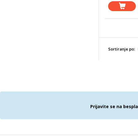
Sortiranje po:
Prijavite se na bespl