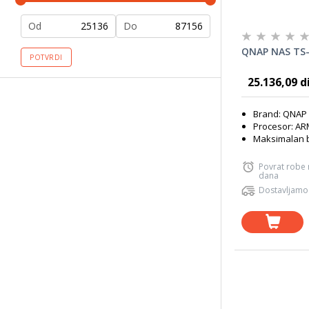
Od
Do
QNAP NAS TS
POTVRDI
25.136,09 d
Brand: QNAP
Procesor: A
Maksimalan b
Povrat robe
dana
Dostavljamo