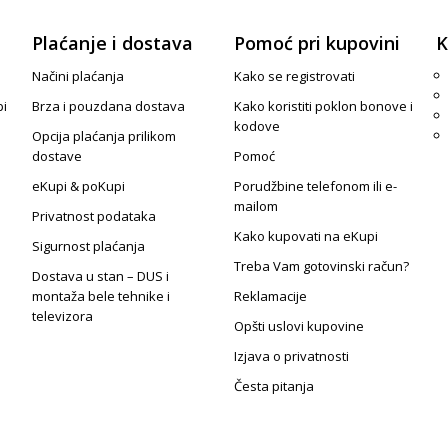
Plaćanje i dostava
Pomoć pri kupovini
K
Načini plaćanja
Kako se registrovati
pi
Brza i pouzdana dostava
Kako koristiti poklon bonove i
kodove
Opcija plaćanja prilikom
dostave
Pomoć
eKupi & poKupi
Porudžbine telefonom ili e-
mailom
Privatnost podataka
Kako kupovati na eKupi
Sigurnost plaćanja
Treba Vam gotovinski račun?
Dostava u stan – DUS i
montaža bele tehnike i
Reklamacije
televizora
Opšti uslovi kupovine
Izjava o privatnosti
Česta pitanja