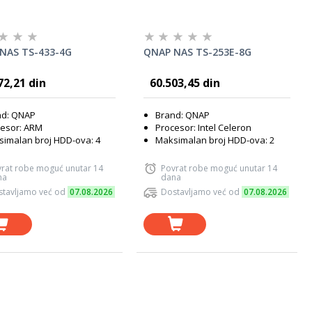
NAS TS-433-4G
QNAP NAS TS-253E-8G
72,21 din
60.503,45 din
nd: QNAP
Brand: QNAP
esor: ARM
Procesor: Intel Celeron
imalan broj HDD-ova: 4
Maksimalan broj HDD-ova: 2
rat robe moguć unutar 14
Povrat robe moguć unutar 14
na
dana
tavljamo već od
07.08.2026
Dostavljamo već od
07.08.2026