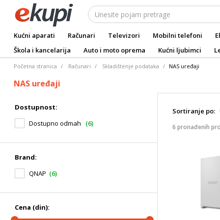
Kućni aparati
Računari
Televizori
Mobilni telefoni
E
Škola i kancelarija
Auto i moto oprema
Kućni ljubimci
L
Početna stranica
Računari
Skladištenje podataka
NAS uređaji
NAS uređaji
Dostupnost:
Sortiranje po:
Dostupno odmah
(6)
6 pronađenih pr
Brand:
QNAP
(6)
Cena (din):