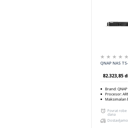
QNAP NAS TS
82.323,85 d
Brand: QNAP
Procesor: A
Maksimalan b
Povrat robe
dana
Dostavljamo