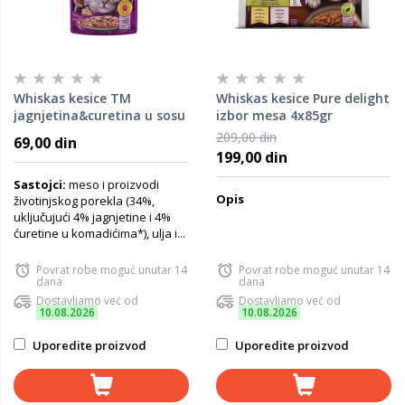
Whiskas kesice TM
Whiskas kesice Pure delight
jagnjetina&curetina u sosu
izbor mesa 4x85gr
85gr
209,00 din
69,00 din
199,00 din
Sastojci:
meso i proizvodi
Opis
životinjskog porekla (34%,
uključujući 4% jagnjetine i 4%
ćuretine u komadićima*), ulja i...
Povrat robe moguć unutar 14
Povrat robe moguć unutar 14
dana
dana
Dostavljamo već od
Dostavljamo već od
10.08.2026
10.08.2026
Uporedite proizvod
Uporedite proizvod