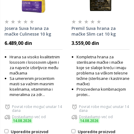
Josera Suva hrana za
Premil Suva hrana za
mačke Culinesse 10 kg
mačke Slim cat 10 kg
6.489,00 din
3.559,00 din
Hrana sa visoko kvalitetnim
Kompletna hrana za
lososom i lososovim uljem i
sterilisane mačke i mačke
za najveće izbirljivce među
koje se slabije kreću i imaju
mačkama
problema sa viškom telesne
Sa umerenim procentom
težine (sterlisane i kastrirane
masti sa važnim masnim
mačke)
kiselinama, vitaminima i
Proizvedena kombinacijom
mineralima za zdr...
protei...
Povrat robe moguć unutar 14
Povrat robe moguć unutar 14
dana
dana
Dostavljamo već od
Dostavljamo već od
14.08.2026
14.08.2026
Uporedite proizvod
Uporedite proizvod