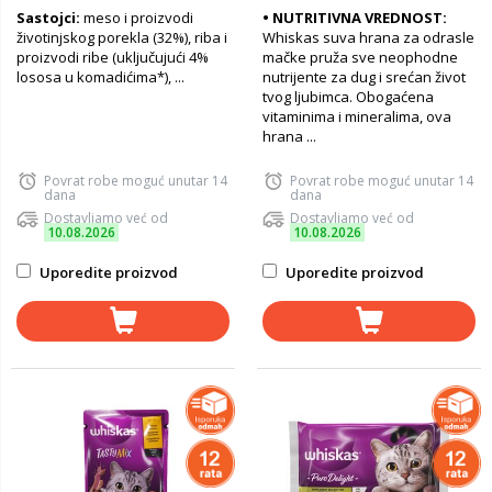
Sastojci:
meso i proizvodi
• NUTRITIVNA VREDNOST:
životinjskog porekla (32%), riba i
Whiskas suva hrana za odrasle
proizvodi ribe (uključujući 4%
mačke pruža sve neophodne
lososa u komadićima*), ...
nutrijente za dug i srećan život
tvog ljubimca. Obogaćena
vitaminima i mineralima, ova
hrana ...
Povrat robe moguć unutar 14
Povrat robe moguć unutar 14
dana
dana
Dostavljamo već od
Dostavljamo već od
10.08.2026
10.08.2026
Uporedite proizvod
Uporedite proizvod