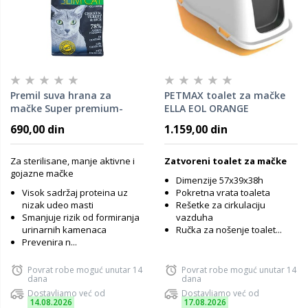
Premil suva hrana za
PETMAX toalet za mačke
mačke Super premium-
ELLA EOL ORANGE
Slim cat 1,5kg
690,00 din
1.159,00 din
Za sterilisane, manje aktivne i
Zatvoreni toalet za mačke
gojazne mačke
Dimenzije 57x39x38h
Visok sadržaj proteina uz
Pokretna vrata toaleta
nizak udeo masti
Rešetke za cirkulaciju
Smanjuje rizik od formiranja
vazduha
urinarnih kamenaca
Ručka za nošenje toalet...
Prevenira n...
Povrat robe moguć unutar 14
Povrat robe moguć unutar 14
dana
dana
Dostavljamo već od
Dostavljamo već od
14.08.2026
17.08.2026