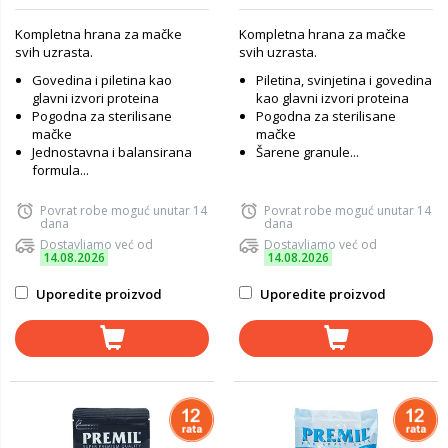
Kompletna hrana za mačke
Kompletna hrana za mačke
svih uzrasta.
svih uzrasta.
Govedina i piletina kao
Piletina, svinjetina i govedina
glavni izvori proteina
kao glavni izvori proteina
Pogodna za sterilisane
Pogodna za sterilisane
mačke
mačke
Jednostavna i balansirana
Šarene granule...
formula...
Povrat robe moguć unutar 14
Povrat robe moguć unutar 14
dana
dana
Dostavljamo već od
Dostavljamo već od
14.08.2026
14.08.2026
Uporedite proizvod
Uporedite proizvod