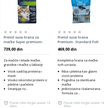
Premil suva hrana za
Premil suva hrana
mačke Super premium-
Premium- Standard Fish
Sleepy 1,5kg
1,5kg
739,00 din
469,00 din
Za mačiće i mlade mačke,
Kompletna hrana za mačke
gravidne i mačke u laktaciji
svih uzrasta.
Visok sadržaj proteina i
Riba i piletina kao glavni
masti
izvori proteina
Visoko iskoristivi proteini iz
Pogodna za sterilisane
piletine i pačetine
mačke
Smanjuje riz...
Jednostavna i balansirana
formula za ...
Povrat robe moguć unutar 14
Povrat robe moguć unutar 14
dana
dana