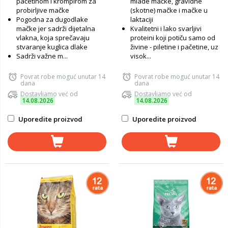
pačetinom i krompirom za
mlade mačke, gravidne
probirljive mačke
(skotne) mačke i mačke u
Pogodna za dugodlake
laktaciji
mačke jer sadrži dijetalna
Kvalitetni i lako svarljivi
vlakna, koja sprečavaju
proteini koji potiču samo od
stvaranje kuglica dlake
živine - piletine i pačetine, uz
Sadrži važne m...
visok...
Povrat robe moguć unutar 14
Povrat robe moguć unutar 14
dana
dana
Dostavljamo već od
Dostavljamo već od
14.08.2026
14.08.2026
Uporedite proizvod
Uporedite proizvod