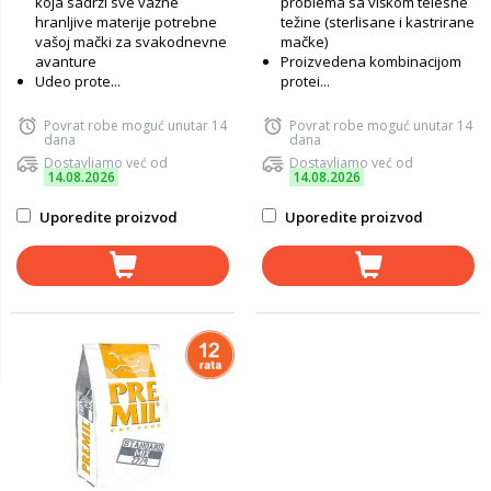
koja sadrži sve važne
problema sa viškom telesne
hranljive materije potrebne
težine (sterlisane i kastrirane
vašoj mački za svakodnevne
mačke)
avanture
Proizvedena kombinacijom
Udeo prote...
protei...
Povrat robe moguć unutar 14
Povrat robe moguć unutar 14
dana
dana
Dostavljamo već od
Dostavljamo već od
14.08.2026
14.08.2026
Uporedite proizvod
Uporedite proizvod