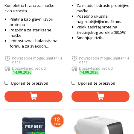
Kompletna hrana za mačke
Za mlade i odrasle probirljive
svih uzrasta.
mačke
Posebno ukusna i
Piletina kao glavni izvori
najprobirljivijim mačkama
proteina
Visok sadržaj proteina
Pogodna za sterilisane
životinjskog porekla (80,5%)
mačke
Smanjuje rizik...
Jednostavna i balansirana
formula za svakodn...
Povrat robe moguć unutar 14
Povrat robe moguć unutar 14
dana
dana
Dostavljamo već od
Dostavljamo već od
14.08.2026
14.08.2026
Uporedite proizvod
Uporedite proizvod