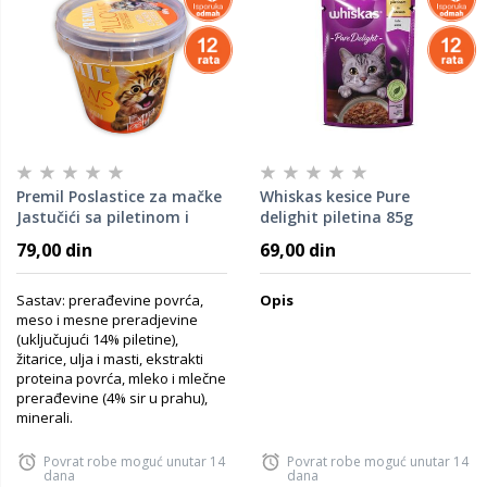
Premil Poslastice za mačke
Whiskas kesice Pure
Jastučići sa piletinom i
delighit piletina 85g
sirom 60g
79,00 din
69,00 din
Sastav: prerađevine povrća,
Opis
meso i mesne preradjevine
(uključujući 14% piletine),
žitarice, ulja i masti, ekstrakti
proteina povrća, mleko i mlečne
prerađevine (4% sir u prahu),
minerali.
Povrat robe moguć unutar 14
Povrat robe moguć unutar 14
dana
dana