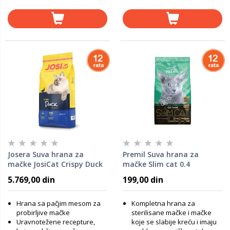
Josera Suva hrana za
Premil Suva hrana za
mačke JosiCat Crispy Duck
mačke Slim cat 0.4
18 kg
5.769,00 din
199,00 din
Hrana sa pačjim mesom za
Kompletna hrana za
probirljive mačke
sterilisane mačke i mačke
Uravnotežene recepture,
koje se slabije kreću i imaju