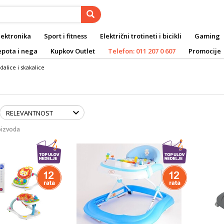
lektronika
Sport i fitness
Električni trotineti i bicikli
Gaming
epota i nega
Kupkov Outlet
Telefon: 011 207 0 607
Promocije
dalice i skakalice
oizvoda