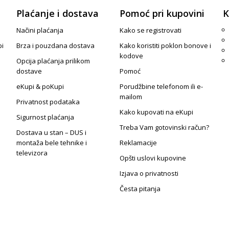
Plaćanje i dostava
Pomoć pri kupovini
K
Načini plaćanja
Kako se registrovati
pi
Brza i pouzdana dostava
Kako koristiti poklon bonove i
kodove
Opcija plaćanja prilikom
dostave
Pomoć
eKupi & poKupi
Porudžbine telefonom ili e-
mailom
Privatnost podataka
Kako kupovati na eKupi
Sigurnost plaćanja
Treba Vam gotovinski račun?
Dostava u stan – DUS i
montaža bele tehnike i
Reklamacije
televizora
Opšti uslovi kupovine
Izjava o privatnosti
Česta pitanja