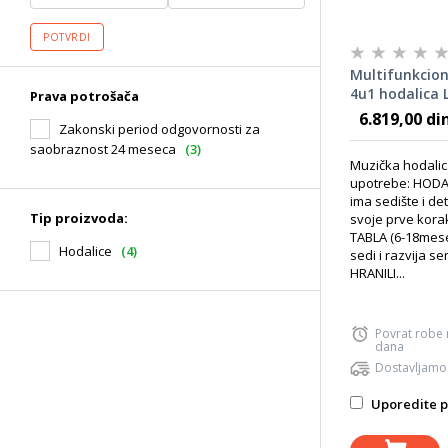
POTVRDI
Multifunkcion
4u1 hodalica 
Prava potrošača
6.819,00 di
Zakonski period odgovornosti za
saobraznost 24 meseca
(3)
Muzička hodalic
upotrebe: HODAL
ima sedište i d
Tip proizvoda:
svoje prve kor
TABLA (6-18mese
Hodalice
(4)
sedi i razvija s
HRANILI...
Povrat robe
dana
Dostavljamo
Uporedite p