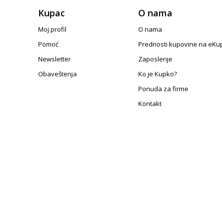
Kupac
O nama
Moj profil
O nama
Pomoć
Prednosti kupovine na eKu
Newsletter
Zaposlenje
Obaveštenja
Ko je Kupko?
Ponuda za firme
Kontakt