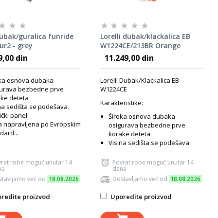
ubak/guralica funride
Lorelli dubak/klackalica EB
r2 - grey
W1224CE/213BR Orange
(10120370001)
9,00 din
11.249,00 din
ka osnova dubaka
Lorelli Dubak/Klackalica EB
urava bezbedne prve
W1224CE
ke deteta
Karakteristike:
na sedišta se podešava.
čki panel.
Široka osnova dubaka
 napravljena po Evropskim
osigurava bezbedne prve
dard...
korake deteta
Visina sedišta se podešava
rat robe moguć unutar 14
Povrat robe moguć unutar 14
na
dana
tavljamo već od
18.08.2026
Dostavljamo već od
18.08.2026
redite proizvod
Uporedite proizvod