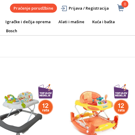
0
Praćenje porudžbine
Prijava / Registracija
Igračke i dečija oprema
Alati i mašine
Kuća i bašta
Bosch