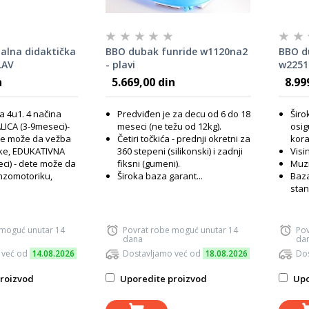
alna didaktička
BBO dubak funride w1120na2
BBO d
LAV
- plavi
w2251u
n
5.669,00 din
8.99
a 4u1. 4 načina
Predviđen je za decu od 6 do 18
Širo
ICA (3-9meseci)-
meseci (ne težu od 12kg).
osig
ete može da vežba
Četiri točkića - prednji okretni za
kora
ake, EDUKATIVNA
360 stepeni (silikonski) i zadnji
Visi
ci) - dete može da
fiksni (gumeni).
Muzi
enzomotoriku,
Široka baza garant...
Baza
stan
 moguć unutar 14
Povrat robe moguć unutar 14
Pov
dana
da
 već od
14.08.2026
Dostavljamo već od
18.08.2026
Dos
roizvod
Uporedite proizvod
Upo