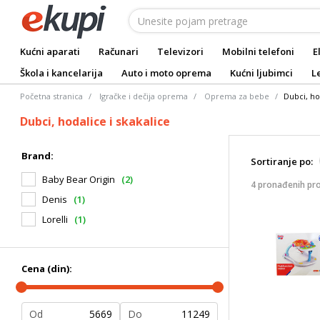
Kućni aparati
Računari
Televizori
Mobilni telefoni
E
Škola i kancelarija
Auto i moto oprema
Kućni ljubimci
L
Početna stranica
Igračke i dečija oprema
Oprema za bebe
Dubci, ho
Dubci, hodalice i skakalice
Brand:
Sortiranje po:
Baby Bear Origin
(2)
4 pronađenih pr
Denis
(1)
Lorelli
(1)
Cena (din):
Od
Do