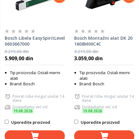
Bosch Libela EasySpiritLevel
Bosch Montažni alat DK 20
0603667000
1608M00C4C
6.219,00 din
3.219,00 din
5.909,00 din
3.059,00 din
Tip proizvoda: Ostali merni
Tip proizvoda: Ostali merni
alati
alati
Brand: Bosch
Brand: Bosch
Povrat robe moguć unutar 14
Povrat robe moguć unutar 14
dana
dana
Dostavljamo već od
Dostavljamo već od
19.08.2026
19.08.2026
Uporedite proizvod
Uporedite proizvod