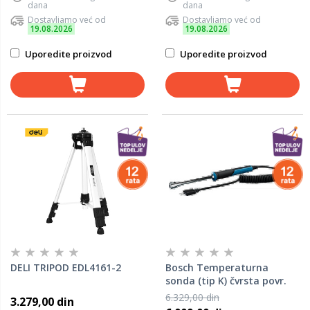
dana
dana
Dostavljamo već od
Dostavljamo već od
19.08.2026
19.08.2026
Uporedite proizvod
Uporedite proizvod
DELI TRIPOD EDL4161-2
Bosch Temperaturna
sonda (tip K) čvrsta povr.
1600A038D6
6.329,00 din
3.279,00 din