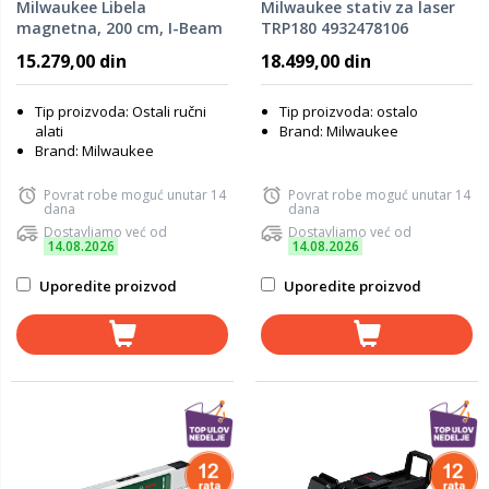
Milwaukee Libela
Milwaukee stativ za laser
magnetna, 200 cm, I-Beam
TRP180 4932478106
4932478567
15.279,00 din
18.499,00 din
Tip proizvoda: Ostali ručni
Tip proizvoda: ostalo
alati
Brand: Milwaukee
Brand: Milwaukee
Povrat robe moguć unutar 14
Povrat robe moguć unutar 14
dana
dana
Dostavljamo već od
Dostavljamo već od
14.08.2026
14.08.2026
Uporedite proizvod
Uporedite proizvod