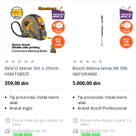
INGCO Metar 5m x 25mm
Bosch Merna letva GR 500
HSMT08525
0601094600
359,00 din
5.000,00 din
Tip proizvoda: Ostali merni
Tip proizvoda: Ostali merni
alati
alati
Brand: Ingco
Brand: Bosch Professional
Povrat robe moguć unutar 14
Povrat robe moguć unutar 14
dana
dana
Dostavljamo već od
Dostavljamo već od
10.08.2026
10.08.2026