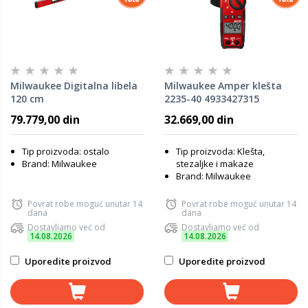
Milwaukee Digitalna libela
Milwaukee Amper klešta
120 cm
2235-40 4933427315
79.779,00 din
32.669,00 din
Tip proizvoda: ostalo
Tip proizvoda: Klešta,
Brand: Milwaukee
stezaljke i makaze
Brand: Milwaukee
Povrat robe moguć unutar 14
Povrat robe moguć unutar 14
dana
dana
Dostavljamo već od
Dostavljamo već od
14.08.2026
14.08.2026
Uporedite proizvod
Uporedite proizvod