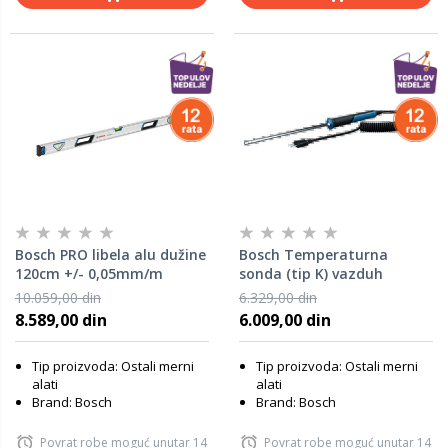
Bosch PRO libela alu dužine
Bosch Temperaturna
120cm +/- 0,05mm/m
sonda (tip K) vazduh
1600A016BR
1600A038DE
10.059,00 din
6.329,00 din
8.589,00 din
6.009,00 din
Tip proizvoda: Ostali merni
Tip proizvoda: Ostali merni
alati
alati
Brand: Bosch
Brand: Bosch
Povrat robe moguć unutar 14
Povrat robe moguć unutar 14