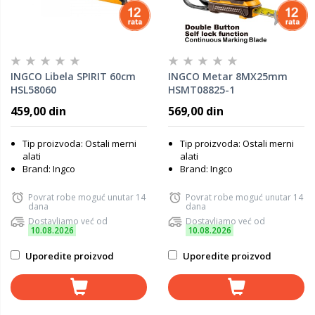
INGCO Libela SPIRIT 60cm
INGCO Metar 8MX25mm
HSL58060
HSMT08825-1
459,00 din
569,00 din
Tip proizvoda: Ostali merni
Tip proizvoda: Ostali merni
alati
alati
Brand: Ingco
Brand: Ingco
Povrat robe moguć unutar 14
Povrat robe moguć unutar 14
dana
dana
Dostavljamo već od
Dostavljamo već od
10.08.2026
10.08.2026
Uporedite proizvod
Uporedite proizvod