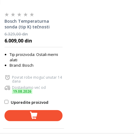
Bosch Temperaturna
sonda (tip K) tečnosti
1600A038DA
6.329,00 din
6.009,00 din
Tip proizvoda: Ostali merni
alati
Brand: Bosch
Povrat robe moguć unutar 14
dana
Dostavljamo već od
19.08.2026
Uporedite proizvod