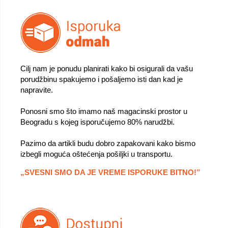
Cilj nam je ponudu planirati kako bi osigurali da vašu
porudžbinu spakujemo i pošaljemo isti dan kad je
napravite.
Ponosni smo što imamo naš magacinski prostor u
Beogradu s kojeg isporučujemo 80% narudžbi.
Pazimo da artikli budu dobro zapakovani kako bismo
izbegli moguća oštećenja pošiljki u transportu.
„SVESNI SMO DA JE VREME ISPORUKE BITNO!”