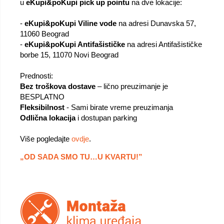
u
eKupi&poKupi pick up pointu
na dve lokacije:
-
eKupi&poKupi Viline vode
na adresi Dunavska 57,
11060 Beograd
-
eKupi&poKupi Antifašističke
na adresi Antifašističke
borbe 15, 11070 Novi Beograd
Prednosti:
Bez troškova dostave
– lično preuzimanje je
BESPLATNO
Fleksibilnost
- Sami birate vreme preuzimanja
Odlična lokacija
i dostupan parking
Više pogledajte
ovdje
.
„OD SADA SMO TU…U KVARTU!”