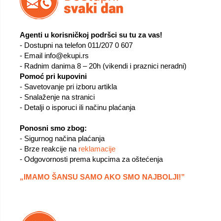
Agenti u korisničkoj podršci su tu za vas!
- Dostupni na telefon 011/207 0 607
- Email info@ekupi.rs
- Radnim danima 8 – 20h (vikendi i praznici neradni)
Pomoć pri kupovini
- Savetovanje pri izboru artikla
- Snalaženje na stranici
- Detalji o isporuci ili načinu plaćanja
Ponosni smo zbog:
- Sigurnog načina plaćanja
- Brze reakcije na
reklamacije
- Odgovornosti prema kupcima za oštećenja
„IMAMO ŠANSU SAMO AKO SMO NAJBOLJI!”