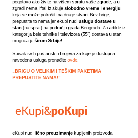
pogotovo ako živite na višem spratu vaše zgrade, a u
zgradi nema lifta! Iziskuje
slobodno vreme i energiju
koja se može potrošiti na druge stvari. Bez brige,
prepustite to nama jer ekupi nudi
uslugu dostave u
stan
(na sprat) na području grada Beograda. Za artikle iz
kategorija bele tehnike i televizora (55") dostava u stan
moguća je
širom Srbije!
Spisak svih poštanskih brojeva za koje je dostupna
navedena usluga pronađite
ovde
.
„BRIGU O VELIKIM I TEŠKIM PAKETIMA
PREPUSTITE NAMA!”
eKupi nudi
lično preuzimanje
kupljenih proizvoda