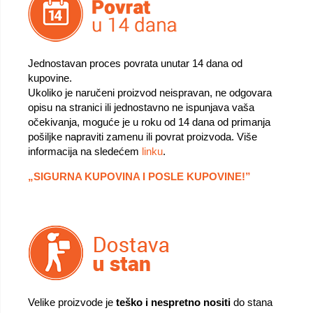
Jednostavan proces povrata unutar 14 dana od
kupovine.
Ukoliko je naručeni proizvod neispravan, ne odgovara
opisu na stranici ili jednostavno ne ispunjava vaša
očekivanja, moguće je u roku od 14 dana od primanja
pošiljke napraviti zamenu ili povrat proizvoda. Više
informacija na sledećem
linku
.
„SIGURNA KUPOVINA I POSLE KUPOVINE!”
Velike proizvode je
teško i nespretno nositi
do stana