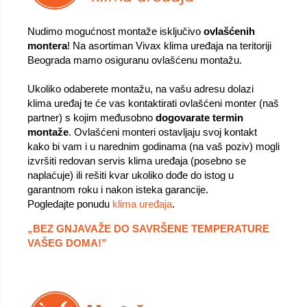
Nudimo mogućnost montaže isključivo
ovlašćenih
montera
! Na asortiman Vivax klima uređaja na teritoriji
Beograda mamo osiguranu ovlašćenu montažu.
Ukoliko odaberete montažu, na vašu adresu dolazi
klima uređaj te će vas kontaktirati ovlašćeni monter (naš
partner) s kojim međusobno
dogovarate termin
montaže
. Ovlašćeni monteri ostavljaju svoj kontakt
kako bi vam i u narednim godinama (na vaš poziv) mogli
izvršiti redovan servis klima uređaja (posebno se
naplaćuje) ili rešiti kvar ukoliko dođe do istog u
garantnom roku i nakon isteka garancije.
Pogledajte ponudu
klima uređaja
.
„BEZ GNJAVAŽE DO SAVRŠENE TEMPERATURE
VAŠEG DOMA!”