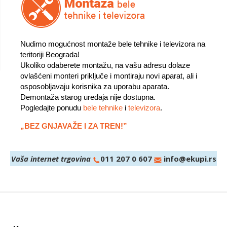
Nudimo mogućnost montaže bele tehnike i televizora na
teritoriji Beograda!
Ukoliko odaberete montažu, na vašu adresu dolaze
ovlašćeni monteri priključe i montiraju novi aparat, ali i
osposobljavaju korisnika za uporabu aparata.
Demontaža starog uređaja nije dostupna.
Pogledajte ponudu
bele tehnike
i
televizora
.
„BEZ GNJAVAŽE I ZA TREN!”
Vaša internet trgovina
011 207 0 607
info@ekupi.rs