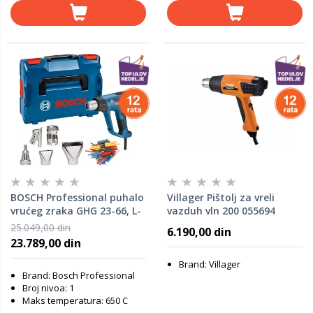
BOSCH Professional puhalo
Villager Pištolj za vreli
vrućeg zraka GHG 23-66, L-
vazduh vln 200 055694
BOXX 06012A6303
25.049,00 din
6.190,00 din
23.789,00 din
Brand: Villager
Brand: Bosch Professional
Broj nivoa: 1
Maks temperatura: 650 C