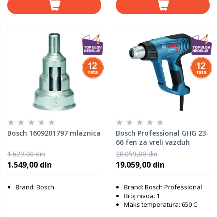
Bosch 1609201797 mlaznica
Bosch Professional GHG 23-
66 fen za vreli vazduh
06012A6300
1.629,00 din
20.059,00 din
1.549,00 din
19.059,00 din
Brand: Bosch
Brand: Bosch Professional
Broj nivoa: 1
Maks temperatura: 650 C