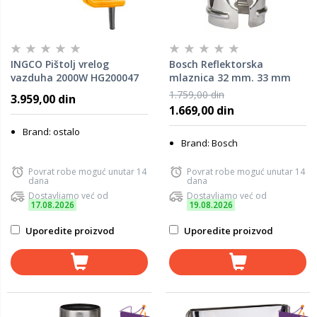
INGCO Pištolj vrelog
Bosch Reflektorska
vazduha 2000W HG200047
mlaznica 32 mm. 33 mm
1609390453
1.759,00 din
3.959,00 din
1.669,00 din
Brand: ostalo
Brand: Bosch
Povrat robe moguć unutar 14
Povrat robe moguć unutar 14
dana
dana
Dostavljamo već od
Dostavljamo već od
17.08.2026
19.08.2026
Uporedite proizvod
Uporedite proizvod