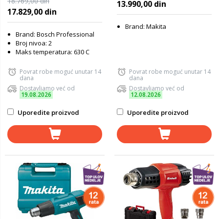
18.769,00 din
13.990,00 din
17.829,00 din
Brand: Makita
Brand: Bosch Professional
Broj nivoa: 2
Maks temperatura: 630 C
Povrat robe moguć unutar 14
Povrat robe moguć unutar 14
dana
dana
Dostavljamo već od
Dostavljamo već od
19.08.2026
12.08.2026
Uporedite proizvod
Uporedite proizvod