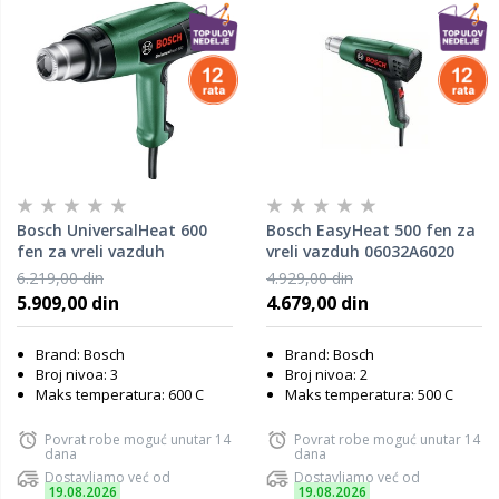
Bosch UniversalHeat 600
Bosch EasyHeat 500 fen za
fen za vreli vazduh
vreli vazduh 06032A6020
6.219,00 din
4.929,00 din
5.909,00 din
4.679,00 din
Brand: Bosch
Brand: Bosch
Broj nivoa: 3
Broj nivoa: 2
Maks temperatura: 600 C
Maks temperatura: 500 C
Povrat robe moguć unutar 14
Povrat robe moguć unutar 14
dana
dana
Dostavljamo već od
Dostavljamo već od
19.08.2026
19.08.2026