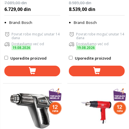
06032A8000
7.089,00 din
8.989,00 din
6.729,00 din
8.539,00 din
Brand: Bosch
Brand: Bosch
Povrat robe moguć unutar 14
Povrat robe moguć unutar 14
dana
dana
Dostavljamo već od
Dostavljamo već od
19.08.2026
19.08.2026
Uporedite proizvod
Uporedite proizvod