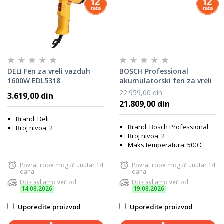
DELI Fen za vreli vazduh
BOSCH Professional
1600W EDL5318
akumulatorski fen za vreli
vazduh GHG 18V-5, L-Boxx
22.959,00 din
3.619,00 din
06012A6501
21.809,00 din
Brand: Deli
Brand: Bosch Professional
Broj nivoa: 2
Broj nivoa: 2
Maks temperatura: 500 C
Povrat robe moguć unutar 14
Povrat robe moguć unutar 14
dana
dana
Dostavljamo već od
Dostavljamo već od
14.08.2026
19.08.2026
Uporedite proizvod
Uporedite proizvod