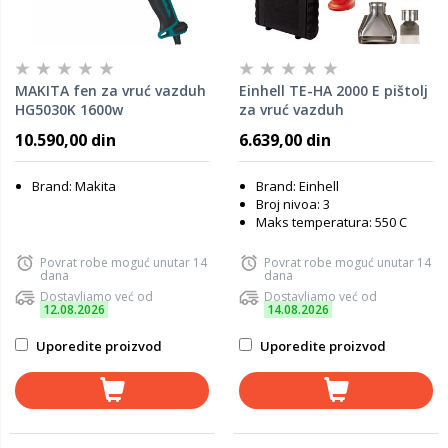
MAKITA fen za vruć vazduh
Einhell TE-HA 2000 E pištolj
HG5030K 1600w
za vruć vazduh
10.590,00 din
6.639,00 din
Brand: Makita
Brand: Einhell
Broj nivoa: 3
Maks temperatura: 550 C
Povrat robe moguć unutar 14
Povrat robe moguć unutar 14
dana
dana
Dostavljamo već od
Dostavljamo već od
12.08.2026
14.08.2026
Uporedite proizvod
Uporedite proizvod