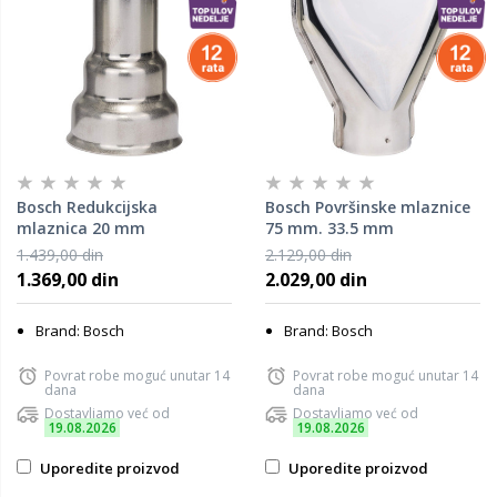
Bosch Redukcijska
Bosch Površinske mlaznice
mlaznica 20 mm
75 mm. 33.5 mm
1609201648
1609390451
1.439,00 din
2.129,00 din
1.369,00 din
2.029,00 din
Brand: Bosch
Brand: Bosch
Povrat robe moguć unutar 14
Povrat robe moguć unutar 14
dana
dana
Dostavljamo već od
Dostavljamo već od
19.08.2026
19.08.2026
Uporedite proizvod
Uporedite proizvod