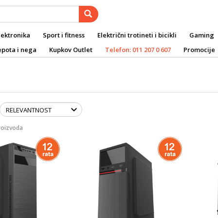
lektronika
Sport i fitness
Električni trotineti i bicikli
Gaming
epota i nega
Kupkov Outlet
Telefon: 011 207 0 607
Promocije
roizvoda