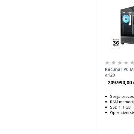
Računar PC 
a120
209.990,00 
Serija proce
RAM memorij
SSD 1: 1 GB
Operativni s