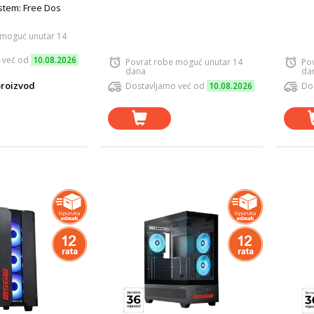
istem: Free Dos
 moguć unutar 14
 već od
10.08.2026
Povrat robe moguć unutar 14
Po
dana
da
roizvod
Dostavljamo već od
10.08.2026
Do