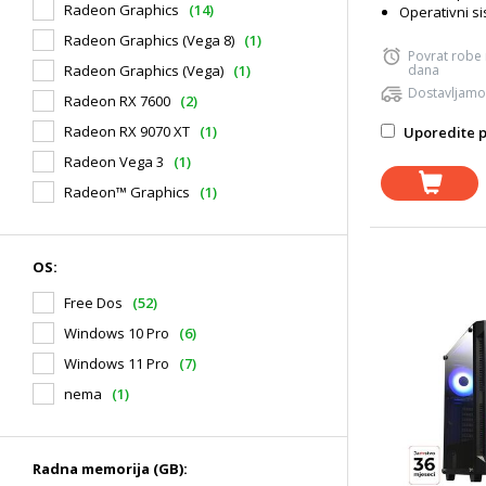
Radeon Graphics
(14)
Operativni s
Radeon Graphics (Vega 8)
(1)
Povrat robe
dana
Radeon Graphics (Vega)
(1)
Dostavljamo
Radeon RX 7600
(2)
Radeon RX 9070 XT
(1)
Uporedite p
Radeon Vega 3
(1)
Radeon™ Graphics
(1)
OS:
Free Dos
(52)
Windows 10 Pro
(6)
Windows 11 Pro
(7)
nema
(1)
Radna memorija (GB):