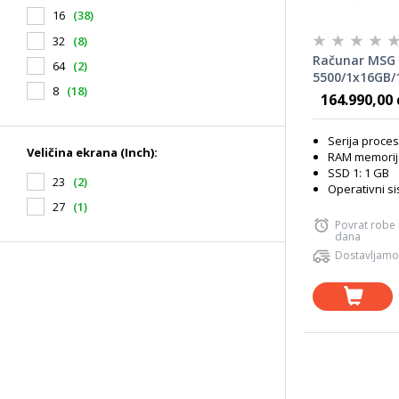
16
(38)
32
(8)
Računar MSG
64
(2)
5500/1x16GB/
8
(18)
8GB
164.990,00 
Serija proce
Veličina ekrana (Inch):
RAM memorij
SSD 1: 1 GB
23
(2)
Operativni s
27
(1)
Povrat robe
dana
Dostavljamo