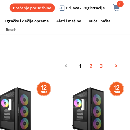
0
Praćenje porudžbine
Prijava / Registracija
Igračke i dečija oprema
Alati i mašine
Kuća i bašta
Bosch
1
2
3