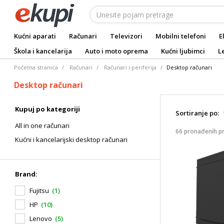
Kućni aparati
Računari
Televizori
Mobilni telefoni
E
Škola i kancelarija
Auto i moto oprema
Kućni ljubimci
L
Početna stranica
Računari
Računari i periferija
Desktop računari
Desktop računari
Kupuj po kategoriji
Sortiranje po:
All in one računari
66 pronađenih p
Kućni i kancelarijski desktop računari
Brand:
Fujitsu
(1)
HP
(10)
Lenovo
(5)