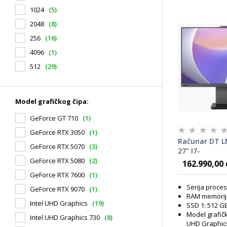
1024
(5)
2048
(8)
256
(16)
4096
(1)
512
(29)
Model grafičkog čipa:
GeForce GT 710
(1)
GeForce RTX 3050
(1)
Računar DT L
GeForce RTX 5070
(3)
27" I7-
13620H/16G/5
GeForce RTX 5080
(2)
162.990,00 
12SA000BYA
GeForce RTX 7600
(1)
Serija proces
GeForce RTX 9070
(1)
RAM memorij
Intel UHD Graphics
(19)
SSD 1: 512 G
Model grafičk
Intel UHD Graphics 730
(8)
UHD Graphic