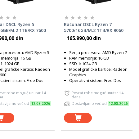
ar DSCL Ryzen 5
Računar DSCL Ryzen 7
16GB/M.2 1TB/RX 7600
5700/16GB/M.2 1TB/RX 9060
50W
XT 16GB/700W
990,00 din
165.990,00 din
ja procesora: AMD Ryzen 5
Serija procesora: AMD Ryzen 7
memorija: 16 GB
RAM memorija: 16 GB
1: 1024 GB
SSD 1: 1024 GB
l grafičke kartice: Radeon
Model grafičke kartice: Radeon
600
Graphics
ativni sistem: Free Dos
Operativni sistem: Free Dos
rat robe moguć unutar 14
Povrat robe moguć unutar 14
na
dana
tavljamo već od
12.08.2026
Dostavljamo već od
12.08.2026