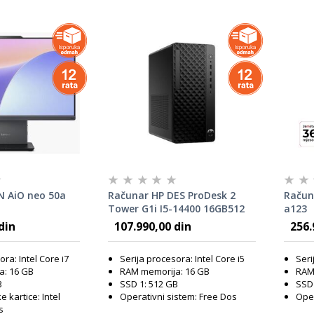
N AiO neo 50a
Računar HP DES ProDesk 2
Račun
Tower G1i I5-14400 16GB512
a123
12G/DOS/YU/3Y,
DOS, B70VPAT#BED
din
107.990,00 din
256.
ora: Intel Core i7
Serija procesora: Intel Core i5
Seri
a: 16 GB
RAM memorija: 16 GB
RAM
B
SSD 1: 512 GB
SSD 
e kartice: Intel
Operativni sistem: Free Dos
Oper
s