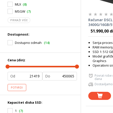
MLX
(8)
MSGW
(7)
Računar DSCL
PRIKAŽI VIŠE
3400G/16GB/
51.990,00 d
Dostupnost:
Serija proce
Dostupno odmah
(14)
RAM memorija
SSD 1: 512 G
Model grafič
Cena (din):
Graphics
Operativni si
Povrat robe
Od
Do
dana
Dostavljamo
POTVRDI
Kapacitet diska SSD:
1
(7)