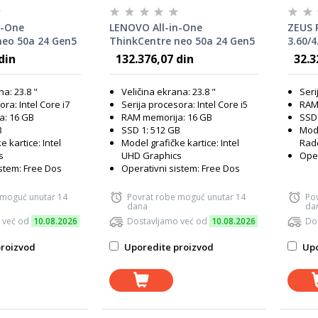
n-One
LENOVO All-in-One
ZEUS 
neo 50a 24 Gen5
ThinkCentre neo 50a 24 Gen5
3.60/
7 13620H; 16GB
- Intel Core i7 13620H; 16GB
SSD; 
din
132.376,07 din
32.3
D; 23.8" Full HD;
RAM; 512GB SSD; 23.8" Full HD;
(1234
phics; FreeDOS;
Intel UHD Graphics; FreeDOS;
na: 23.8 "
Veličina ekrana: 23.8 "
Seri
PYA
P/N: 12SC000RYA
ora: Intel Core i7
Serija procesora: Intel Core i5
RAM
a: 16 GB
RAM memorija: 16 GB
SSD 
B
SSD 1: 512 GB
Mode
e kartice: Intel
Model grafičke kartice: Intel
Rad
s
UHD Graphics
Oper
istem: Free Dos
Operativni sistem: Free Dos
 moguć unutar 14
Povrat robe moguć unutar 14
Po
dana
da
 već od
10.08.2026
Dostavljamo već od
10.08.2026
Do
roizvod
Uporedite proizvod
Upo