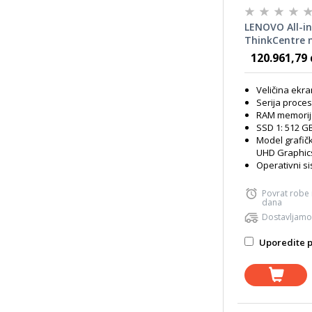
LENOVO All-i
ThinkCentre 
- Intel Core i
120.961,79 
RAM; 512GB SS
Intel UHD Gra
Veličina ekra
P/N: 12SC000
Serija proces
RAM memorij
SSD 1: 512 G
Model grafičk
UHD Graphic
Operativni s
Povrat robe
dana
Dostavljamo
Uporedite p