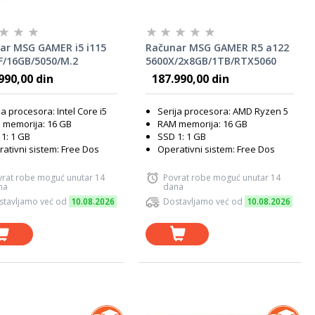
ar MSG GAMER i5 i115
Računar MSG GAMER R5 a122
F/16GB/5050/M.2
5600X/2x8GB/1TB/RTX5060
50W
8GB
990,00 din
187.990,00 din
ja procesora: Intel Core i5
Serija procesora: AMD Ryzen 5
 memorija: 16 GB
RAM memorija: 16 GB
1: 1 GB
SSD 1: 1 GB
ativni sistem: Free Dos
Operativni sistem: Free Dos
vrat robe moguć unutar 14
Povrat robe moguć unutar 14
na
dana
stavljamo već od
10.08.2026
Dostavljamo već od
10.08.2026