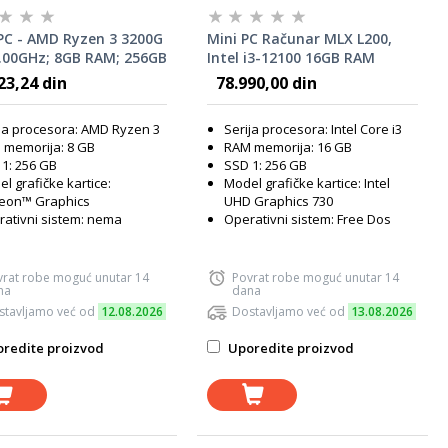
PC - AMD Ryzen 3 3200G
Mini PC Računar MLX L200,
4.00GHz; 8GB RAM; 256GB
Intel i3-12100 16GB RAM
Radeon Vega 8 Graphics
256GB SSD M.2 NVMe
23,24 din
78.990,00 din
567890519)
ja procesora: AMD Ryzen 3
Serija procesora: Intel Core i3
 memorija: 8 GB
RAM memorija: 16 GB
1: 256 GB
SSD 1: 256 GB
l grafičke kartice:
Model grafičke kartice: Intel
eon™ Graphics
UHD Graphics 730
ativni sistem: nema
Operativni sistem: Free Dos
vrat robe moguć unutar 14
Povrat robe moguć unutar 14
na
dana
stavljamo već od
12.08.2026
Dostavljamo već od
13.08.2026
redite proizvod
Uporedite proizvod