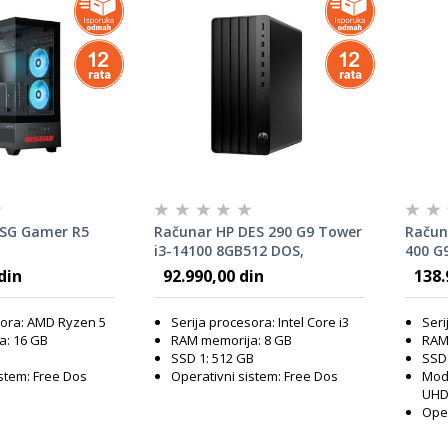
MSG Gamer R5
Računar HP DES 290 G9 Tower
Račun
i3-14100 8GB512 DOS,
400 G
CT6Y7AT#ABB
99Q2
din
92.990,00 din
138.
sora: AMD Ryzen 5
Serija procesora: Intel Core i3
Seri
a: 16 GB
RAM memorija: 8 GB
RAM
SSD 1: 512 GB
SSD 
istem: Free Dos
Operativni sistem: Free Dos
Mode
UHD
Oper