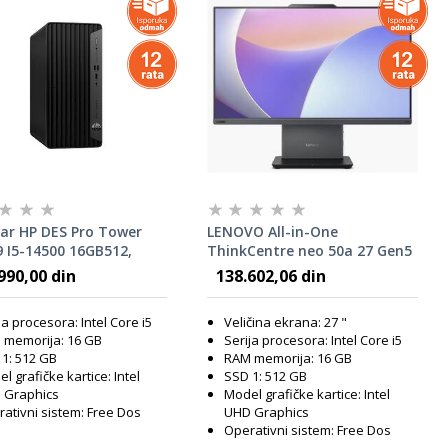
ar HP DES Pro Tower
LENOVO All-in-One
9 I5-14500 16GB512,
ThinkCentre neo 50a 27 Gen5
8ET#BED
- Intel Core i5 13420H; 16GB
990,00 din
138.602,06 din
RAM; 512GB SSD; 27" Full HD;
Intel UHD Graphics; FreeDOS;
ja procesora: Intel Core i5
Veličina ekrana: 27 "
P/N: 12SA000MYA
 memorija: 16 GB
Serija procesora: Intel Core i5
1: 512 GB
RAM memorija: 16 GB
l grafičke kartice: Intel
SSD 1: 512 GB
 Graphics
Model grafičke kartice: Intel
ativni sistem: Free Dos
UHD Graphics
Operativni sistem: Free Dos