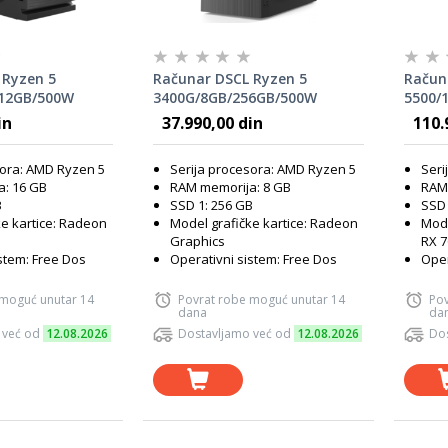
 Ryzen 5
Računar DSCL Ryzen 5
Račun
512GB/500W
3400G/8GB/256GB/500W
5500/
8GB/6
in
37.990,00 din
110.
sora: AMD Ryzen 5
Serija procesora: AMD Ryzen 5
Seri
: 16 GB
RAM memorija: 8 GB
RAM 
B
SSD 1: 256 GB
SSD 
ke kartice: Radeon
Model grafičke kartice: Radeon
Mode
Graphics
RX 7
stem: Free Dos
Operativni sistem: Free Dos
Oper
 moguć unutar 14
Povrat robe moguć unutar 14
Pov
dana
da
 već od
12.08.2026
Dostavljamo već od
12.08.2026
Dos