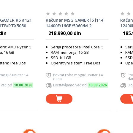
 GAMER R5 a121
Računar MSG GAMER i5 i114
Račun
1TB/RTX5050
14400F/16GB/5060/M.2
12400
1TB/600W
1TB/6
din
218.990,00 din
185.
sora: AMD Ryzen 5
Serija procesora: Intel Core i5
Seri
a: 16 GB
RAM memorija: 16 GB
RAM
SSD 1: 1 GB
SSD 
istem: Free Dos
Operativni sistem: Free Dos
Oper
 moguć unutar 14
Povrat robe moguć unutar 14
Po
dana
da
 već od
10.08.2026
Dostavljamo već od
10.08.2026
Do