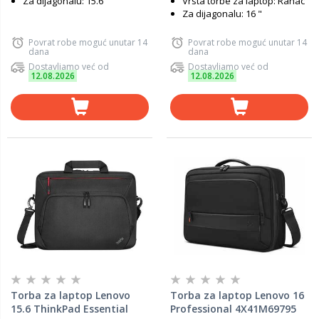
Za dijagonalu: 15.6 "
Vrsta torbe za laptop: Ranac
Za dijagonalu: 16 "
Povrat robe moguć unutar 14
Povrat robe moguć unutar 14
dana
dana
Dostavljamo već od
Dostavljamo već od
12.08.2026
12.08.2026
Torba za laptop Lenovo
Torba za laptop Lenovo 16
15.6 ThinkPad Essential
Professional 4X41M69795