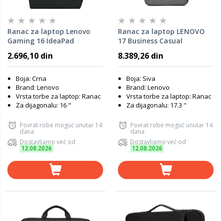
Ranac za laptop Lenovo
Ranac za laptop LENOVO
Gaming 16 IdeaPad
17 Business Casual
GX41H70101
4X40X54260
2.696,10 din
8.389,26 din
Boja: Crna
Boja: Siva
Brand: Lenovo
Brand: Lenovo
Vrsta torbe za laptop: Ranac
Vrsta torbe za laptop: Ranac
Za dijagonalu: 16 "
Za dijagonalu: 17.3 "
Povrat robe moguć unutar 14
Povrat robe moguć unutar 14
dana
dana
Dostavljamo već od
Dostavljamo već od
12.08.2026
12.08.2026