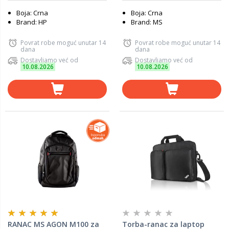
Boja: Crna
Boja: Crna
Brand: HP
Brand: MS
Povrat robe moguć unutar 14
Povrat robe moguć unutar 14
dana
dana
Dostavljamo već od
Dostavljamo već od
10.08.2026
10.08.2026
RANAC MS AGON M100 za
Torba-ranac za laptop