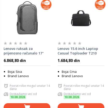
Lenovo ruksak za
Lenovo 15.6 inch Laptop
prijenosno računalo 17''
Casual Toploader T210
Business Casual,
Black, 4X40T84061
6.868,80 din
1.684,80 din
4X40X54260
Boja: Siva
Boja: Crna
Brand: Lenovo
Brand: Lenovo
Povrat robe moguć unutar 14
Povrat robe moguć unutar 14
dana
dana
Dostavljamo već od
Dostavljamo već od
10.08.2026
10.08.2026