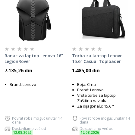
Ranac za laptop Lenovo 16"
Torba za laptop Lenovo
LegionRover
15.6" Casual Toploader
GB700/GX41M53147/crna
T210
7.135,26 din
1.485,00 din
Black/4X40T84061/crna
Brand: Lenovo
Boja: Crna
Brand: Lenovo
Vrsta torbe za laptop:
Zaštitna navlaka
Za dijagonalu: 15.6 "
Povrat robe moguć unutar 14
Povrat robe moguć unutar 14
dana
dana
Dostavljamo već od
Dostavljamo već od
12.08.2026
12.08.2026