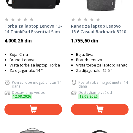
Torba za laptop Lenovo 13-
Ranac za laptop Lenovo
14 ThinkPad Essential Slim
15.6 Casual Backpack B210
Eco 4X41D97727
GX40Q17227
4.000,26 din
1.755,60 din
Boja: Crna
Boja: Siva
Brand: Lenovo
Brand: Lenovo
Vrsta torbe za laptop: Torba
Vrsta torbe za laptop: Ranac
Za dijagonalu: 14 "
Za dijagonalu: 15.6 "
Povrat robe moguć unutar 14
Povrat robe moguć unutar 14
dana
dana
Dostavljamo već od
Dostavljamo već od
12.08.2026
12.08.2026