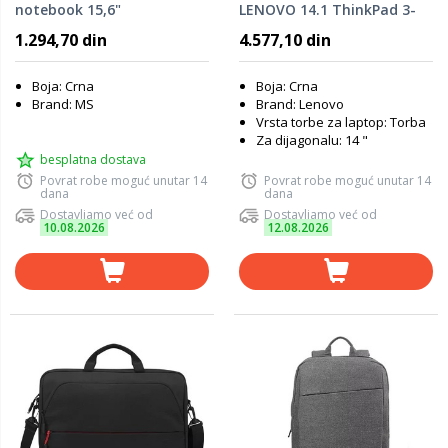
notebook 15,6"
LENOVO 14.1 ThinkPad 3-
In-1 4X40H57287
1.294,70 din
4.577,10 din
Boja: Crna
Boja: Crna
Brand: MS
Brand: Lenovo
Vrsta torbe za laptop: Torba
Za dijagonalu: 14 "
besplatna dostava
Povrat robe moguć unutar 14
Povrat robe moguć unutar 14
dana
dana
Dostavljamo već od
Dostavljamo već od
10.08.2026
12.08.2026