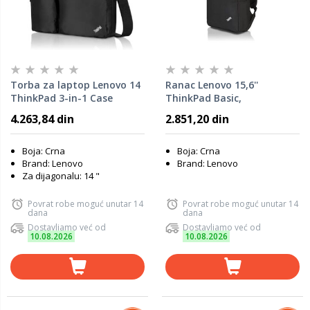
Torba za laptop Lenovo 14
Ranac Lenovo 15,6''
ThinkPad 3-in-1 Case
ThinkPad Basic,
4X40H57287
4X40К09936
4.263,84 din
2.851,20 din
Boja: Crna
Boja: Crna
Brand: Lenovo
Brand: Lenovo
Za dijagonalu: 14 "
Povrat robe moguć unutar 14
Povrat robe moguć unutar 14
dana
dana
Dostavljamo već od
Dostavljamo već od
10.08.2026
10.08.2026