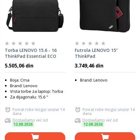
Torba LENOVO 15.6 - 16
Futrola LENOVO 15"
ThinkPad Essential ECO
ThinkPad
4X41C12469
Sleeve/4X40N18010/crna
5.505,06 din
3.749,46 din
Boja: Crna
Brand: Lenovo
Brand: Lenovo
Vrsta torbe za laptop: Torba
Za dijagonalu: 15.6 "
Povrat robe moguć unutar 14
Povrat robe moguć unutar 14
dana
dana
Dostavljamo već od
Dostavljamo već od
12.08.2026
12.08.2026