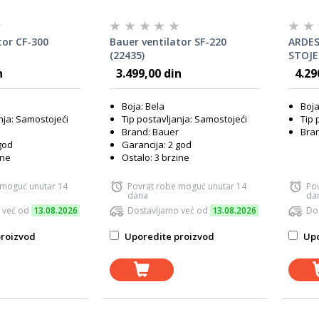
tor CF-300
Bauer ventilator SF-220
ARDES
(22435)
STOJE
n
3.499,00 din
4.29
Boja: Bela
Boja
nja: Samostojeći
Tip postavljanja: Samostojeći
Tip 
Brand: Bauer
Bra
god
Garancija: 2 god
ine
Ostalo: 3 brzine
 moguć unutar 14
Povrat robe moguć unutar 14
Po
dana
da
 već od
13.08.2026
Dostavljamo već od
13.08.2026
Do
roizvod
Uporedite proizvod
Upo