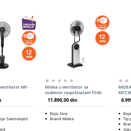
ventilator MF-
Midea s ventilator sa
MIDEA
vodenim raspršivačem FS40-
MFZ38
13QRA sivi
Oscil
n
11.890,00 din
6.99
toranj
Boja: Siva
Boja
nja: Samostojeći
Brand: Midea
Tip 
Bra
god
Gara