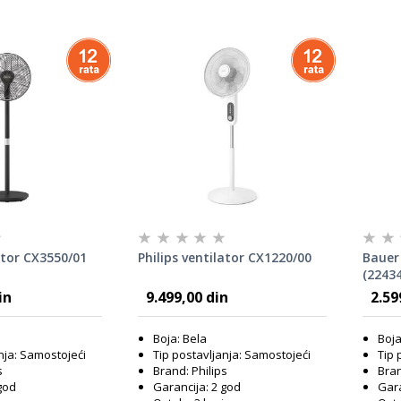
ator CX3550/01
Philips ventilator CX1220/00
Bauer 
(22434
in
9.499,00 din
2.59
Boja: Bela
Boja
nja: Samostojeći
Tip postavljanja: Samostojeći
Tip 
s
Brand: Philips
Bra
god
Garancija: 2 god
Gara