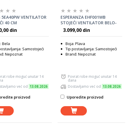
 5EA40PW VENTILATOR
ESPERANZA EHF001WB
ĆI 40 CM
STOJEĆI VENTILATOR BELO-
PLAVI
0,00 din
3.099,00 din
: Bela
Boja: Plava
postavljanja: Samostojeći
Tip postavljanja: Samostojeći
nd: Nepoznat
Brand: Nepoznat
vrat robe moguć unutar 14
Povrat robe moguć unutar 14
na
dana
stavljamo već od
13.08.2026
Dostavljamo već od
13.08.2026
redite proizvod
Uporedite proizvod