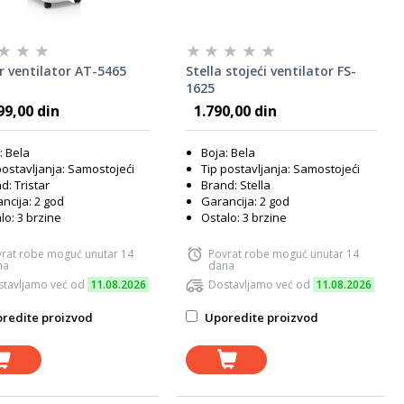
r ventilator AT-5465
Stella stojeći ventilator FS-
1625
99,00 din
1.790,00 din
: Bela
Boja: Bela
postavljanja: Samostojeći
Tip postavljanja: Samostojeći
d: Tristar
Brand: Stella
ncija: 2 god
Garancija: 2 god
lo: 3 brzine
Ostalo: 3 brzine
rat robe moguć unutar 14
Povrat robe moguć unutar 14
na
dana
tavljamo već od
11.08.2026
Dostavljamo već od
11.08.2026
redite proizvod
Uporedite proizvod