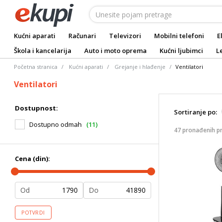
Kućni aparati
Računari
Televizori
Mobilni telefoni
E
Škola i kancelarija
Auto i moto oprema
Kućni ljubimci
L
Početna stranica
Kućni aparati
Grejanje i hlađenje
Ventilatori
Ventilatori
Dostupnost:
Sortiranje po:
Dostupno odmah
(11)
47 pronađenih p
Cena (din):
Od
Do
POTVRDI