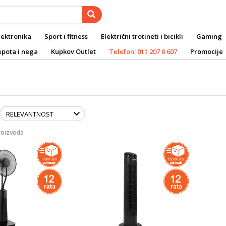
lektronika
Sport i fitness
Električni trotineti i bicikli
Gaming
epota i nega
Kupkov Outlet
Telefon: 011 207 0 607
Promocije
roizvoda