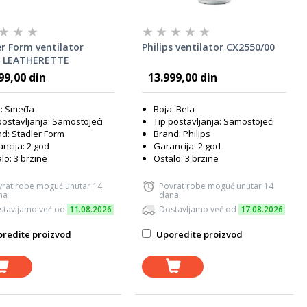
r Form ventilator
Philips ventilator CX2550/00
 LEATHERETTE
99,00 din
13.999,00 din
a: Smeđa
Boja: Bela
postavljanja: Samostojeći
Tip postavljanja: Samostojeći
d: Stadler Form
Brand: Philips
ncija: 2 god
Garancija: 2 god
lo: 3 brzine
Ostalo: 3 brzine
vrat robe moguć unutar 14
Povrat robe moguć unutar 14
na
dana
stavljamo već od
11.08.2026
Dostavljamo već od
17.08.2026
redite proizvod
Uporedite proizvod