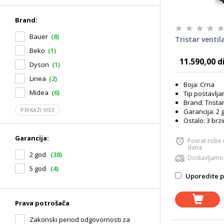
Brand:
Bauer
(8)
Tristar ventil
Beko
(1)
11.590,00 d
Dyson
(1)
Linea
(2)
Boja: Crna
Midea
(6)
Tip postavlja
Brand: Trista
PRIKAŽI VIŠE
Garancija: 2 
Ostalo: 3 brz
Garancija:
Povrat robe
dana
2 god
(38)
Dostavljamo
5 god
(4)
Uporedite p
Prava potrošača
Zakonski period odgovornosti za