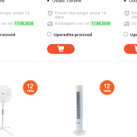
ine
Ostalo: 3 brzine
Osta
 moguć unutar 14
Povrat robe moguć unutar 14
Po
dana
da
 već od
17.08.2026
Dostavljamo već od
17.08.2026
Do
roizvod
Uporedite proizvod
Upo