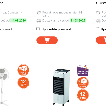
ine
Osta
 moguć unutar 14
Povrat robe moguć unutar 14
Po
dana
da
 već od
11.08.2026
Dostavljamo već od
11.08.2026
Do
roizvod
Uporedite proizvod
Upo