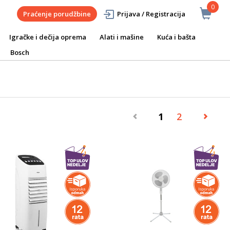
0
Praćenje porudžbine
Prijava / Registracija
Igračke i dečija oprema
Alati i mašine
Kuća i bašta
Bosch
1
2