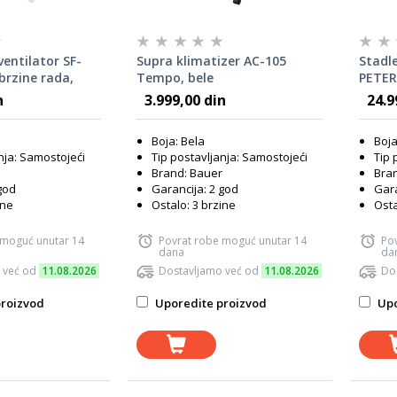
ventilator SF-
Supra klimatizer AC-105
Stadle
brzine rada,
Tempo, bele
PETER
scilacija,
n
3.999,00 din
24.9
a, Beli
Boja: Bela
Boj
nja: Samostojeći
Tip postavljanja: Samostojeći
Tip 
Brand: Bauer
Bran
god
Garancija: 2 god
Gara
ine
Ostalo: 3 brzine
Osta
 moguć unutar 14
Povrat robe moguć unutar 14
Po
dana
da
 već od
11.08.2026
Dostavljamo već od
11.08.2026
Do
roizvod
Uporedite proizvod
Upo