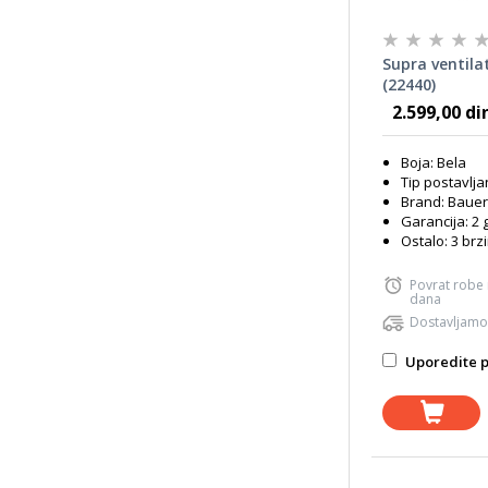
Supra ventila
(22440)
2.599,00 di
Boja: Bela
Tip postavlja
Brand: Bauer
Garancija: 2 
Ostalo: 3 brz
Povrat robe
dana
Dostavljamo
Uporedite p