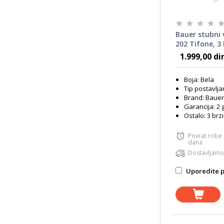
Bauer stubni 
202 Tifone, 3 
Horizontalna o
1.999,00 di
Podesiva visin
Boja: Bela
Tip postavlja
Brand: Bauer
Garancija: 2 
Ostalo: 3 brz
Povrat robe
dana
Dostavljamo
Uporedite p