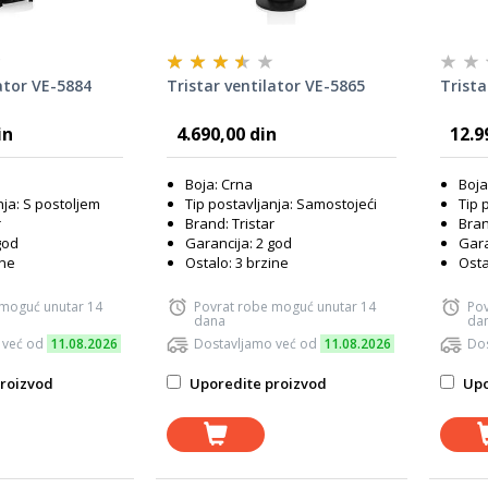
ator VE-5884
Tristar ventilator VE-5865
Trista
in
4.690,00 din
12.9
Boja: Crna
Boja
nja: S postoljem
Tip postavljanja: Samostojeći
Tip 
r
Brand: Tristar
Bran
god
Garancija: 2 god
Gara
ine
Ostalo: 3 brzine
Osta
 moguć unutar 14
Povrat robe moguć unutar 14
Pov
dana
da
 već od
11.08.2026
Dostavljamo već od
11.08.2026
Dos
roizvod
Uporedite proizvod
Upo