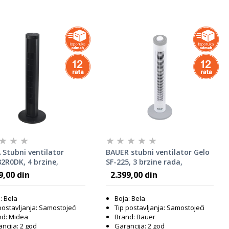
 Stubni ventilator
BAUER stubni ventilator Gelo
2R0DK, 4 brzine,
SF-225, 3 brzine rada,
acija vazduha, Moderan
moderan dizajn, Beli
9,00 din
2.399,00 din
 dizajn, Crni
: Bela
Boja: Bela
postavljanja: Samostojeći
Tip postavljanja: Samostojeći
nd: Midea
Brand: Bauer
ncija: 2 god
Garancija: 2 god