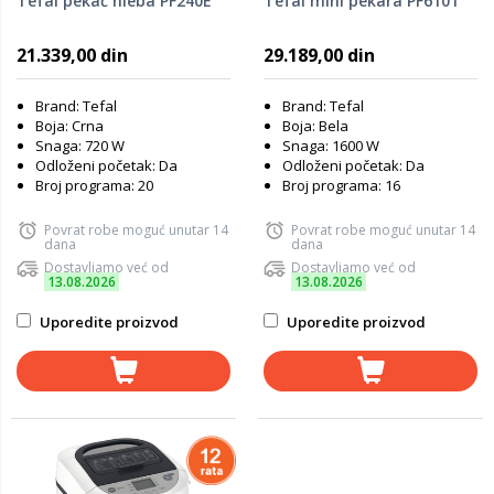
Tefal pekač hleba PF240E
Tefal mini pekara PF6101
21.339,00 din
29.189,00 din
Brand: Tefal
Brand: Tefal
Boja: Crna
Boja: Bela
Snaga: 720 W
Snaga: 1600 W
Odloženi početak: Da
Odloženi početak: Da
Broj programa: 20
Broj programa: 16
Povrat robe moguć unutar 14
Povrat robe moguć unutar 14
dana
dana
Dostavljamo već od
Dostavljamo već od
13.08.2026
13.08.2026
Uporedite proizvod
Uporedite proizvod