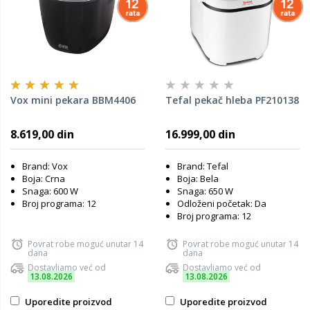
Vox mini pekara BBM4406
Tefal pekač hleba PF210138
8.619,00 din
16.999,00 din
Brand: Vox
Brand: Tefal
Boja: Crna
Boja: Bela
Snaga: 600 W
Snaga: 650 W
Broj programa: 12
Odloženi početak: Da
Broj programa: 12
Povrat robe moguć unutar 14
Povrat robe moguć unutar 14
dana
dana
Dostavljamo već od
Dostavljamo već od
13.08.2026
13.08.2026
Uporedite proizvod
Uporedite proizvod