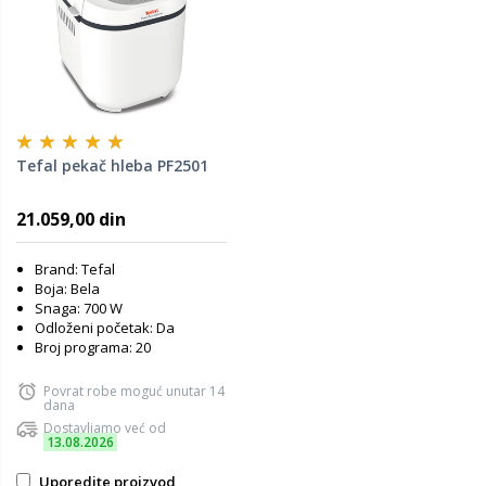
Tefal pekač hleba PF2501
21.059,00 din
Brand: Tefal
Boja: Bela
Snaga: 700 W
Odloženi početak: Da
Broj programa: 20
Povrat robe moguć unutar 14
dana
Dostavljamo već od
13.08.2026
Uporedite proizvod