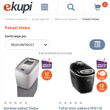
0
Početna stranica
Kućni aparati
Mali kućni aparati
Pekači hleba
Pekači hleba
Sortiranje po:
9 pronađenih proizvoda
Gorenje pekač hleba
Tefal mini pekara PF6118