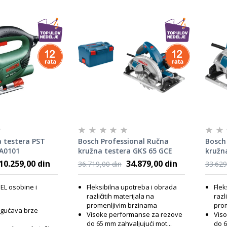
 testera PST
Bosch Professional Ručna
Bosch
3A0101
kružna testera GKS 65 GCE
kružn
0601668901
06016
10.259,00 din
34.879,00 din
36.719,00 din
33.629
EL osobine i
Fleksibilna upotreba i obrada
Flek
različitih materijala na
razl
promenljivim brzinama
prom
ogućava brze
Visoke performanse za rezove
Vis
do 65 mm zahvaljujući mot...
do 6