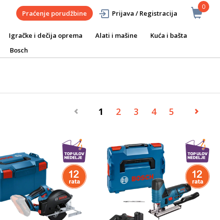
0
Praćenje porudžbine
Prijava / Registracija
Igračke i dečija oprema
Alati i mašine
Kuća i bašta
Bosch
1
2
3
4
5