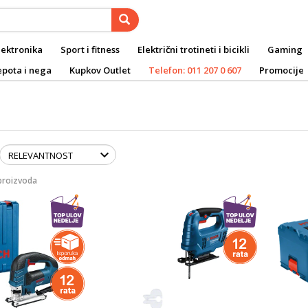
lektronika
Sport i fitness
Električni trotineti i bicikli
Gaming
epota i nega
Kupkov Outlet
Telefon: 011 207 0 607
Promocije
proizvoda