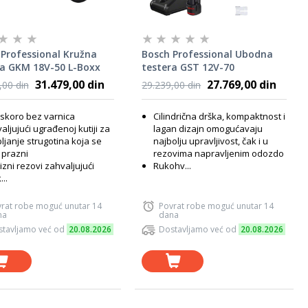
Professional Kružna
Bosch Professional Ubodna
ra GKM 18V-50 L-Boxx
testera GST 12V-70
6016B8001
06015A1005
31.479,00 din
27.769,00 din
,00 din
29.239,00 din
skoro bez varnica
Cilindrična drška, kompaktnost i
aljujući ugrađenoj kutiji za
lagan dizajn omogućavaju
ljanje strugotina koja se
najbolju upravljivost, čak i u
 prazni
rezovima napravljenim odozdo
izni rezovi zahvaljujući
Rukohv...
...
rat robe moguć unutar 14
Povrat robe moguć unutar 14
na
dana
tavljamo već od
20.08.2026
Dostavljamo već od
20.08.2026