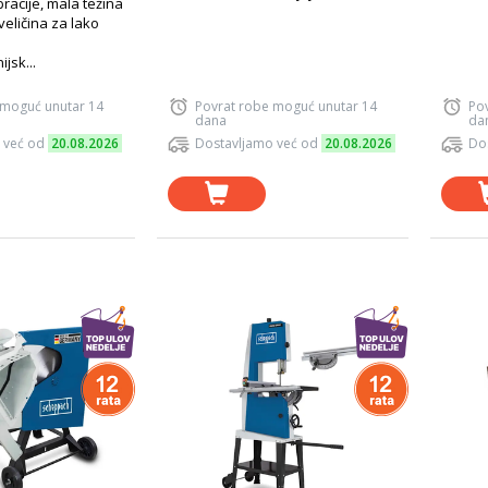
racije, mala težina
eličina za lako
ijsk...
 moguć unutar 14
Povrat robe moguć unutar 14
Po
dana
da
 već od
20.08.2026
Dostavljamo već od
20.08.2026
Do