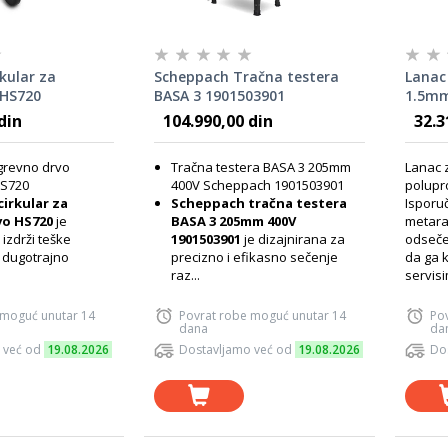
kular za
Scheppach Tračna testera
Lanac 
 HS720
BASA 3 1901503901
1.5mm
100r
din
104.990,00 din
32.3
ogrevno drvo
Tračna testera BASA 3 205mm
Lanac 
S720
400V Scheppach 1901503901
polupr
irkular za
Scheppach tračna testera
Isporuč
vo HS720
je
BASA 3 205mm 400V
metara
 izdrži teške
1901503901
je dizajnirana za
odsečet
i dugotrajno
precizno i efikasno sečenje
da ga k
raz...
servisi
 moguć unutar 14
Povrat robe moguć unutar 14
Po
dana
da
 već od
19.08.2026
Dostavljamo već od
19.08.2026
Do