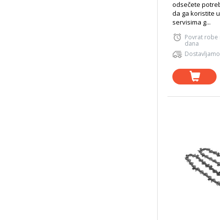
odsečete potreb
da ga koristite 
servisima g...
Povrat robe
dana
Dostavljamo