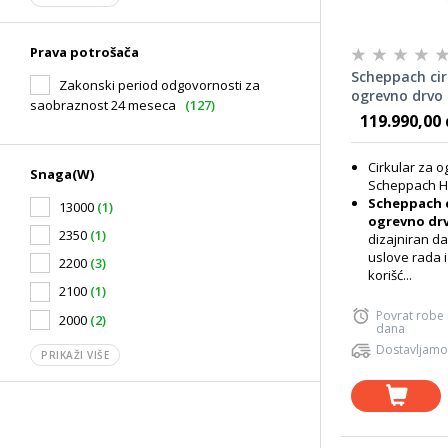
Prava potrošača
Scheppach cir
Zakonski period odgovornosti za
ogrevno drvo
saobraznost 24 meseca
(127)
5905109901
119.990,00 
Cirkular za 
Snaga(W)
Scheppach H
Scheppach c
13000
(1)
ogrevno dr
2350
(1)
dizajniran da
uslove rada 
2200
(3)
korišć...
2100
(1)
Povrat robe
2000
(2)
dana
Dostavljamo
PRIKAŽI VIŠE