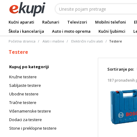
Kućni aparati
Računari
Televizori
Mobilni telefoni
E
Škola i kancelarija
Auto i moto oprema
Kućni ljubimci
L
Početna stranica
Alati i mašine
Električni ručni alati
Testere
Testere
Kupuj po kategoriji
Sortiranje po:
Kružne testere
187 pronađenih 
Sabljaste testere
Ubodne testere
Tračne testere
Višenamenske testere
Dodaci za testere
Stone i preklopne testere