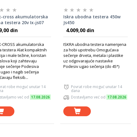
 x-cross akumulatorska
Iskra ubodna testera 450w
 testera 20v Ix-js07
Js450
9,00 din
4.009,00 din
X-CROSS akumulatorska
ISKRA ubodna testera namenjena
 testera Alat kompaktnih
za hobi upotrebu Omogućava
ja i male težine, koristan
sečenje drveta, metala i plastike
slova koji zahtevaju
uz odgovarajuće nastavke
nije sečenje Podesiva
Podesiv ugao sečenja (do 45°)
 ugao i nagib sečenja
vaju fleksib...
vrat robe moguć unutar 14
Povrat robe moguć unutar 14
na
dana
stavljamo već od
17.08.2026
Dostavljamo već od
17.08.2026