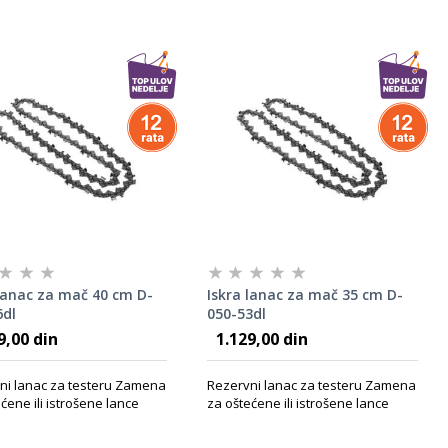
 lanac za mač 40 cm D-
Iskra lanac za mač 35 cm D-
6dl
050-53dl
9,00 din
1.129,00 din
ni lanac za testeru Zamena
Rezervni lanac za testeru Zamena
ćene ili istrošene lance
za oštećene ili istrošene lance