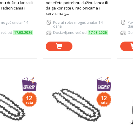
nu dužinu lanca ili
odsečete potrebnu dužinu lanca ili
u radionicama i
da ga koristite u radionicama i
servisima g...
 moguć unutar 14
Povrat robe moguć unutar 14
Po
dana
da
 već od
17.08.2026
Dostavljamo već od
17.08.2026
Do