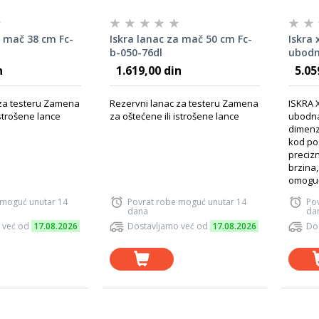
a mač 38 cm Fc-
Iskra lanac za mač 50 cm Fc-
Iskra
b-050-76dl
ubodna
n
1.619,00 din
5.05
 za testeru Zamena
Rezervni lanac za testeru Zamena
ISKRA 
istrošene lance
za oštećene ili istrošene lance
ubodna
dimenzi
kod po
preciz
brzina,
omoguća
 moguć unutar 14
Povrat robe moguć unutar 14
Po
dana
da
 već od
17.08.2026
Dostavljamo već od
17.08.2026
Do