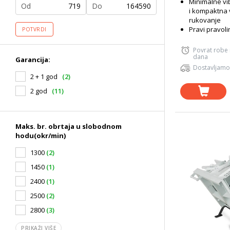
Minimalne vib
Od
Do
i kompaktna v
rukovanje
Pravi pravolin
POTVRDI
Povrat robe
dana
Garancija:
Dostavljamo
2 + 1 god
(2)
2 god
(11)
Maks. br. obrtaja u slobodnom
hodu(okr/min)
1300
(2)
1450
(1)
2400
(1)
2500
(2)
2800
(3)
PRIKAŽI VIŠE