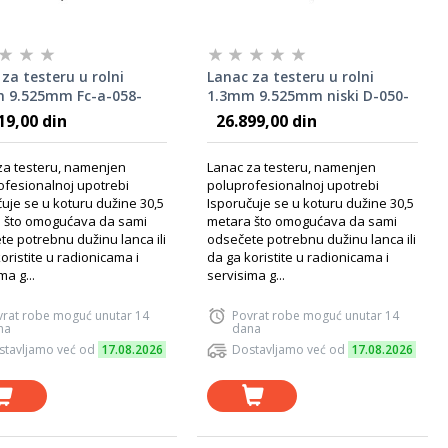
za testeru u rolni
Lanac za testeru u rolni
 9.525mm Fc-a-058-
1.3mm 9.525mm niski D-050-
100r
19,00 din
26.899,00 din
za testeru, namenjen
Lanac za testeru, namenjen
ofesionalnoj upotrebi
poluprofesionalnoj upotrebi
uje se u koturu dužine 30,5
Isporučuje se u koturu dužine 30,5
 što omogućava da sami
metara što omogućava da sami
e potrebnu dužinu lanca ili
odsečete potrebnu dužinu lanca ili
oristite u radionicama i
da ga koristite u radionicama i
ma g...
servisima g...
vrat robe moguć unutar 14
Povrat robe moguć unutar 14
na
dana
stavljamo već od
17.08.2026
Dostavljamo već od
17.08.2026