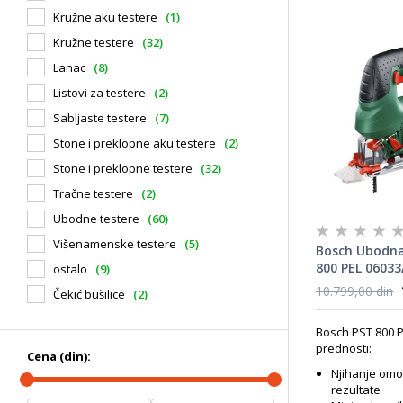
Kružne aku testere
(1)
Kružne testere
(32)
Lanac
(8)
Listovi za testere
(2)
Sabljaste testere
(7)
Stone i preklopne aku testere
(2)
Stone i preklopne testere
(32)
Tračne testere
(2)
Ubodne testere
(60)
Višenamenske testere
(5)
Bosch Ubodna
800 PEL 0603
ostalo
(9)
10.799,00 din
Čekić bušilice
(2)
Bosch PST 800 P
prednosti:
Cena (din):
Njihanje om
rezultate