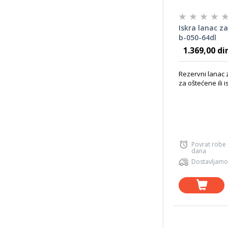
Iskra lanac z
b-050-64dl
1.369,00 di
Rezervni lanac
za oštećene ili 
Povrat robe
dana
Dostavljamo