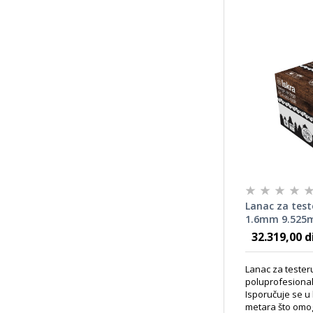
Lanac za test
1.6mm 9.525m
100r
32.319,00 d
Lanac za teste
poluprofesional
Isporučuje se u
metara što omo