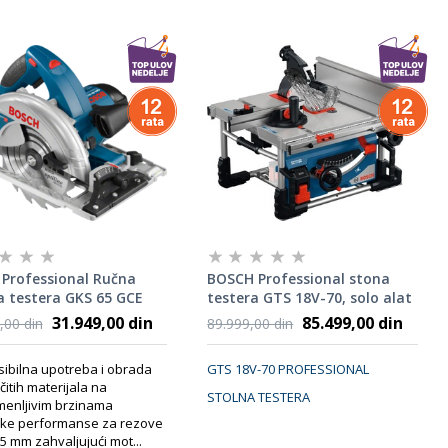
 Professional Ručna
BOSCH Professional stona
a testera GKS 65 GCE
testera GTS 18V-70, solo alat
68900
0601B44100
31.949,00 din
85.499,00 din
,00 din
89.999,00 din
sibilna upotreba i obrada
GTS 18V-70 PROFESSIONAL
ičitih materijala na
STOLNA TESTERA
enljivim brzinama
oke performanse za rezove
5 mm zahvaljujući mot...