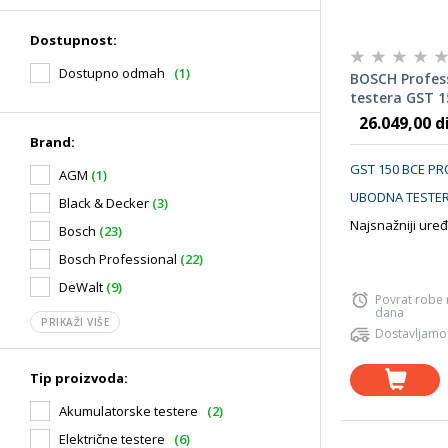
Dostupnost:
Dostupno odmah
(1)
BOSCH Profes
testera GST 1
0601513000
26.049,00 d
Brand:
GST 150 BCE P
AGM
(1)
UBODNA TESTE
Black & Decker
(3)
Najsnažniji uređa
Bosch
(23)
Bosch Professional
(22)
DeWalt
(9)
Povrat robe
dana
PRIKAŽI VIŠE
Dostavljamo
Tip proizvoda:
Akumulatorske testere
(2)
Električne testere
(6)