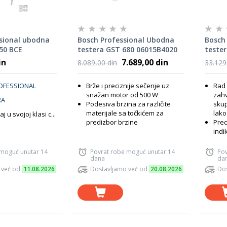
sional ubodna
Bosch Professional Ubodna
Bosch 
50 BCE
testera GST 680 06015B4020
teste
238 0
in
7.689,00 din
8.089,00 din
33.129
ROFESSIONAL
Brže i preciznije sečenje uz
Rad 
snažan motor od 500 W
zahv
RA
Podesiva brzina za različite
skup
materijale sa točkićem za
lako
j u svojoj klasi c...
predizbor brzine
Prec
indik
 moguć unutar 14
Povrat robe moguć unutar 14
Pov
dana
da
 već od
11.08.2026
Dostavljamo već od
20.08.2026
Dos