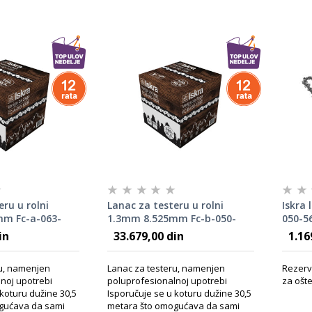
eru u rolni
Lanac za testeru u rolni
Iskra
m Fc-a-063-
1.3mm 8.525mm Fc-b-050-
050-5
100r
in
33.679,00 din
1.16
ru, namenjen
Lanac za testeru, namenjen
Rezerv
noj upotrebi
poluprofesionalnoj upotrebi
za ošte
 koturu dužine 30,5
Isporučuje se u koturu dužine 30,5
gućava da sami
metara što omogućava da sami