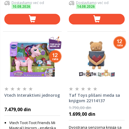
Dostavljamo već od
Dostavljamo već od
10.08.2026
14.08.2026
Vtech Interaktivni jednorog
Taf Toys plišani meda sa
knjigom 22114137
1.790,00 din
7.479,00 din
1.699,00 din
Vtech Toot-Toot Friends Mi
Dvostrana senzorna knjiga sa
Magical Unicorn - engleska