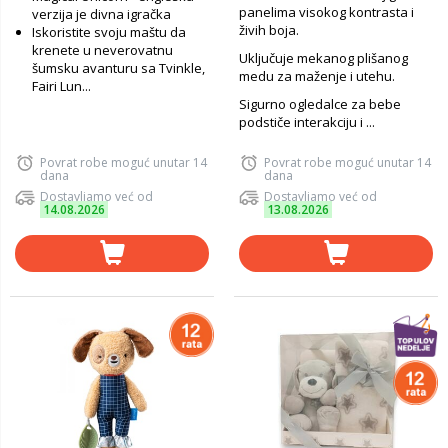
panelima visokog kontrasta i
verzija je divna igračka
živih boja.
Iskoristite svoju maštu da
krenete u neverovatnu
Uključuje mekanog plišanog
šumsku avanturu sa Tvinkle,
medu za maženje i utehu.
Fairi Lun...
Sigurno ogledalce za bebe
podstiče interakciju i ...
Povrat robe moguć unutar 14
Povrat robe moguć unutar 14
dana
dana
Dostavljamo već od
Dostavljamo već od
14.08.2026
13.08.2026