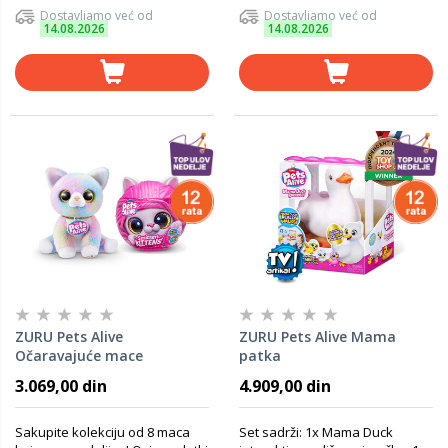
Dostavljamo već od
Dostavljamo već od
14.08.2026
14.08.2026
ZURU Pets Alive
ZURU Pets Alive Mama
Očaravajuće mace
patka
3.069,00 din
4.909,00 din
Sakupite kolekciju od 8 maca
Set sadrži: 1x Mama Duck