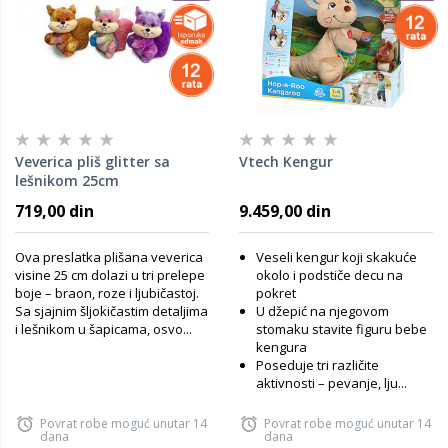
Veverica pliš glitter sa
Vtech Kengur
lešnikom 25cm
719,00 din
9.459,00 din
Ova preslatka plišana veverica
Veseli kengur koji skakuće
visine 25 cm dolazi u tri prelepe
okolo i podstiče decu na
boje – braon, roze i ljubičastoj.
pokret
Sa sjajnim šljokičastim detaljima
U džepić na njegovom
i lešnikom u šapicama, osvo...
stomaku stavite figuru bebe
kengura
Poseduje tri različite
aktivnosti – pevanje, lju...
Povrat robe moguć unutar 14
Povrat robe moguć unutar 14
dana
dana