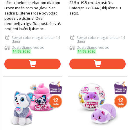
očima, belom mekanom dlakom
23.5 x 19.5 cm. Uzrast: 3+.
i roze mašnicom na glavi. Set
Baterije: 3 x LR44 (uključene u
sadrži Lil štene i roze povodac
setu).
podesive dužine. Ova
neodovljiva igračka postaće vaš
omiljeni kućni ljubimac...
Povrat robe moguć unutar 14
Povrat robe moguć unutar 14
dana
dana
Dostavljamo već od
Dostavljamo već od
14.08.2026
14.08.2026