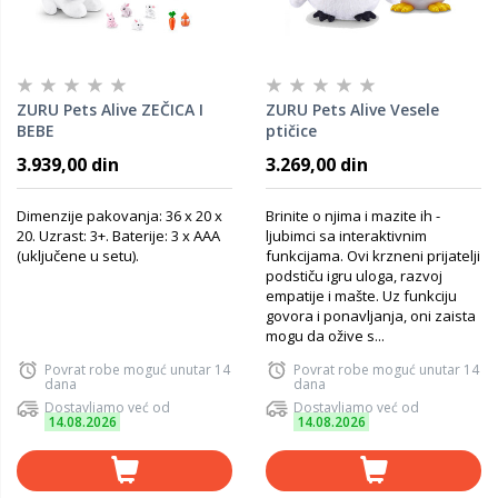
ZURU Pets Alive ZEČICA I
ZURU Pets Alive Vesele
BEBE
ptičice
3.939,00 din
3.269,00 din
Dimenzije pakovanja: 36 x 20 x
Brinite o njima i mazite ih -
20. Uzrast: 3+. Baterije: 3 x AAA
ljubimci sa interaktivnim
(uključene u setu).
funkcijama. Ovi krzneni prijatelji
podstiču igru uloga, razvoj
empatije i mašte. Uz funkciju
govora i ponavljanja, oni zaista
mogu da ožive s...
Povrat robe moguć unutar 14
Povrat robe moguć unutar 14
dana
dana
Dostavljamo već od
Dostavljamo već od
14.08.2026
14.08.2026