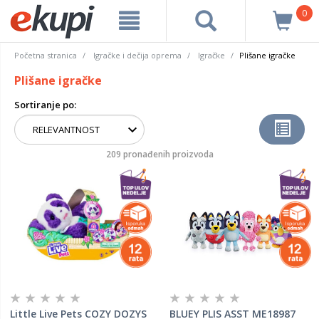
0
Početna stranica
Igračke i dečija oprema
Igračke
Plišane igračke
Plišane igračke
Sortiranje po:
209 pronađenih proizvoda
Little Live Pets COZY DOZYS
BLUEY PLIS ASST ME18987