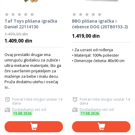
Taf Toys plišana igračka
BBO plišana igračka i
Daniel 22114130
ćebence DOG (20TB0153-2)
1.490,00 din
1.419,00 din
1.409,00 din
• Za uzrast od rođenja
Ovaj preslatki drugar ima
• Materijal: 100% poliester
umirujuću glodalicu za zubiće i
• Dimenzije ćebeta: 80x90 cm
ultra-mekane materijale, što ga
čini savršenim prijateljem za
maženje za bebe i malu decu.
Pruža dodatnu utehu i osećaj
si...
Povrat robe moguć unutar 14
Povrat robe moguć unutar 14
dana
dana
Dostavljamo već od
Dostavljamo već od
13.08.2026
17.08.2026