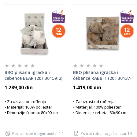
BBO plišana igračka i
BBO plišana igračka i
ćebence BEAR (20TB0159-2)
ćebence RABBIT (20TB0137-
1)
1.289,00 din
1.419,00 din
• Za uzrast od rođenja
• Za uzrast od rođenja
• Materijal: 100% poliester
• Materijal: 100% poliester
• Dimenzije ćebeta: 80x90 cm
• Dimenzije ćebeta: 80x90 cm
Povrat robe moguć unutar 14
Povrat robe moguć unutar 14