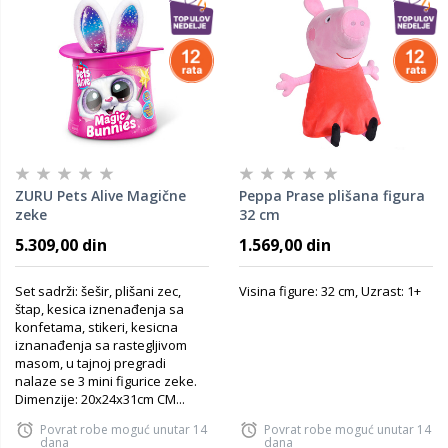
ZURU Pets Alive Magične
Peppa Prase plišana figura
zeke
32 cm
5.309,00 din
1.569,00 din
Set sadrži: šešir, plišani zec,
Visina figure: 32 cm, Uzrast: 1+
štap, kesica iznenađenja sa
konfetama, stikeri, kesicna
iznanađenja sa rastegljivom
masom, u tajnoj pregradi
nalaze se 3 mini figurice zeke.
Dimenzije: 20x24x31cm CM...
Povrat robe moguć unutar 14
Povrat robe moguć unutar 14
dana
dana