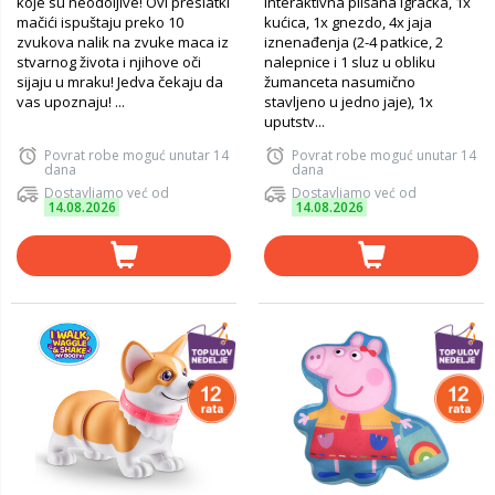
koje su neodoljive! Ovi preslatki
interaktivna plišana igračka, 1x
mačići ispuštaju preko 10
kućica, 1x gnezdo, 4x jaja
zvukova nalik na zvuke maca iz
iznenađenja (2-4 patkice, 2
stvarnog života i njihove oči
nalepnice i 1 sluz u obliku
sijaju u mraku! Jedva čekaju da
žumanceta nasumično
vas upoznaju! ...
stavljeno u jedno jaje), 1x
uputstv...
Povrat robe moguć unutar 14
Povrat robe moguć unutar 14
dana
dana
Dostavljamo već od
Dostavljamo već od
14.08.2026
14.08.2026