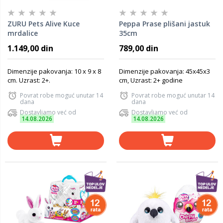
ZURU Pets Alive Kuce
Peppa Prase plišani jastuk
mrdalice
35cm
1.149,00 din
789,00 din
Dimenzije pakovanja: 10 x 9 x 8
Dimenzije pakovanja: 45x45x3
cm. Uzrast: 2+.
cm, Uzrast: 2+ godine
Povrat robe moguć unutar 14
Povrat robe moguć unutar 14
dana
dana
Dostavljamo već od
Dostavljamo već od
14.08.2026
14.08.2026