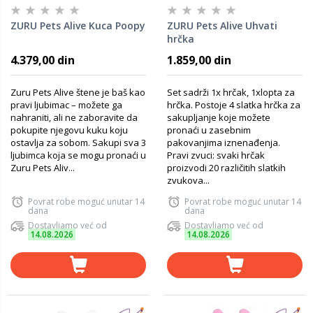
ZURU Pets Alive Kuca Poopy
ZURU Pets Alive Uhvati
hrčka
4.379,00 din
1.859,00 din
Zuru Pets Alive štene je baš kao
Set sadrži 1x hrčak, 1xlopta za
pravi ljubimac – možete ga
hrčka. Postoje 4 slatka hrčka za
nahraniti, ali ne zaboravite da
sakupljanje koje možete
pokupite njegovu kuku koju
pronaći u zasebnim
ostavlja za sobom. Sakupi sva 3
pakovanjima iznenađenja.
ljubimca koja se mogu pronaći u
Pravi zvuci: svaki hrčak
Zuru Pets Aliv...
proizvodi 20 različitih slatkih
zvukova...
Povrat robe moguć unutar 14
Povrat robe moguć unutar 14
dana
dana
Dostavljamo već od
Dostavljamo već od
14.08.2026
14.08.2026