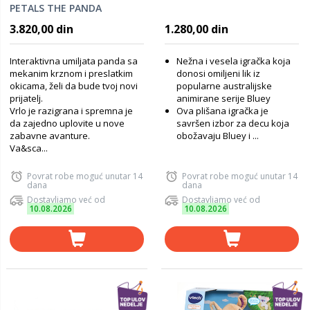
PETALS THE PANDA
(ME26400)
3.820,00 din
1.280,00 din
Interaktivna umiljata panda sa
Nežna i vesela igračka koja
mekanim krznom i preslatkim
donosi omiljeni lik iz
okicama, želi da bude tvoj novi
popularne australijske
prijatelj.
animirane serije Bluey
Vrlo je razigrana i spremna je
Ova plišana igračka je
da zajedno uplovite u nove
savršen izbor za decu koja
zabavne avanture.
obožavaju Bluey i ...
Va&sca...
Povrat robe moguć unutar 14
Povrat robe moguć unutar 14
dana
dana
Dostavljamo već od
Dostavljamo već od
10.08.2026
10.08.2026