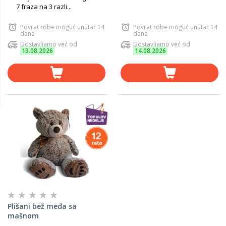
7 fraza na 3 razli...
Povrat robe moguć unutar 14
Povrat robe moguć unutar 14
dana
dana
Dostavljamo već od
Dostavljamo već od
13.08.2026
14.08.2026
Plišani bež meda sa
mašnom