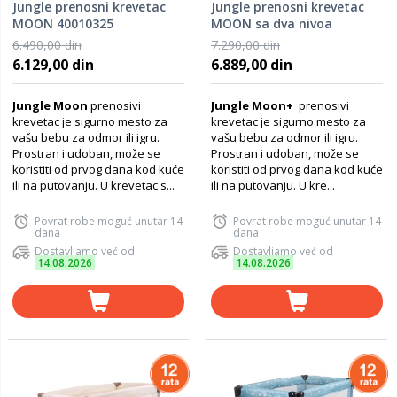
Jungle prenosni krevetac
Jungle prenosni krevetac
MOON 40010325
MOON sa dva nivoa
40010333
6.490,00 din
7.290,00 din
6.129,00 din
6.889,00 din
Jungle Moon
prenosivi
Jungle Moon+
prenosivi
krevetac je sigurno mesto za
krevetac je sigurno mesto za
vašu bebu za odmor ili igru.
vašu bebu za odmor ili igru.
Prostran i udoban, može se
Prostran i udoban, može se
koristiti od prvog dana kod kuće
koristiti od prvog dana kod kuće
ili na putovanju. U krevetac s...
ili na putovanju. U kre...
Povrat robe moguć unutar 14
Povrat robe moguć unutar 14
dana
dana
Dostavljamo već od
Dostavljamo već od
14.08.2026
14.08.2026