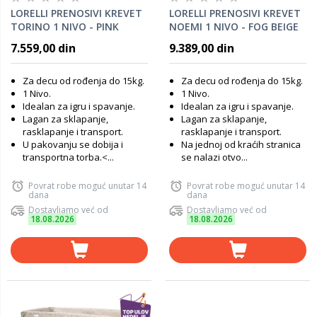
LORELLI PRENOSIVI KREVET
LORELLI PRENOSIVI KREVET
TORINO 1 NIVO - PINK
NOEMI 1 NIVO - FOG BEIGE
STAR
7.559,00 din
9.389,00 din
Za decu od rođenja do 15kg.
Za decu od rođenja do 15kg.
1 Nivo.
1 Nivo.
Idealan za igru i spavanje.
Idealan za igru i spavanje.
Lagan za sklapanje,
Lagan za sklapanje,
rasklapanje i transport.
rasklapanje i transport.
U pakovanju se dobija i
Na jednoj od kraćih stranica
transportna torba.<...
se nalazi otvo...
Povrat robe moguć unutar 14
Povrat robe moguć unutar 14
dana
dana
Dostavljamo već od
Dostavljamo već od
18.08.2026
18.08.2026