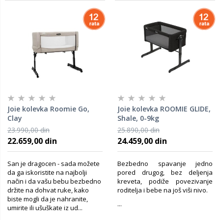
Joie kolevka Roomie Go,
Joie kolevka ROOMIE GLIDE,
Clay
Shale, 0-9kg
23.990,00 din
25.890,00 din
22.659,00 din
24.459,00 din
San je dragocen - sada možete
Bezbedno spavanje jedno
da ga iskoristite na najbolji
pored drugog, bez deljenja
način i da vašu bebu bezbedno
kreveta, podiže povezivanje
držite na dohvat ruke, kako
roditelja i bebe na još viši nivo.
biste mogli da je nahranite,
...
umirite ili ušuškate iz ud...