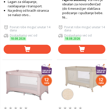
Lagan za sklapanje,
idealan za novorođenčad
rasklapanje i transport.
(do 6 meseci) jer olakšava
Na jednoj od kraćih stranica
podizanje i spuštanje bebe.
se nalazi otvo...
Ni...
Povrat robe moguć unutar 14
Povrat robe moguć unutar 14
dana
dana
Dostavljamo već od
Dostavljamo već od
18.08.2026
18.08.2026