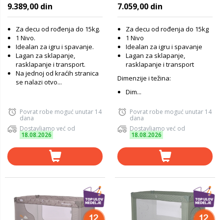
STAR
DREAM (2023)
9.389,00 din
7.059,00 din
Za decu od rođenja do 15kg.
Za decu od rođenja do 15kg
1 Nivo.
1 Nivo
Idealan za igru i spavanje.
Idealan za igru i spavanje
Lagan za sklapanje,
Lagan za sklapanje,
rasklapanje i transport.
rasklapanje i transport
Na jednoj od kraćih stranica
Dimenzije i težina:
se nalazi otvo...
Dim...
Povrat robe moguć unutar 14
Povrat robe moguć unutar 14
dana
dana
Dostavljamo već od
Dostavljamo već od
18.08.2026
18.08.2026