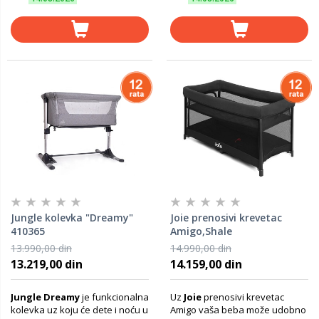
Jungle kolevka "Dreamy"
Joie prenosivi krevetac
410365
Amigo,Shale
13.990,00 din
14.990,00 din
13.219,00 din
14.159,00 din
Jungle Dreamy
je funkcionalna
Uz
Joie
prenosivi krevetac
kolevka uz koju će dete i noću u
Amigo vaša beba može udobno