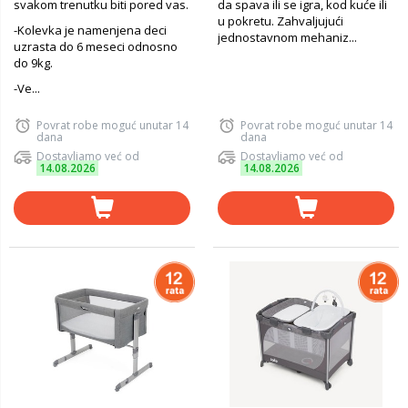
svakom trenutku biti pored vas.
da spava ili se igra, kod kuće ili
u pokretu. Zahvaljujući
-Kolevka je namenjena deci
jednostavnom mehaniz...
uzrasta do 6 meseci odnosno
do 9kg.
-Ve...
Povrat robe moguć unutar 14
Povrat robe moguć unutar 14
dana
dana
Dostavljamo već od
Dostavljamo već od
14.08.2026
14.08.2026