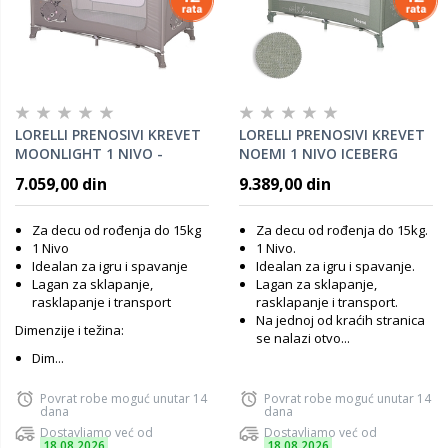
LORELLI PRENOSIVI KREVET
LORELLI PRENOSIVI KREVET
MOONLIGHT 1 NIVO -
NOEMI 1 NIVO ICEBERG
STRING DREAM (2023)
GREEN STAR
7.059,00 din
9.389,00 din
Za decu od rođenja do 15kg
Za decu od rođenja do 15kg.
1 Nivo
1 Nivo.
Idealan za igru i spavanje
Idealan za igru i spavanje.
Lagan za sklapanje,
Lagan za sklapanje,
rasklapanje i transport
rasklapanje i transport.
Na jednoj od kraćih stranica
Dimenzije i težina:
se nalazi otvo...
Dim...
Povrat robe moguć unutar 14
Povrat robe moguć unutar 14
dana
dana
Dostavljamo već od
Dostavljamo već od
18.08.2026
18.08.2026