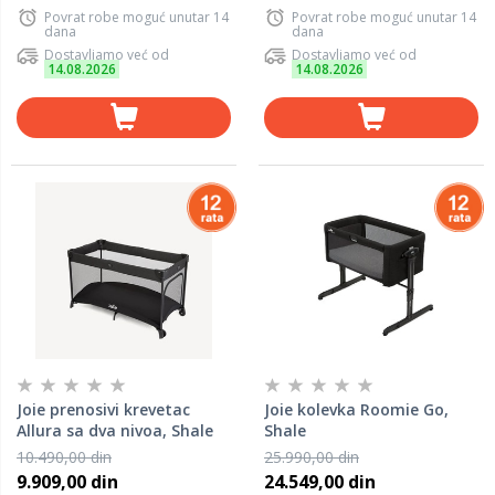
Povrat robe moguć unutar 14
Povrat robe moguć unutar 14
dana
dana
Dostavljamo već od
Dostavljamo već od
14.08.2026
14.08.2026
Joie prenosivi krevetac
Joie kolevka Roomie Go,
Allura sa dva nivoa, Shale
Shale
10.490,00 din
25.990,00 din
9.909,00 din
24.549,00 din