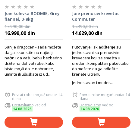
Joie kolevka ROOMIE, Grey
Joie prenosivi krevetac
flannel, 0-9kg
Commuter
Change&Snooze, Linen
17.990,00 din
15.490,00 din
Gray
16.999,00 din
14.629,00 din
San je dragocen - sada možete
Putovanje i skladištenje su
da ga iskoristite na najbolji
jednostavni sa prenosivim
način i da vašu bebu bezbedno
krevecem koji se smešta u
držite na dohvat ruke, kako
uredan, kompaktan paket tako
biste mogli da je nahranite,
da možete da ga odložite i
umirite ili ušuškate iz ud...
krenete u trenu.
Jednostavan i moder...
Povrat robe moguć unutar 14
Povrat robe moguć unutar 14
dana
dana
Dostavljamo već od
Dostavljamo već od
14.08.2026
14.08.2026