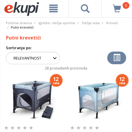
0
Početna stranica
Igračke i dečija oprema
Dečija soba
Kreveti
Putni krevetići
Putni krevetići
Sortiranje po:
28 pronađenih proizvoda