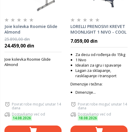
Joie kolevka Roomie Glide
LORELLI PRENOSIVI KREVET
Almond
MOONLIGHT 1 NIVO - COOL
GREY PANDAS (2023)
25.890,00 din
7.059,00 din
24.459,00 din
Za decu od rođenja do 15kg
Joie kolevka Roomie Glide
1 Nivo
Almond
Idealan za igru i spavanje
Lagan za sklapanje,
rasklapanje i transport
Dimenzije i težina:
Dimenzije...
Povrat robe moguć unutar 14
Povrat robe moguć unutar 14
dana
dana
Dostavljamo već od
Dostavljamo već od
14.08.2026
18.08.2026