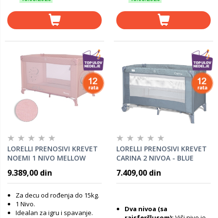
LORELLI PRENOSIVI KREVET
LORELLI PRENOSIVI KREVET
NOEMI 1 NIVO MELLOW
CARINA 2 NIVOA - BLUE
ROSE STAR
STARS
9.389,00 din
7.409,00 din
Za decu od rođenja do 15kg.
1 Nivo.
Dva nivoa (sa
Idealan za igru i spavanje.
rajsferšlusom):
Viši nivo je