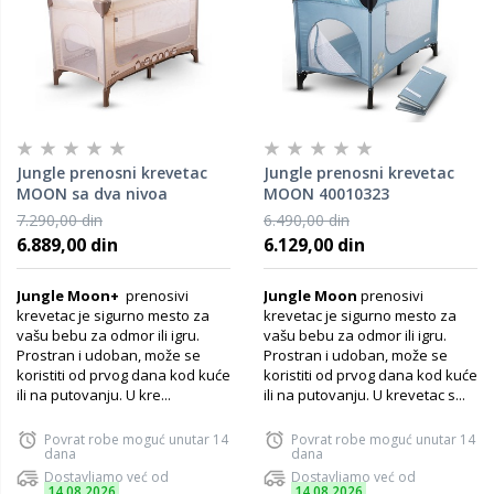
Jungle prenosni krevetac
Jungle prenosni krevetac
MOON sa dva nivoa
MOON 40010323
40010334
7.290,00 din
6.490,00 din
6.889,00 din
6.129,00 din
Jungle Moon+
prenosivi
Jungle Moon
prenosivi
krevetac je sigurno mesto za
krevetac je sigurno mesto za
vašu bebu za odmor ili igru.
vašu bebu za odmor ili igru.
Prostran i udoban, može se
Prostran i udoban, može se
koristiti od prvog dana kod kuće
koristiti od prvog dana kod kuće
ili na putovanju. U kre...
ili na putovanju. U krevetac s...
Povrat robe moguć unutar 14
Povrat robe moguć unutar 14
dana
dana
Dostavljamo već od
Dostavljamo već od
14.08.2026
14.08.2026