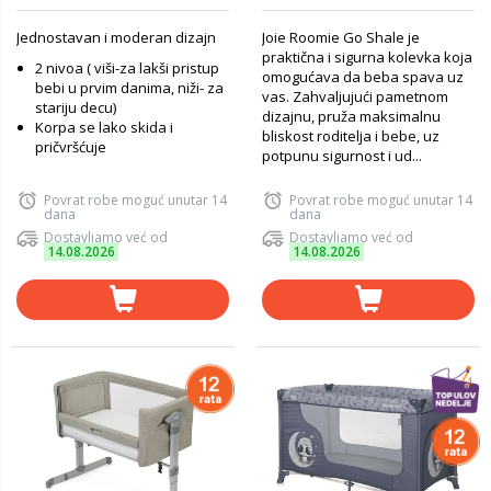
Jednostavan i moderan dizajn
Joie Roomie Go Shale je
praktična i sigurna kolevka koja
2 nivoa ( viši-za lakši pristup
omogućava da beba spava uz
bebi u prvim danima, niži- za
vas. Zahvaljujući pametnom
stariju decu)
dizajnu, pruža maksimalnu
Korpa se lako skida i
bliskost roditelja i bebe, uz
pričvršćuje
potpunu sigurnost i ud...
Povrat robe moguć unutar 14
Povrat robe moguć unutar 14
dana
dana
Dostavljamo već od
Dostavljamo već od
14.08.2026
14.08.2026