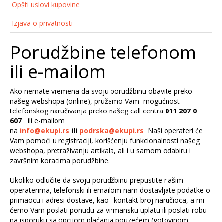
Opšti uslovi kupovine
Izjava o privatnosti
Porudžbine telefonom
ili e-mailom
Ako nemate vremena da svoju porudžbinu obavite preko
našeg webshopa (online), pružamo Vam mogućnost
telefonskog naručivanja preko našeg call centra
011 207 0
607
ili e-mailom
na
info@ekupi.rs
ili
podrska@ekupi.rs
Naši operateri će
Vam pomoći u registraciji, korišćenju funkcionalnosti našeg
webshopa, pretraživanju artikala, ali i u samom odabiru i
završnim koracima porudžbine.
Ukoliko odlučite da svoju porudžbinu prepustite našim
operaterima, telefonski ili emailom nam dostavljate podatke o
primaocu i adresi dostave, kao i kontakt broj naručioca, a mi
ćemo Vam poslati ponudu za virmansku uplatu ili poslati robu
na isporuku sa opcijom plaćanja pouzećem (gotovinom