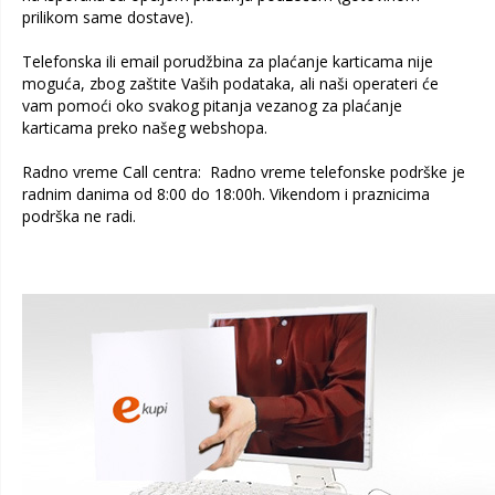
prilikom same dostave).
Telefonska ili email porudžbina za plaćanje karticama nije
moguća, zbog zaštite Vaših podataka, ali naši operateri će
vam pomoći oko svakog pitanja vezanog za plaćanje
karticama preko našeg webshopa.
Radno vreme Call centra: Radno vreme telefonske podrške je
radnim danima od 8:00 do 18:00h. Vikendom i praznicima
podrška ne radi.