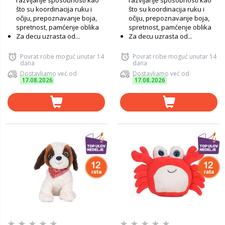
razvijanje sposobnosti kao
razvijanje sposobnosti kao
što su koordinacija ruku i
što su koordinacija ruku i
očiju, prepoznavanje boja,
očiju, prepoznavanje boja,
spretnost, pamćenje oblika
spretnost, pamćenje oblika
Za decu uzrasta od...
Za decu uzrasta od...
Povrat robe moguć unutar 14
Povrat robe moguć unutar 14
dana
dana
Dostavljamo već od
Dostavljamo već od
17.08.2026
17.08.2026