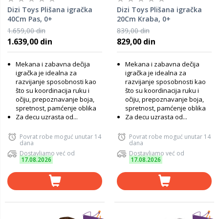
Dizi Toys Plišana igračka
Dizi Toys Plišana igračka
40Cm Pas, 0+
20Cm Kraba, 0+
1.659,00 din
839,00 din
1.639,00 din
829,00 din
Mekana i zabavna dečija
Mekana i zabavna dečija
igračka je idealna za
igračka je idealna za
razvijanje sposobnosti kao
razvijanje sposobnosti kao
što su koordinacija ruku i
što su koordinacija ruku i
očiju, prepoznavanje boja,
očiju, prepoznavanje boja,
spretnost, pamćenje oblika
spretnost, pamćenje oblika
Za decu uzrasta od...
Za decu uzrasta od...
Povrat robe moguć unutar 14
Povrat robe moguć unutar 14
dana
dana
Dostavljamo već od
Dostavljamo već od
17.08.2026
17.08.2026