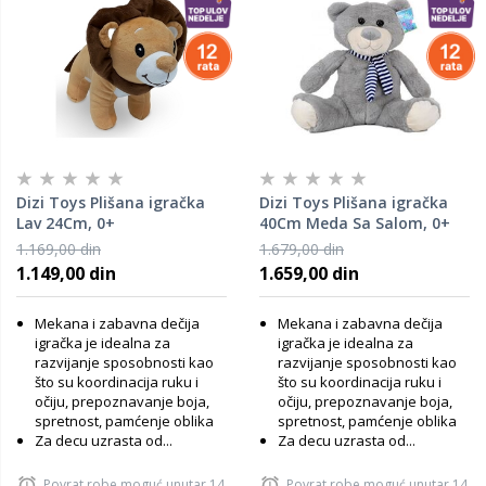
Dizi Toys Plišana igračka
Dizi Toys Plišana igračka
Lav 24Cm, 0+
40Cm Meda Sa Salom, 0+
1.169,00 din
1.679,00 din
1.149,00 din
1.659,00 din
Mekana i zabavna dečija
Mekana i zabavna dečija
igračka je idealna za
igračka je idealna za
razvijanje sposobnosti kao
razvijanje sposobnosti kao
što su koordinacija ruku i
što su koordinacija ruku i
očiju, prepoznavanje boja,
očiju, prepoznavanje boja,
spretnost, pamćenje oblika
spretnost, pamćenje oblika
Za decu uzrasta od...
Za decu uzrasta od...
Povrat robe moguć unutar 14
Povrat robe moguć unutar 14