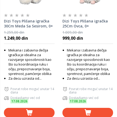
Dizi Toys Plišana igračka
Dizi Toys Plišana igračka
30Cm Meda Sa Sesirom, 0+
25Cm Ovca, 0+
1.259,00 din
1.009,00 din
1.249,00 din
999,00 din
Mekana i zabavna dečija
Mekana i zabavna dečija
igračka je idealna za
igračka je idealna za
razvijanje sposobnosti kao
razvijanje sposobnosti kao
što su koordinacija ruku i
što su koordinacija ruku i
očiju, prepoznavanje boja,
očiju, prepoznavanje boja,
spretnost, pamćenje oblika
spretnost, pamćenje oblika
Za decu uzrasta od...
Za decu uzrasta od...
Povrat robe moguć unutar 14
Povrat robe moguć unutar 14
dana
dana
Dostavljamo već od
Dostavljamo već od
17.08.2026
17.08.2026