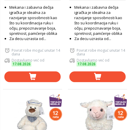
Mekana i zabavna dečija
Mekana i zabavna dečija
igračka je idealna za
igračka je idealna za
razvijanje sposobnosti kao
razvijanje sposobnosti kao
što su koordinacija ruku i
što su koordinacija ruku i
očiju, prepoznavanje boja,
očiju, prepoznavanje boja,
spretnost, pamćenje oblika
spretnost, pamćenje oblika
Za decu uzrasta od...
Za decu uzrasta od...
Povrat robe moguć unutar 14
Povrat robe moguć unutar 14
dana
dana
Dostavljamo već od
Dostavljamo već od
17.08.2026
17.08.2026