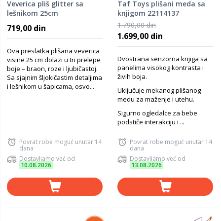
Veverica pliš glitter sa
Taf Toys plišani meda sa
lešnikom 25cm
knjigom 22114137
1.790,00 din
719,00 din
1.699,00 din
Ova preslatka plišana veverica
Dvostrana senzorna knjiga sa
visine 25 cm dolazi u tri prelepe
panelima visokog kontrasta i
boje – braon, roze i ljubičastoj.
živih boja.
Sa sjajnim šljokičastim detaljima
i lešnikom u šapicama, osvo...
Uključuje mekanog plišanog
medu za maženje i utehu.
Sigurno ogledalce za bebe
podstiče interakciju i ...
Povrat robe moguć unutar 14
Povrat robe moguć unutar 14
dana
dana
Dostavljamo već od
Dostavljamo već od
10.08.2026
13.08.2026