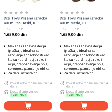
Dizi Toys Plišana igračka
Dizi Toys Plišana igračka
40Cm Pas Haski, 0+
40Cm Meda, 0+
1.679,00 din
1.679,00 din
1.659,00 din
1.659,00 din
Mekana i zabavna dečija
Mekana i zabavna dečija
igračka je idealna za
igračka je idealna za
razvijanje sposobnosti kao
razvijanje sposobnosti kao
što su koordinacija ruku i
što su koordinacija ruku i
očiju, prepoznavanje boja,
očiju, prepoznavanje boja,
spretnost, pamćenje oblika
spretnost, pamćenje oblika
Za decu uzrasta od...
Za decu uzrasta od...
Povrat robe moguć unutar 14
Povrat robe moguć unutar 14
dana
dana
Dostavljamo već od
Dostavljamo već od
17.08.2026
17.08.2026