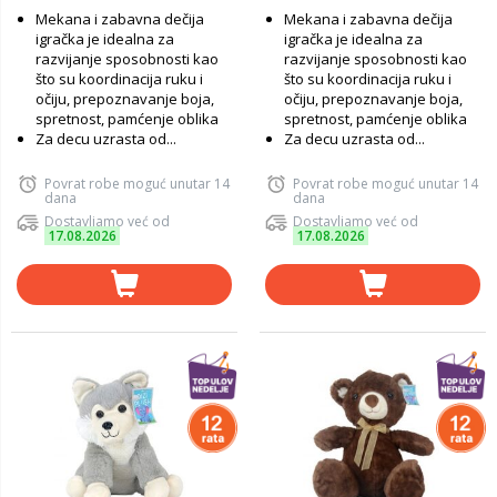
Mekana i zabavna dečija
Mekana i zabavna dečija
igračka je idealna za
igračka je idealna za
razvijanje sposobnosti kao
razvijanje sposobnosti kao
što su koordinacija ruku i
što su koordinacija ruku i
očiju, prepoznavanje boja,
očiju, prepoznavanje boja,
spretnost, pamćenje oblika
spretnost, pamćenje oblika
Za decu uzrasta od...
Za decu uzrasta od...
Povrat robe moguć unutar 14
Povrat robe moguć unutar 14
dana
dana
Dostavljamo već od
Dostavljamo već od
17.08.2026
17.08.2026