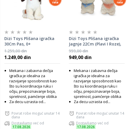
Dizi Toys Plišana igračka
Dizi Toys Plišana igračka
30Cm Pas, 0+
Jagnje 22Cm (Plavi I Roze),
0+
1.259,00 din
959,00 din
1.249,00 din
949,00 din
Mekana i zabavna dečija
Mekana i zabavna dečija
igračka je idealna za
igračka je idealna za
razvijanje sposobnosti kao
razvijanje sposobnosti kao
što su koordinacija ruku i
što su koordinacija ruku i
očiju, prepoznavanje boja,
očiju, prepoznavanje boja,
spretnost, pamćenje oblika
spretnost, pamćenje oblika
Za decu uzrasta od...
Za decu uzrasta od...
Povrat robe moguć unutar 14
Povrat robe moguć unutar 14
dana
dana
Dostavljamo već od
Dostavljamo već od
17.08.2026
17.08.2026