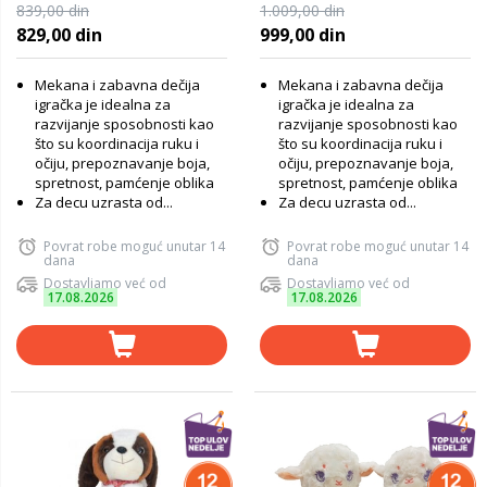
839,00 din
1.009,00 din
829,00 din
999,00 din
Mekana i zabavna dečija
Mekana i zabavna dečija
igračka je idealna za
igračka je idealna za
razvijanje sposobnosti kao
razvijanje sposobnosti kao
što su koordinacija ruku i
što su koordinacija ruku i
očiju, prepoznavanje boja,
očiju, prepoznavanje boja,
spretnost, pamćenje oblika
spretnost, pamćenje oblika
Za decu uzrasta od...
Za decu uzrasta od...
Povrat robe moguć unutar 14
Povrat robe moguć unutar 14
dana
dana
Dostavljamo već od
Dostavljamo već od
17.08.2026
17.08.2026