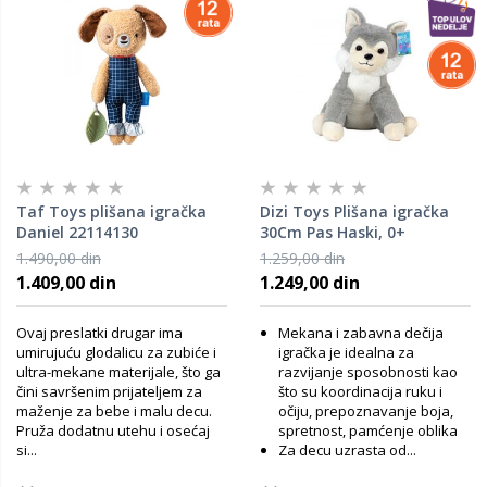
Taf Toys plišana igračka
Dizi Toys Plišana igračka
Daniel 22114130
30Cm Pas Haski, 0+
1.490,00 din
1.259,00 din
1.409,00 din
1.249,00 din
Ovaj preslatki drugar ima
Mekana i zabavna dečija
umirujuću glodalicu za zubiće i
igračka je idealna za
ultra-mekane materijale, što ga
razvijanje sposobnosti kao
čini savršenim prijateljem za
što su koordinacija ruku i
maženje za bebe i malu decu.
očiju, prepoznavanje boja,
Pruža dodatnu utehu i osećaj
spretnost, pamćenje oblika
si...
Za decu uzrasta od...