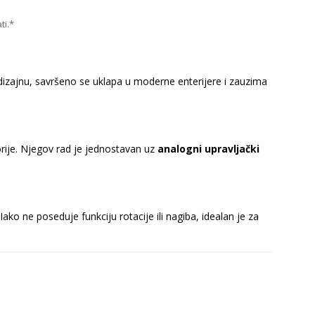
ti.*
dizajnu, savršeno se uklapa u moderne enterijere i zauzima
torije. Njegov rad je jednostavan uz
analogni upravljački
ako ne poseduje funkciju rotacije ili nagiba, idealan je za