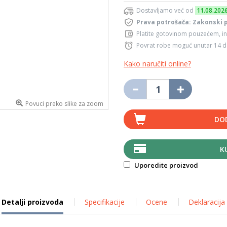
Dostavljamo već od
11.08.202
Prava potrošača: Zakonski 
Platite gotovinom pouzećem, in
Povrat robe moguć unutar 14 
Kako naručiti online?
Povuci preko slike za zoom
DO
K
Uporedite proizvod
Detalji proizvoda
Specifikacije
Ocene
Deklaracija