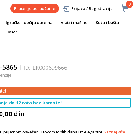
0
Praćenje porudžbine
Prijava / Registracija
Igračke i dečija oprema
Alati i mašine
Kuća i bašta
Bosch
E-5865
ID:
EK000699666
cenzije
te!
ćanje do 12 rata bez kamate!
0,00 din
te u prijatnom osveženju tokom toplih dana uz elegantni
Saznaj više