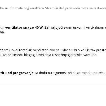
ike su informativnog karaktera. Stvarni izgled proizvoda može se razlikova
ntni
ventilator snage 40 W
. Zahvaljujući svom uskom i vertikalnom 
ha.
22 cm), ovaj toranjski ventilator lako se uklapa u bilo koji kutak pros
izbor između blagog osveženja ili snažnijeg protoka vazduha.
titu od pregrevanja
za dodatnu sigurnost pri dugotrajnoj upotrebi. I