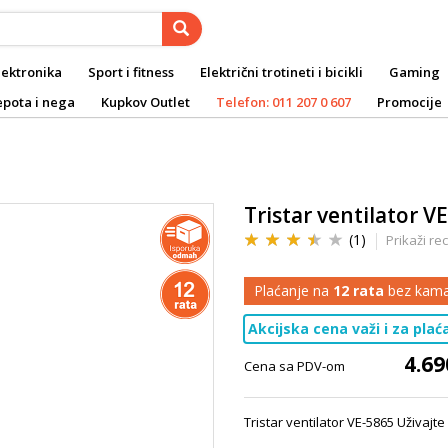
lektronika
Sport i fitness
Električni trotineti i bicikli
Gaming
epota i nega
Kupkov Outlet
Telefon: 011 207 0 607
Promocije
Tristar ventilator V
(1)
Prikaži re
Plaćanje na
12 rata
bez kama
Akcijska cena važi i za pla
4.69
Cena sa PDV-om
Tristar ventilator VE-5865 Uživaj