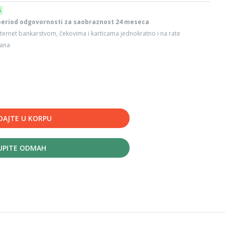
6
period odgovornosti za saobraznost 24 meseca
ternet bankarstvom, čekovima i karticama jednokratno i na rate
dana
DAJTE U KORPU
UPITE ODMAH