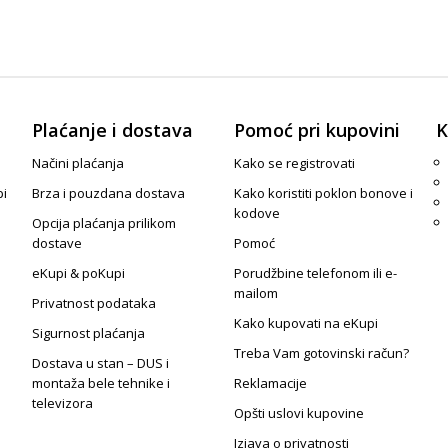
Plaćanje i dostava
Pomoć pri kupovini
K
Načini plaćanja
Kako se registrovati
pi
Brza i pouzdana dostava
Kako koristiti poklon bonove i
kodove
Opcija plaćanja prilikom
dostave
Pomoć
eKupi & poKupi
Porudžbine telefonom ili e-
mailom
Privatnost podataka
Kako kupovati na eKupi
Sigurnost plaćanja
Treba Vam gotovinski račun?
Dostava u stan – DUS i
montaža bele tehnike i
Reklamacije
televizora
Opšti uslovi kupovine
Izjava o privatnosti