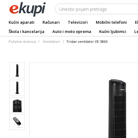
Kućni aparati
Računari
Televizori
Mobilni telefoni
E
Škola i kancelarija
Auto i moto oprema
Kućni ljubimci
L
Početna stranica
Ventilatori
Tristar ventilator VE-5865