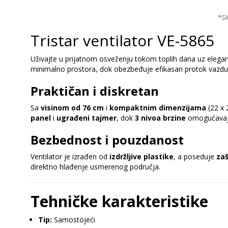
*Sl
Tristar ventilator VE-5865
Uživajte u prijatnom osveženju tokom toplih dana uz elega
minimalno prostora, dok obezbeđuje efikasan protok vazdu
Praktičan i diskretan
Sa
visinom od 76 cm
i
kompaktnim dimenzijama
(22 x 
panel
i
ugrađeni tajmer
, dok
3 nivoa brzine
omogućavaju 
Bezbednost i pouzdanost
Ventilator je izrađen od
izdržljive plastike
, a poseduje
zaš
direktno hlađenje usmerenog područja.
Tehničke karakteristike
Tip:
Samostojeći