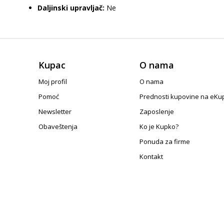
Daljinski upravljač:
Ne
Kupac
O nama
Moj profil
O nama
Pomoć
Prednosti kupovine na eKu
Newsletter
Zaposlenje
Obaveštenja
Ko je Kupko?
Ponuda za firme
Kontakt