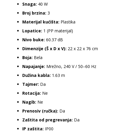
Snaga:
40 W
Broj brzina:
3
Materijal kućišta:
Plastika
Lopatice:
1 (PP materijal)
Nivo buke:
60.37 dB
Dimenzije (Š x D x V):
22 x 22 x 76 cm
Boja:
Bela
Napajanje:
Mrežno, 240 V / 50–60 Hz
Dužina kabla:
1.63 m
Tajmer:
Da
Rotacija:
Ne
Nagib:
Ne
Prenosiv (ručka):
Da
Zaštita od pregrevanja:
Da
IP zaštita:
IP00