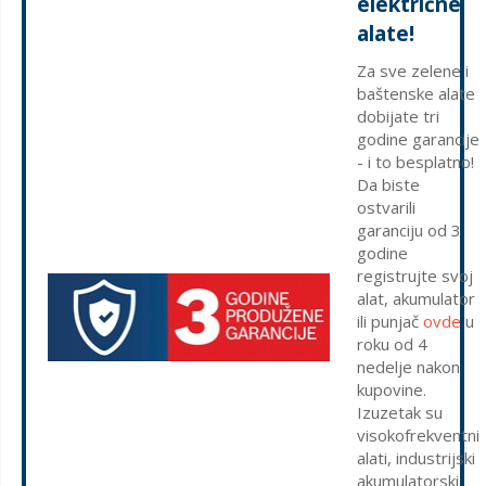
električne
alate!
Za sve zelene i
baštenske alate
dobijate tri
godine garancije
- i to besplatno!
Da biste
ostvarili
garanciju od 3
godine
registrujte svoj
alat, akumulator
ili punjač
ovde
u
roku od 4
nedelje nakon
kupovine.
Izuzetak su
visokofrekventni
alati, industrijski
akumulatorski