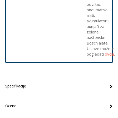
odvrtači,
pneumatski
alati,
akumulatori i
punjači za
zelene i
baštenske
Bosch alate.
Uslove možete
pogledati
ovde
.
Specifikacije
Ocene