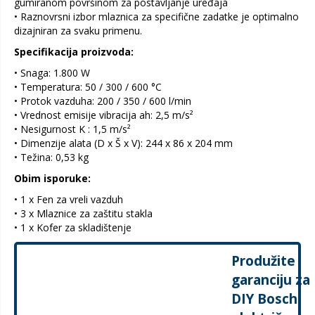
gumiranom površinom za postavljanje uređaja
• Raznovrsni izbor mlaznica za specifične zadatke je optimalno
dizajniran za svaku primenu.
Specifikacija proizvoda:
• Snaga: 1.800 W
• Temperatura: 50 / 300 / 600 °C
• Protok vazduha: 200 / 350 / 600 l/min
• Vrednost emisije vibracija ah: 2,5 m/s²
• Nesigurnost K : 1,5 m/s²
• Dimenzije alata (D x Š x V): 244 x 86 x 204 mm
• Težina: 0,53 kg
Obim isporuke:
• 1 x Fen za vreli vazduh
• 3 x Mlaznice za zaštitu stakla
• 1 x Kofer za skladištenje
Produžite
garanciju za
DIY Bosch