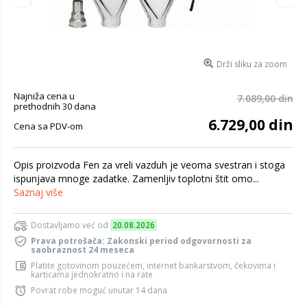
Drži sliku za zoom
Najniža cena u
7.089,00 din
prethodnih 30 dana
6.729,00 din
Cena sa PDV-om
Opis proizvoda Fen za vreli vazduh je veoma svestran i stoga
ispunjava mnoge zadatke. Zamenljiv toplotni štit omo...
Saznaj više
Dostavljamo već od
20.08.2026
Prava potrošača: Zakonski period odgovornosti za
saobraznost 24 meseca
Platite gotovinom pouzećem, internet bankarstvom, čekovima i
karticama jednokratno i na rate
Povrat robe moguć unutar 14 dana