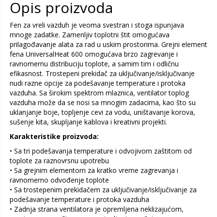
Opis proizvoda
Fen za vreli vazduh je veoma svestran i stoga ispunjava
mnoge zadatke. Zamenljiv toplotni štit omogućava
prilagođavanje alata za rad u uskim prostorima. Grejni element
fena UniversalHeat 600 omogućava brzo zagrevanje i
ravnomernu distribuciju toplote, a samim tim i odličnu
efikasnost. Trostepeni prekidač za uključivanje/isključivanje
nudi razne opcije za podešavanje temperature i protoka
vazduha. Sa širokim spektrom mlaznica, ventilator toplog
vazduha može da se nosi sa mnogim zadacima, kao što su
uklanjanje boje, topljenje cevi za vodu, uništavanje korova,
sušenje kita, skupljanje kablova i kreativni projekti.
Karakteristike proizvoda:
• Sa tri podešavanja temperature i odvojivom zaštitom od
toplote za raznovrsnu upotrebu
• Sa grejnim elementom za kratko vreme zagrevanja i
ravnomerno odvođenje toplote
• Sa trostepenim prekidačem za uključivanje/isključivanje za
podešavanje temperature i protoka vazduha
• Zadnja strana ventilatora je opremljena neklizajućom,