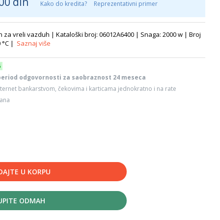
00 din
Kako do kredita?
Reprezentativni primer
za vreli vazduh | Kataloški broj: 06012A6400 | Snaga: 2000 w | Broj
0 °C |
Saznaj više
6
period odgovornosti za saobraznost 24 meseca
ternet bankarstvom, čekovima i karticama jednokratno i na rate
dana
DAJTE U KORPU
UPITE ODMAH