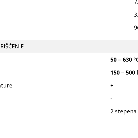
7
3
9
RIŠĆENJE
50 – 630
°
150 – 500
ature
+
-
2 stepena