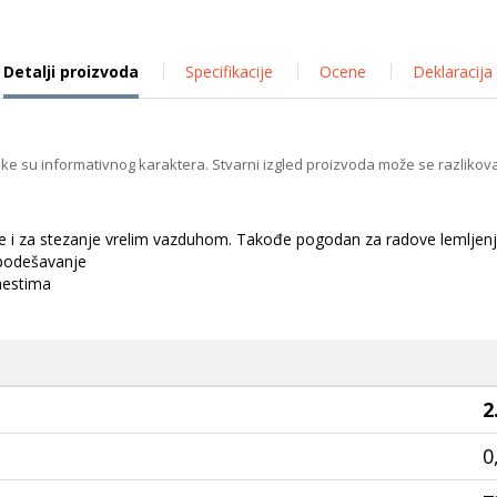
Detalji proizvoda
Specifikacije
Ocene
Deklaracija
ike su informativnog karaktera. Stvarni izgled proizvoda može se razlikova
nje i za stezanje vrelim vazduhom. Takođe pogodan za radove lemljenja,
 podešavanje
 mestima
2
0