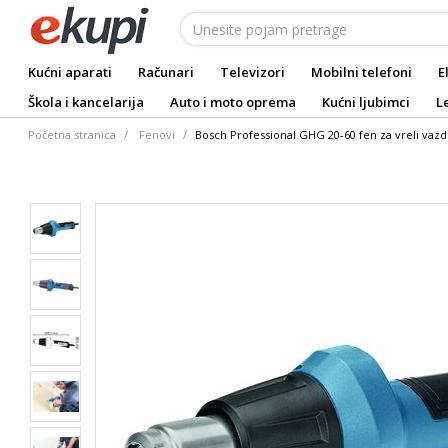
Kućni aparati
Računari
Televizori
Mobilni telefoni
E
Škola i kancelarija
Auto i moto oprema
Kućni ljubimci
L
Početna stranica
Fenovi
Bosch Professional GHG 20-60 fen za vreli vaz