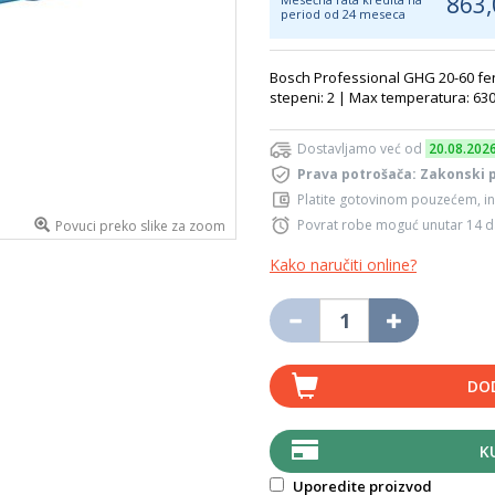
863,
period od 24 meseca
Bosch Professional GHG 20-60 fen 
stepeni: 2 | Max temperatura: 63
Dostavljamo već od
20.08.202
Prava potrošača: Zakonski 
Platite gotovinom pouzećem, in
Povrat robe moguć unutar 14 
Povuci preko slike za zoom
Kako naručiti online?
DO
K
Uporedite proizvod