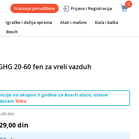
0
Praćenje porudžbine
Prijava / Registracija
Igračke i dečija oprema
Alati i mašine
Kuća i bašta
Bosch
GHG 20-60 fen za vreli vazduh
cije na ukupno 3 godine za Bosch alate, uslove
ledećem
linku
,00 din
29,00 din