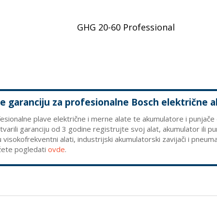
GHG 20-60 Professional
e garanciju za profesionalne Bosch električne a
esionalne plave električne i merne alate te akumulatore i punjače d
varili garanciju od 3 godine registrujte svoj alat, akumulator ili p
u visokofrekventni alati, industrijski akumulatorski zavijači i pneu
ete pogledati
ovde
.