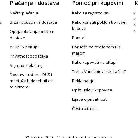
Plaćanje i dostava
Pomoć pri kupovini
K
Načini plaćanja
Kako se registrovati
pi
Brza i pouzdana dostava
Kako koristiti poklon bonove i
kodove
Opcija plaćanja prilikom
dostave
Pomoć
eKupi & poKupi
Porudžbine telefonom ili e-
mailom
Privatnost podataka
Kako kupovati na eKupi
Sigurnost plaćanja
Treba Vam gotovinski račun?
Dostava u stan – DUS i
montaža bele tehnike i
Reklamacije
televizora
Opšti uslovi kupovine
Izjava o privatnosti
Česta pitanja
© eKupi
2026. Vaša internet prodavnica