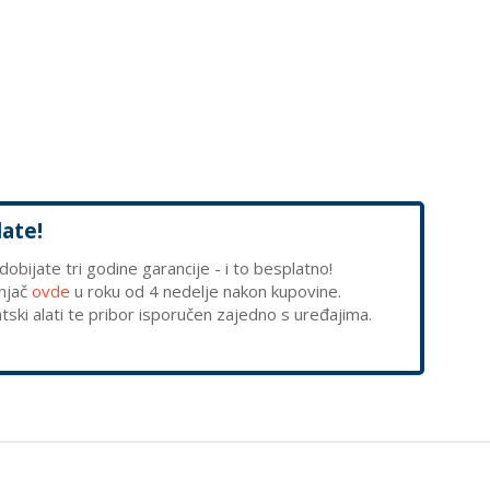
late!
obijate tri godine garancije - i to besplatno!
unjač
ovde
u roku od 4 nedelje nakon kupovine.
matski alati te pribor isporučen zajedno s uređajima.