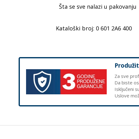
Šta se sve nalazi u pakovanju
Kataloški broj:
0 601 2A6 400
Produžit
Za sve prof
Da biste ost
Isključeni s
Uslove mož