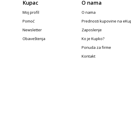
Kupac
O nama
Moj profil
O nama
Pomoć
Prednosti kupovine na eKu
Newsletter
Zaposlenje
Obaveštenja
Ko je Kupko?
Ponuda za firme
Kontakt