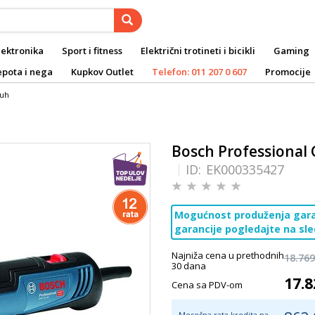
lektronika
Sport i fitness
Električni trotineti i bicikli
Gaming
epota i nega
Kupkov Outlet
Telefon: 011 207 0 607
Promocije
duh
Bosch Professional 
ID:
EK000335427
Mogućnost produženja garan
garancije pogledajte na s
Najniža cena u prethodnih
18.769
30 dana
17.8
Cena sa PDV-om
Mesečna rata kredita na