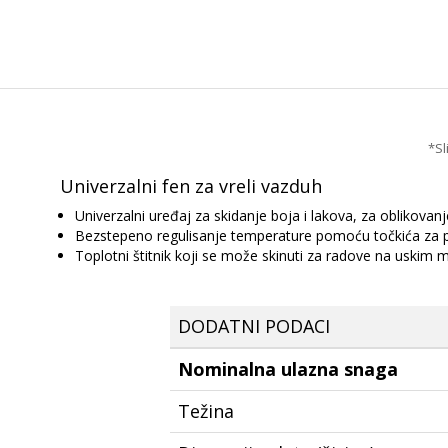
*Sl
Univerzalni fen za vreli vazduh
Univerzalni uređaj za skidanje boja i lakova, za oblikova
Bezstepeno regulisanje temperature pomoću točkića za
Toplotni štitnik koji se može skinuti za radove na uskim
DODATNI PODACI
Nominalna ulazna snaga
Težina