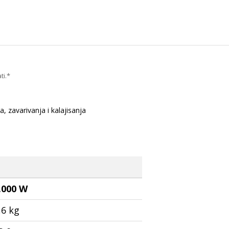
ti.*
 zavarivanja i kalajisanja
.000
W
,6 kg