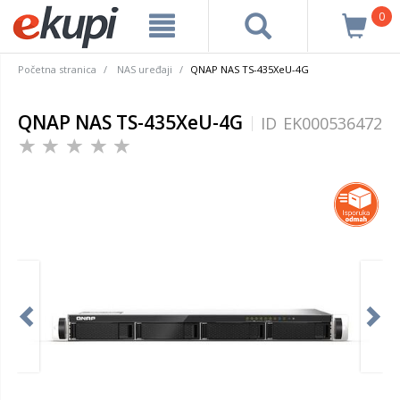
0
Početna stranica
NAS uređaji
QNAP NAS TS-435XeU-4G
QNAP NAS TS-435XeU-4G
ID
EK000536472