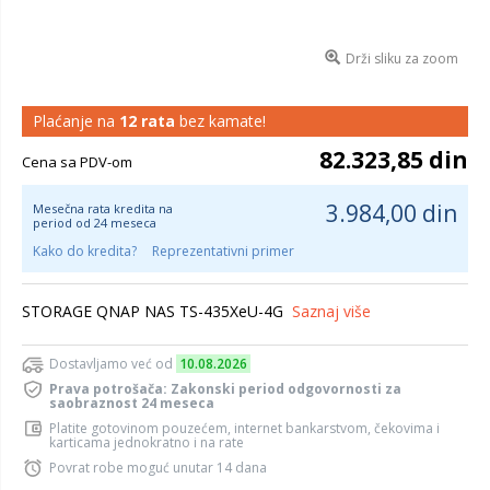
Drži sliku za zoom
Plaćanje na
12 rata
bez kamate!
82.323,85 din
Cena sa PDV-om
3.984,00 din
Mesečna rata kredita na
period od 24 meseca
Kako do kredita?
Reprezentativni primer
STORAGE QNAP NAS TS-435XeU-4G
Saznaj više
Dostavljamo već od
10.08.2026
Prava potrošača: Zakonski period odgovornosti za
saobraznost 24 meseca
Platite gotovinom pouzećem, internet bankarstvom, čekovima i
karticama jednokratno i na rate
Povrat robe moguć unutar 14 dana