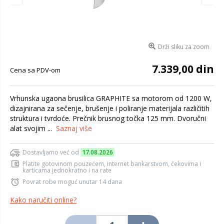
Drži sliku za zoom
7.339,00 din
Cena sa PDV-om
Vrhunska ugaona brusilica GRAPHITE sa motorom od 1200 W,
dizajnirana za sečenje, brušenje i poliranje materijala različitih
struktura i tvrdoće. Prečnik brusnog točka 125 mm. Dvoručni
alat svojim ...
Saznaj više
Dostavljamo već od
17.08.2026
Platite gotovinom pouzećem, internet bankarstvom, čekovima i
karticama jednokratno i na rate
Povrat robe moguć unutar 14 dana
Kako naručiti online?