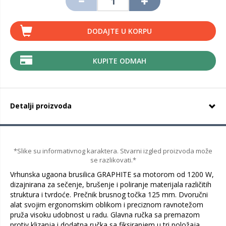
DODAJTE U KORPU
KUPITE ODMAH
Detalji proizvoda
*Slike su informativnog karaktera. Stvarni izgled proizvoda može
se razlikovati.*
Vrhunska ugaona brusilica GRAPHITE sa motorom od 1200 W,
dizajnirana za sečenje, brušenje i poliranje materijala različitih
struktura i tvrdoće. Prečnik brusnog točka 125 mm. Dvoručni
alat svojim ergonomskim oblikom i preciznom ravnotežom
pruža visoku udobnost u radu. Glavna ručka sa premazom
protiv klizanja i dodatna ručka sa fiksiranjem u tri položaja