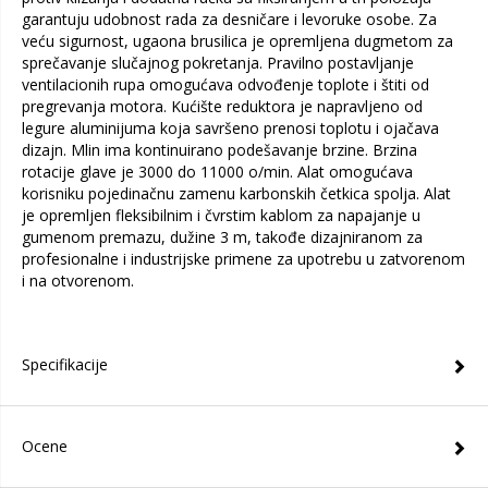
garantuju udobnost rada za desničare i levoruke osobe. Za
veću sigurnost, ugaona brusilica je opremljena dugmetom za
sprečavanje slučajnog pokretanja. Pravilno postavljanje
ventilacionih rupa omogućava odvođenje toplote i štiti od
pregrevanja motora. Kućište reduktora je napravljeno od
legure aluminijuma koja savršeno prenosi toplotu i ojačava
dizajn. Mlin ima kontinuirano podešavanje brzine. Brzina
rotacije glave je 3000 do 11000 o/min. Alat omogućava
korisniku pojedinačnu zamenu karbonskih četkica spolja. Alat
je opremljen fleksibilnim i čvrstim kablom za napajanje u
gumenom premazu, dužine 3 m, takođe dizajniranom za
profesionalne i industrijske primene za upotrebu u zatvorenom
i na otvorenom.
Specifikacije
Ocene