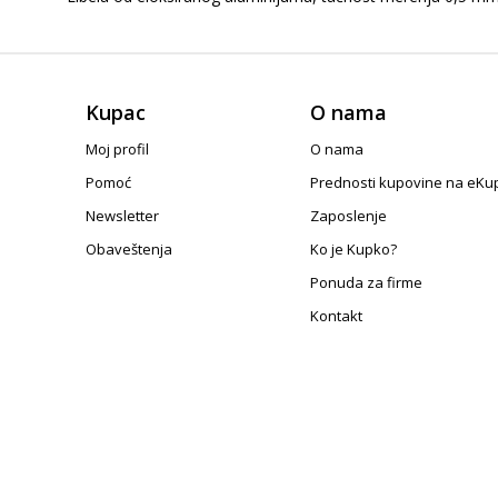
Kupac
O nama
Moj profil
O nama
Pomoć
Prednosti kupovine na eKu
Newsletter
Zaposlenje
Obaveštenja
Ko je Kupko?
Ponuda za firme
Kontakt