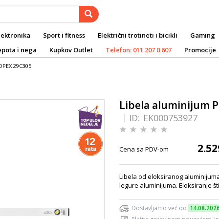
lektronika
Sport i fitness
Električni trotineti i bicikli
Gaming
epota i nega
Kupkov Outlet
Telefon: 011 207 0 607
Promocije
TOPEX 29C305
Libela aluminijum P
ID:
EK000753927
2.52
Cena sa PDV-om
Libela od eloksiranog aluminijuma
legure aluminijuma. Eloksiranje št
Dostavljamo već od
14.08.202