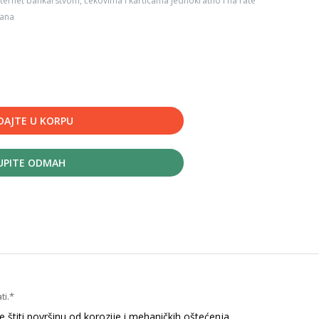
ternet bankarstvom, čekovima i karticama jednokratno i na rate
dana
DAJTE U KORPU
UPITE ODMAH
ti.*
štiti površinu od korozije i mehaničkih oštećenja.