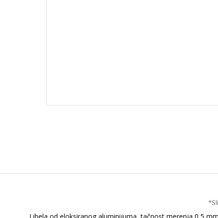
*Sl
Libela od eloksiranog aluminijuma, tačnost merenja 0,5 mm/m.