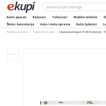
Kućni aparati
Računari
Televizori
Mobilni telefoni
E
Škola i kancelarija
Auto i moto oprema
Kućni ljubimci
L
Početna stranica
Ostali merni alati
Libela aluminijum Profi (3 otvora) - 