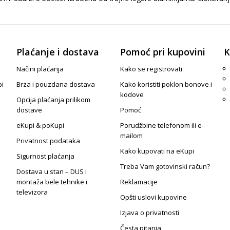
Plaćanje i dostava
Pomoć pri kupovini
K
Načini plaćanja
Kako se registrovati
pi
Brza i pouzdana dostava
Kako koristiti poklon bonove i
kodove
Opcija plaćanja prilikom
dostave
Pomoć
eKupi & poKupi
Porudžbine telefonom ili e-
mailom
Privatnost podataka
Kako kupovati na eKupi
Sigurnost plaćanja
Treba Vam gotovinski račun?
Dostava u stan – DUS i
montaža bele tehnike i
Reklamacije
televizora
Opšti uslovi kupovine
Izjava o privatnosti
Česta pitanja