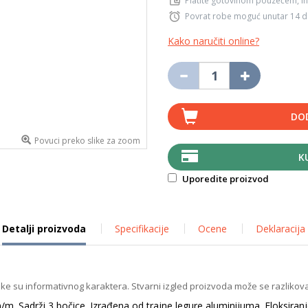
Platite gotovinom pouzećem, in
Povrat robe moguć unutar 14 
Kako naručiti online?
DO
Povuci preko slike za zoom
K
Uporedite proizvod
Detalji proizvoda
Specifikacije
Ocene
Deklaracija
ike su informativnog karaktera. Stvarni izgled proizvoda može se razlikova
 Sadrži 3 bočice. Izrađena od trajne legure aluminijuma. Eloksiranje 