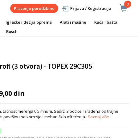
0
Praćenje porudžbine
Prijava / Registracija
Igračke i dečija oprema
Alati i mašine
Kuća i bašta
Bosch
rofi (3 otvora) - TOPEX 29C305
9,00 din
, tačnost merenja 0,5 mm/m. Sadrži 3 bočice. Izrađena od trajne
iti površinu od korozije i mehaničkih oštećenja.
Saznaj više
6