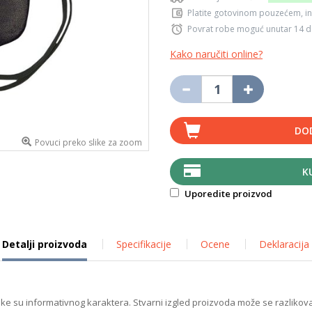
Platite gotovinom pouzećem, in
Povrat robe moguć unutar 14 
Kako naručiti online?
DO
Povuci preko slike za zoom
K
Uporedite proizvod
Detalji proizvoda
Specifikacije
Ocene
Deklaracija
ike su informativnog karaktera. Stvarni izgled proizvoda može se razlikova