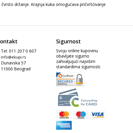
čvrsto držanje. Krajnja kuka omogućava pričvršćivanje
ontakt
Sigurnost
Svoju online kupovinu
Tel: 011 207 0 607
obavljate sigurno
info@ekupi.rs
zahvaljujući najvišim
Dunavska 57
standardima sigurnosti.
11000 Beograd