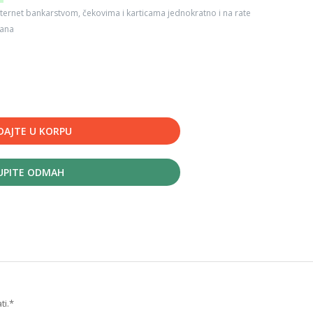
ternet bankarstvom, čekovima i karticama jednokratno i na rate
dana
DAJTE U KORPU
UPITE ODMAH
ti.*