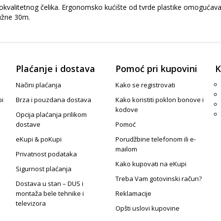
valitetnog čelika. Ergonomsko kućište od tvrde plastike omogućava 
dužne 30m.
Plaćanje i dostava
Pomoć pri kupovini
K
Načini plaćanja
Kako se registrovati
pi
Brza i pouzdana dostava
Kako koristiti poklon bonove i
kodove
Opcija plaćanja prilikom
dostave
Pomoć
eKupi & poKupi
Porudžbine telefonom ili e-
mailom
Privatnost podataka
Kako kupovati na eKupi
Sigurnost plaćanja
Treba Vam gotovinski račun?
Dostava u stan – DUS i
montaža bele tehnike i
Reklamacije
televizora
Opšti uslovi kupovine