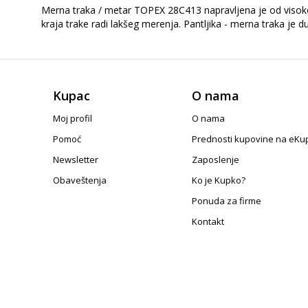
Merna traka / metar TOPEX 28C413 napravljena je od visokok
kraja trake radi lakšeg merenja. Pantljika - merna traka je 
Kupac
O nama
Moj profil
O nama
Pomoć
Prednosti kupovine na eKu
Newsletter
Zaposlenje
Obaveštenja
Ko je Kupko?
Ponuda za firme
Kontakt