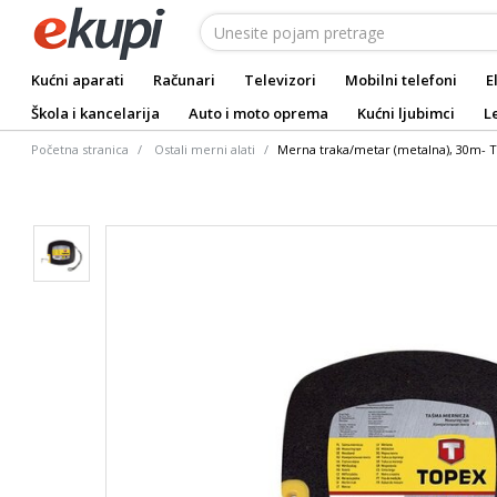
Kućni aparati
Računari
Televizori
Mobilni telefoni
E
Škola i kancelarija
Auto i moto oprema
Kućni ljubimci
L
Početna stranica
Ostali merni alati
Merna traka/metar (metalna), 30m- 