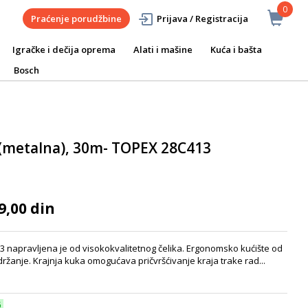
0
Praćenje porudžbine
Prijava / Registracija
Igračke i dečija oprema
Alati i mašine
Kuća i bašta
Bosch
(metalna), 30m- TOPEX 28C413
9,00 din
 napravljena je od visokokvalitetnog čelika. Ergonomsko kućište od
ržanje. Krajnja kuka omogućava pričvršćivanje kraja trake rad...
6