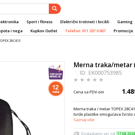
lektronika
Sport i fitness
Električni trotineti i bicikli
Gaming
epota i nega
Kupkov Outlet
Telefon: 011 207 0 607
Promocije
TOPEX 28C413
Merna traka/metar 
ID:
EK000753985
1.48
Cena sa PDV-om
Merna traka / metar TOPEX 28C413
tvrde plastike omogućava čvrsto d
Saznaj više
Dostavljamo već od
17.08.202