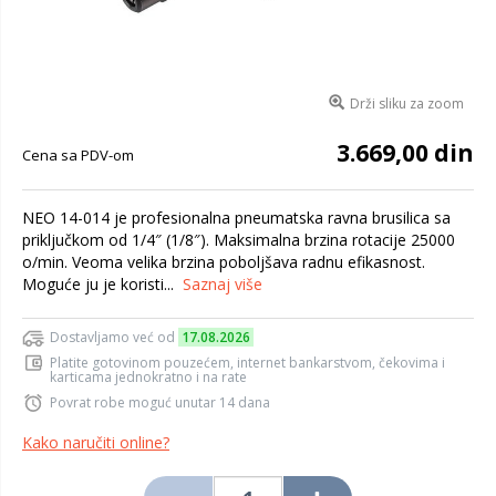
Drži sliku za zoom
3.669,00 din
Cena sa PDV-om
NEO 14-014 je profesionalna pneumatska ravna brusilica sa
priključkom od 1/4″ (1/8″). Maksimalna brzina rotacije 25000
o/min. Veoma velika brzina poboljšava radnu efikasnost.
Moguće ju je koristi...
Saznaj više
Dostavljamo već od
17.08.2026
Platite gotovinom pouzećem, internet bankarstvom, čekovima i
karticama jednokratno i na rate
Povrat robe moguć unutar 14 dana
Kako naručiti online?