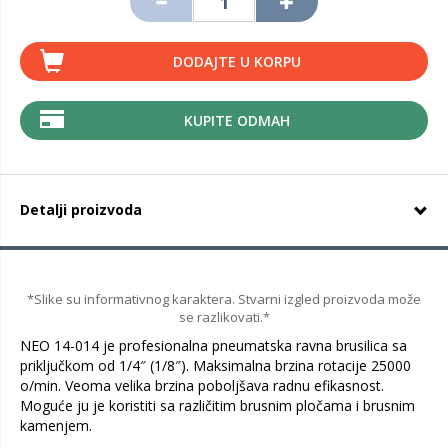
DODAJTE U KORPU
KUPITE ODMAH
Detalji proizvoda
*Slike su informativnog karaktera. Stvarni izgled proizvoda može
se razlikovati.*
NEO 14-014 je profesionalna pneumatska ravna brusilica sa
priključkom od 1/4″ (1/8″). Maksimalna brzina rotacije 25000
o/min. Veoma velika brzina poboljšava radnu efikasnost.
Moguće ju je koristiti sa različitim brusnim pločama i brusnim
kamenjem.