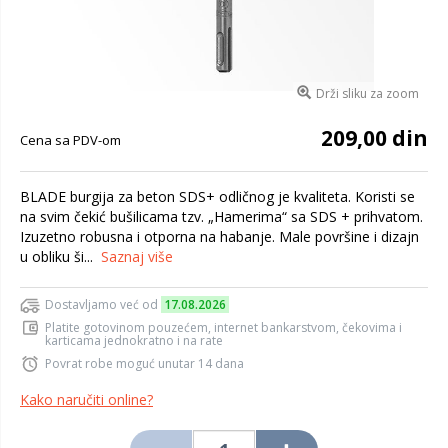
Drži sliku za zoom
209,00 din
Cena sa PDV-om
BLADE burgija za beton SDS+ odličnog je kvaliteta. Koristi se
na svim čekić bušilicama tzv. „Hamerima“ sa SDS + prihvatom.
Izuzetno robusna i otporna na habanje. Male površine i dizajn
u obliku ši...
Saznaj više
Dostavljamo već od
17.08.2026
Platite gotovinom pouzećem, internet bankarstvom, čekovima i
karticama jednokratno i na rate
Povrat robe moguć unutar 14 dana
Kako naručiti online?