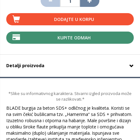
DODAJTE U KORPU
KUPITE ODMAH
Detalji proizvoda
*Slike su informativnog karaktera. Stvarni izgled proizvoda može
se razlikovati.*
BLADE burgija za beton SDS+ odličnog je kvaliteta. Koristi se
na svim čekić bušilicama tzv. „Hamerima“ sa SDS + prihvatom.
Izuzetno robusna i otporna na habanje. Male površine i dizajn
u obliku široke flaute prikuplja manje toplote i omogućava
maksimalno (duplo) uklanjanje materijala. Ispunjava sve
standarde (zahteve) instituta za građevinsko inženjerstvo.