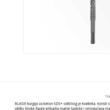
*Sl
BLADE burgija za beton SDS+ odličnog je kvaliteta. Koristi 
obliku široke flaute prikuplja manje toplote i omogućava mak