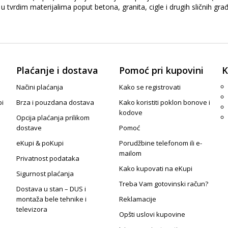
 u tvrdim materijalima poput betona, granita, cigle i drugih sličnih gr
Plaćanje i dostava
Pomoć pri kupovini
K
Načini plaćanja
Kako se registrovati
pi
Brza i pouzdana dostava
Kako koristiti poklon bonove i
kodove
Opcija plaćanja prilikom
dostave
Pomoć
eKupi & poKupi
Porudžbine telefonom ili e-
mailom
Privatnost podataka
Kako kupovati na eKupi
Sigurnost plaćanja
Treba Vam gotovinski račun?
Dostava u stan – DUS i
montaža bele tehnike i
Reklamacije
televizora
Opšti uslovi kupovine