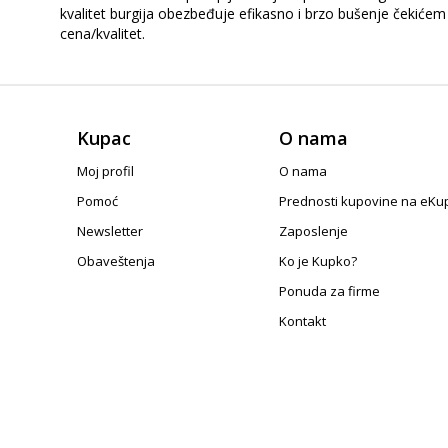
kvalitet burgija obezbeđuje efikasno i brzo bušenje čekićem
cena/kvalitet.
Kupac
O nama
Moj profil
O nama
Pomoć
Prednosti kupovine na eKu
Newsletter
Zaposlenje
Obaveštenja
Ko je Kupko?
Ponuda za firme
Kontakt