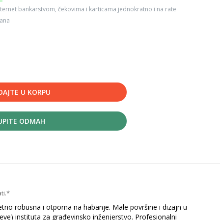
ternet bankarstvom, čekovima i karticama jednokratno i na rate
dana
DAJTE U KORPU
UPITE ODMAH
ti.*
etno robusna i otporna na habanje. Male površine i dizajn u
ve) instituta za građevinsko inženjerstvo. Profesionalni