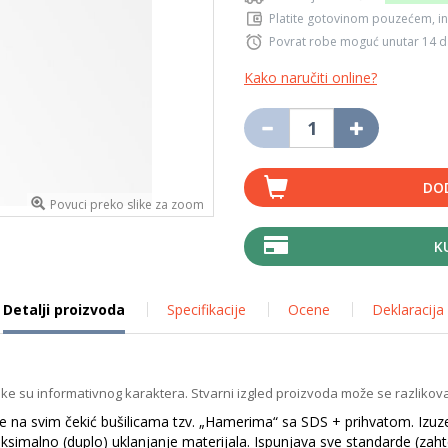
Platite gotovinom pouzećem, in
Povrat robe moguć unutar 14 
Kako naručiti online?
DO
Povuci preko slike za zoom
K
Detalji proizvoda
Specifikacije
Ocene
Deklaracija
ike su informativnog karaktera. Stvarni izgled proizvoda može se razlikova
se na svim čekić bušilicama tzv. „Hamerima“ sa SDS + prihvatom. Izuz
simalno (duplo) uklanjanje materijala. Ispunjava sve standarde (zahte