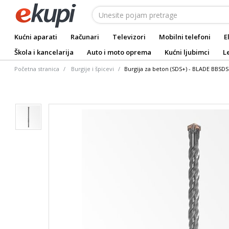
Kućni aparati
Računari
Televizori
Mobilni telefoni
E
Škola i kancelarija
Auto i moto oprema
Kućni ljubimci
L
Početna stranica
Burgije i špicevi
Burgija za beton (SDS+) - BLADE BBSD