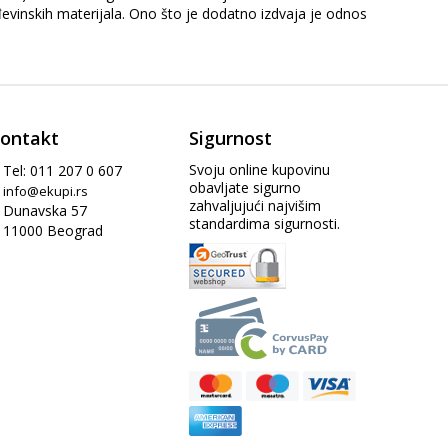
ađevinskih materijala. Ono što je dodatno izdvaja je odnos
ontakt
Sigurnost
Svoju online kupovinu
Tel: 011 207 0 607
obavljate sigurno
info@ekupi.rs
zahvaljujući najvišim
Dunavska 57
standardima sigurnosti.
11000 Beograd