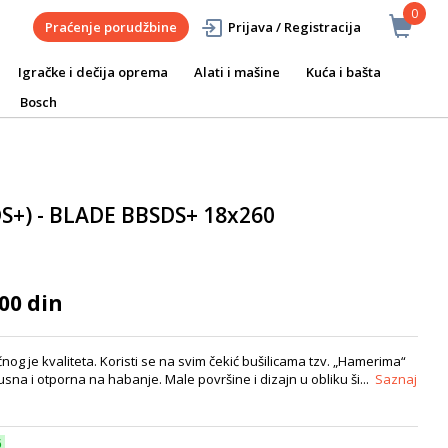
0
Praćenje porudžbine
Prijava / Registracija
Igračke i dečija oprema
Alati i mašine
Kuća i bašta
Bosch
DS+) - BLADE BBSDS+ 18x260
00 din
og je kvaliteta. Koristi se na svim čekić bušilicama tzv. „Hamerima“
sna i otporna na habanje. Male površine i dizajn u obliku ši...
Saznaj
6