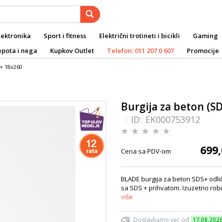
lektronika
Sport i fitness
Električni trotineti i bicikli
Gaming
epota i nega
Kupkov Outlet
Telefon: 011 207 0 607
Promocije
S+ 18x260
Burgija za beton (S
ID:
EK000753912
699,
Cena sa PDV-om
BLADE burgija za beton SDS+ odličn
sa SDS + prihvatom. Izuzetno robu
više
Dostavljamo već od
17.08.202