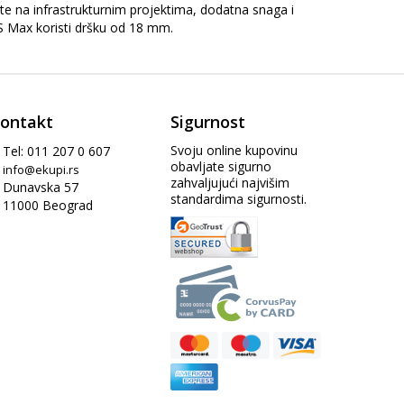
dite na infrastrukturnim projektima, dodatna snaga i
S Max koristi dršku od 18 mm.
ontakt
Sigurnost
Svoju online kupovinu
Tel: 011 207 0 607
obavljate sigurno
info@ekupi.rs
zahvaljujući najvišim
Dunavska 57
standardima sigurnosti.
11000 Beograd