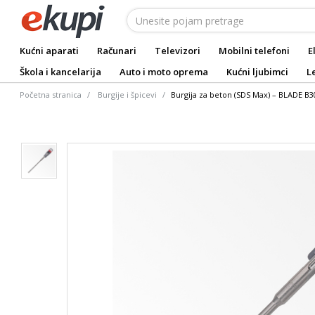
Kućni aparati
Računari
Televizori
Mobilni telefoni
E
Škola i kancelarija
Auto i moto oprema
Kućni ljubimci
L
Početna stranica
Burgije i špicevi
Burgija za beton (SDS Max) – BLADE B3