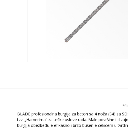
*Sl
BLADE profesionalna burgija za beton sa 4 noža (S4) sa SDS 
tzv. „Hamerima“ za teške uslove rada. Male površine i dizajn
burgija obezbeđuje efikasno i brzo bušenje čekićem u tvrdim 