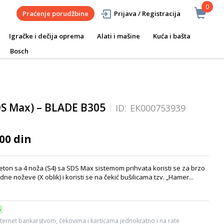
0
Praćenje porudžbine
Prijava / Registracija
Igračke i dečija oprema
Alati i mašine
Kuća i bašta
Bosch
DS Max) – BLADE B305
ID:
EK000753939
00 din
eton sa 4 noža (S4) sa SDS Max sistemom prihvata koristi se za brzo
 noževe (X oblik) i koristi se na čekić bušilicama tzv. „Hamer...
6
ternet bankarstvom, čekovima i karticama jednokratno i na rate