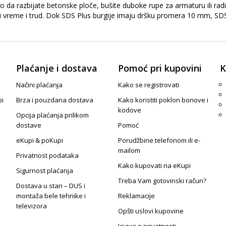
ilo da razbijate betonske ploče, bušite duboke rupe za armaturu ili ra
ti vreme i trud. Dok SDS Plus burgije imaju dršku promera 10 mm, SD
Plaćanje i dostava
Pomoć pri kupovini
K
Načini plaćanja
Kako se registrovati
pi
Brza i pouzdana dostava
Kako koristiti poklon bonove i
kodove
Opcija plaćanja prilikom
dostave
Pomoć
eKupi & poKupi
Porudžbine telefonom ili e-
mailom
Privatnost podataka
Kako kupovati na eKupi
Sigurnost plaćanja
Treba Vam gotovinski račun?
Dostava u stan – DUS i
montaža bele tehnike i
Reklamacije
televizora
Opšti uslovi kupovine