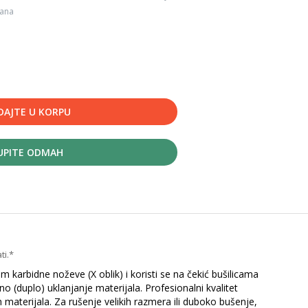
dana
DAJTE U KORPU
UPITE ODMAH
ti.*
arbidne noževe (X oblik) i koristi se na čekić bušilicama
 (duplo) uklanjanje materijala. Profesionalni kvalitet
h materijala. Za rušenje velikih razmera ili duboko bušenje,