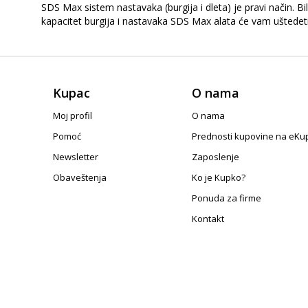
SDS Max sistem nastavaka (burgija i dleta) je pravi način. B
kapacitet burgija i nastavaka SDS Max alata će vam uštede
Kupac
O nama
Moj profil
O nama
Pomoć
Prednosti kupovine na eKu
Newsletter
Zaposlenje
Obaveštenja
Ko je Kupko?
Ponuda za firme
Kontakt