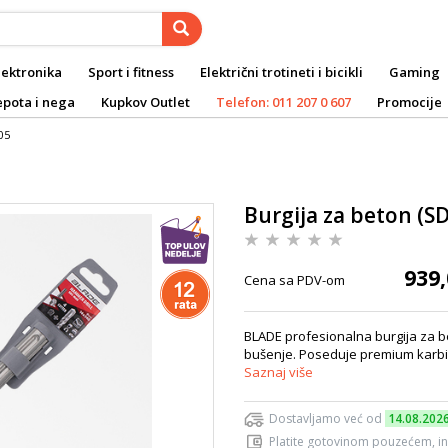
lektronika
Sport i fitness
Električni trotineti i bicikli
Gaming
epota i nega
Kupkov Outlet
Telefon: 011 207 0 607
Promocije
05
Burgija za beton (S
939,
Cena sa PDV-om
BLADE profesionalna burgija za b
bušenje. Poseduje premium karbidne
Saznaj više
Dostavljamo već od
14.08.202
Platite gotovinom pouzećem, in