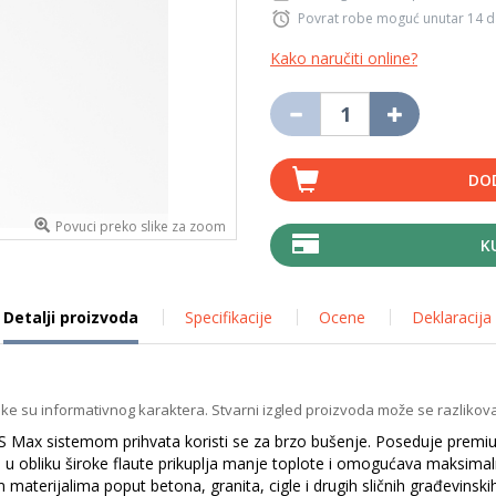
Povrat robe moguć unutar 14 
Kako naručiti online?
DO
Povuci preko slike za zoom
K
Detalji proizvoda
Specifikacije
Ocene
Deklaracija
ike su informativnog karaktera. Stvarni izgled proizvoda može se razlikova
Max sistemom prihvata koristi se za brzo bušenje. Poseduje premium k
 u obliku široke flaute prikuplja manje toplote i omogućava maksimalno
materijalima poput betona, granita, cigle i drugih sličnih građevinski