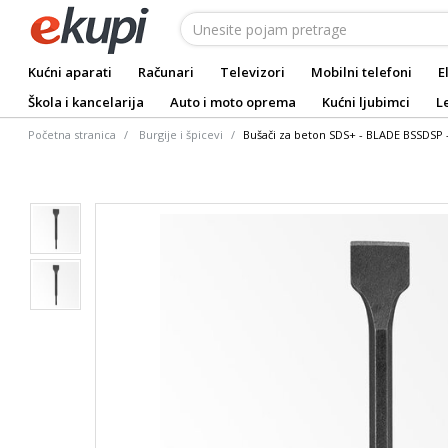
Kućni aparati
Računari
Televizori
Mobilni telefoni
E
Škola i kancelarija
Auto i moto oprema
Kućni ljubimci
L
Početna stranica
Burgije i špicevi
Bušači za beton SDS+ - BLADE BSSDSP 