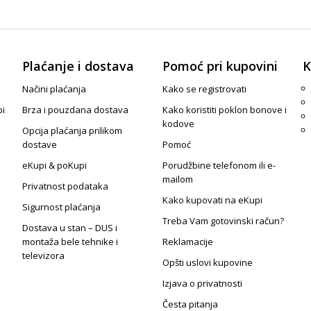
Plaćanje i dostava
Pomoć pri kupovini
K
Načini plaćanja
Kako se registrovati
pi
Brza i pouzdana dostava
Kako koristiti poklon bonove i
kodove
Opcija plaćanja prilikom
dostave
Pomoć
eKupi & poKupi
Porudžbine telefonom ili e-
mailom
Privatnost podataka
Kako kupovati na eKupi
Sigurnost plaćanja
Treba Vam gotovinski račun?
Dostava u stan – DUS i
montaža bele tehnike i
Reklamacije
televizora
Opšti uslovi kupovine
Izjava o privatnosti
Česta pitanja