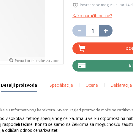
Povrat robe moguć unutar 14 
Kako naručiti online?
DO
Povuci preko slike za zoom
K
Detalji proizvoda
Specifikacije
Ocene
Deklaracija
ike su informativnog karaktera. Stvarni izgled proizvoda može se razlikova
d visokokvalitetnog specijalnog čelika. Imaju veliku otpornost na ha
noj raspodeli težine. Koristi se samo na čekićima sa mogućnošću zaustavl
ja odličan odnos cena/kvalitet.