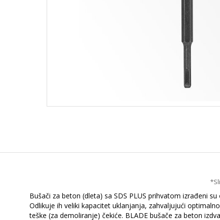
*Sl
Bušači za beton (dleta) sa SDS PLUS prihvatom izrađeni su o
Odlikuje ih veliki kapacitet uklanjanja, zahvaljujući optimal
teške (za demoliranje) čekiće. BLADE bušače za beton izdva