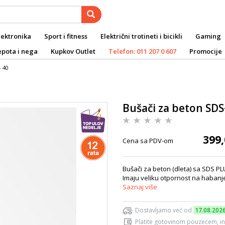
lektronika
Sport i fitness
Električni trotineti i bicikli
Gaming
epota i nega
Kupkov Outlet
Telefon: 011 207 0 607
Promocije
- 40
Bušači za beton SDS
399,
Cena sa PDV-om
Bušači za beton (dleta) sa SDS PL
Imaju veliku otpornost na habanje
Saznaj više
Dostavljamo već od
17.08.202
Platite gotovinom pouzećem, in