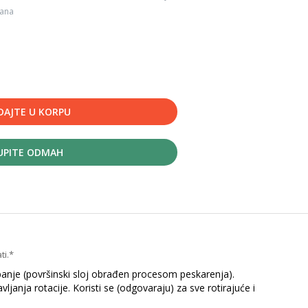
dana
DAJTE U KORPU
UPITE ODMAH
ti.*
banje (površinski sloj obrađen procesom peskarenja).
janja rotacije. Koristi se (odgovaraju) za sve rotirajuće i