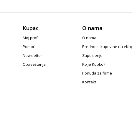
Kupac
O nama
Moj profil
O nama
Pomoć
Prednosti kupovine na eKu
Newsletter
Zaposlenje
Obaveštenja
Ko je Kupko?
Ponuda za firme
Kontakt