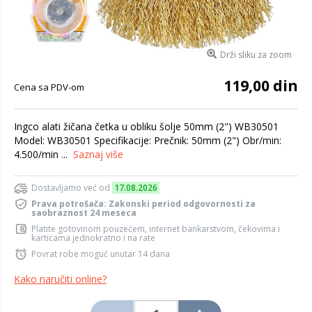
Drži sliku za zoom
119,00 din
Cena sa PDV-om
Ingco alati žičana četka u obliku šolje 50mm (2") WB30501
Model: WB30501 Specifikacije: Prečnik: 50mm (2") Obr/min:
4.500/min ...
Saznaj više
Dostavljamo već od
17.08.2026
Prava potrošača: Zakonski period odgovornosti za
saobraznost 24 meseca
Platite gotovinom pouzećem, internet bankarstvom, čekovima i
karticama jednokratno i na rate
Povrat robe moguć unutar 14 dana
Kako naručiti online?