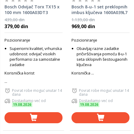
Bosch Odvijač Torx TX15 x
Bosch 8-u-1 set preklopnih
100 mm 1600A03DT3
imbus ključeva 1600A039L7
439,00 din
1.139,00 din
379,00 din
969,00 din
Pozicioniranje
Pozicioniranje
Superiorni kvalitet, vrhunska
Obavljaj razne zadatke
udobnost: odvijač visokih
pričvršćivanja pomoću 8-u-1
performansi za samostalne
seta sklopivih šestougaonih
zadatke
ključeva
Korisnička korist
Korisnička ...
...
Povrat robe moguć unutar 14
Povrat robe moguć unutar 14
dana
dana
Dostavljamo već od
Dostavljamo već od
19.08.2026
19.08.2026