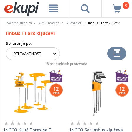
0
Početna stranica
Alati i mašine
Ručni alati
Imbus i Torx ključevi
Imbus i Torx ključevi
Sortiranje po:
18 pronađenih proizvoda
INGCO Ključ Torex sa T
INGCO Set imbus ključeva