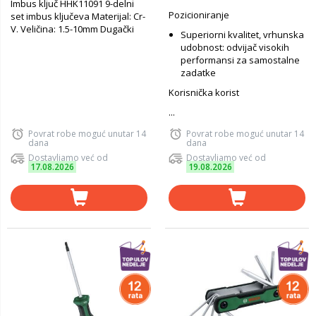
Imbus ključ HHK11091 9-delni
Pozicioniranje
set imbus ključeva Materijal: Cr-
V. Veličina: 1.5-10mm Dugački
Superiorni kvalitet, vrhunska
udobnost: odvijač visokih
performansi za samostalne
zadatke
Korisnička korist
...
Povrat robe moguć unutar 14
Povrat robe moguć unutar 14
dana
dana
Dostavljamo već od
Dostavljamo već od
17.08.2026
19.08.2026