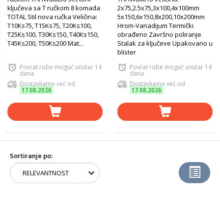
ključeva sa T ručkom 8 komada
2x75,2.5x75,3x100,4x100mm
TOTAL Stil nova ručka Veličina:
5x150,6x150,8x200,10x200mm
T10Ks75, T15Ks75, T20Ks100,
Hrom-Vanadijum Termički
T25Ks100, T30Ks150, T40Ks150,
obrađeno Završno poliranje
T45Ks200, T50Ks200 Mat...
Stalak za ključeve Upakovano u
blister
Povrat robe moguć unutar 14
Povrat robe moguć unutar 14
dana
dana
Dostavljamo već od
Dostavljamo već od
17.08.2026
17.08.2026
Sortiranje po: