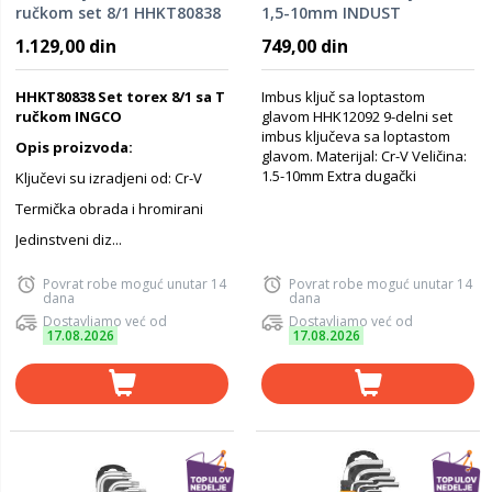
ručkom set 8/1 HHKT80838
1,5-10mm INDUST
HHK12092
1.129,00 din
749,00 din
HHKT80838 Set torex 8/1 sa T
Imbus ključ sa loptastom
ručkom INGCO
glavom HHK12092 9-delni set
imbus ključeva sa loptastom
Opis proizvoda:
glavom. Materijal: Cr-V Veličina:
1.5-10mm Extra dugački
Ključevi su izradjeni od: Cr-V
Termička obrada i hromirani
Jedinstveni diz...
Povrat robe moguć unutar 14
Povrat robe moguć unutar 14
dana
dana
Dostavljamo već od
Dostavljamo već od
17.08.2026
17.08.2026