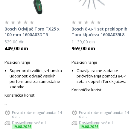
Bosch Odvijač Torx TX25 x
Bosch 8-u-1 set preklopnih
100 mm 1600A03DT5
Torx ključeva 1600A039L8
529,00 din
1.139,00 din
449,00 din
969,00 din
Pozicioniranje
Pozicioniranje
Superiorni kvalitet, vrhunska
Obavlja razne zadatke
udobnost: odvijač visokih
pričvršćivanja pomoću 8-u-1
performansi za samostalne
seta sklopivih Torx ključeva
zadatke
Korisnička korist
Korisnička korist
...
Povrat robe moguć unutar 14
Povrat robe moguć unutar 14
dana
dana
Dostavljamo već od
Dostavljamo već od
19.08.2026
19.08.2026