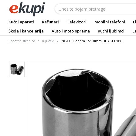
Kućni aparati
Računari
Televizori
Mobilni telefoni
E
Škola i kancelarija
Auto i moto oprema
Kućni ljubimci
L
Početna stranica
Ključevi
INGCO Gedora 1/2" 8mm HHAST12081