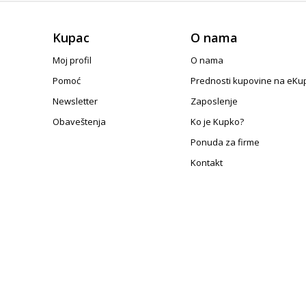
Kupac
O nama
Moj profil
O nama
Pomoć
Prednosti kupovine na eKu
Newsletter
Zaposlenje
Obaveštenja
Ko je Kupko?
Ponuda za firme
Kontakt