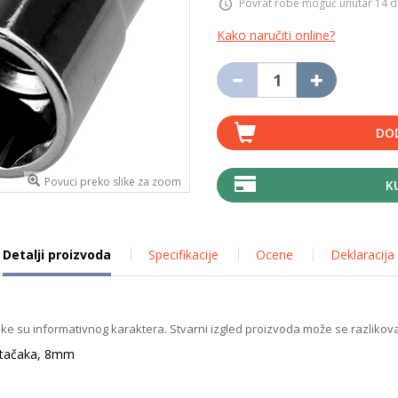
Povrat robe moguć unutar 14 
Kako naručiti online?
DO
Povuci preko slike za zoom
K
Detalji proizvoda
Specifikacije
Ocene
Deklaracija
ike su informativnog karaktera. Stvarni izgled proizvoda može se razlikova
6 tačaka, 8mm