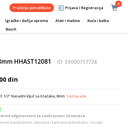
0
Praćenje porudžbine
Prijava / Registracija
Igračke i dečija oprema
Alati i mašine
Kuća i bašta
Bosch
 8mm HHAST12081
ID:
EK000717728
00 din
1 1/2” Nasadni ključ sa 6 tačaka, 8mm
Saznaj više
6
period odgovornosti za saobraznost 24 meseca
ternet bankarstvom, čekovima i karticama jednokratno i na rate