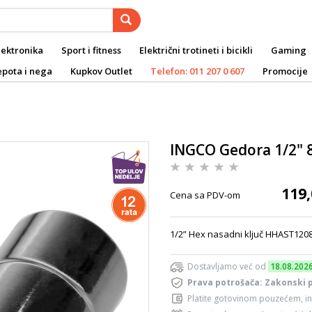
lektronika
Sport i fitness
Električni trotineti i bicikli
Gaming
epota i nega
Kupkov Outlet
Telefon: 011 207 0 607
Promocije
INGCO Gedora 1/2"
119,
Cena sa PDV-om
1/2” Hex nasadni ključ HHAST1208
Dostavljamo već od
18.08.202
Prava potrošača: Zakonski 
Platite gotovinom pouzećem, in