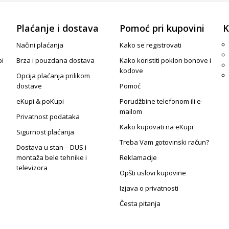
Plaćanje i dostava
Pomoć pri kupovini
K
Načini plaćanja
Kako se registrovati
pi
Brza i pouzdana dostava
Kako koristiti poklon bonove i
kodove
Opcija plaćanja prilikom
dostave
Pomoć
eKupi & poKupi
Porudžbine telefonom ili e-
mailom
Privatnost podataka
Kako kupovati na eKupi
Sigurnost plaćanja
Treba Vam gotovinski račun?
Dostava u stan – DUS i
montaža bele tehnike i
Reklamacije
televizora
Opšti uslovi kupovine
Izjava o privatnosti
Česta pitanja