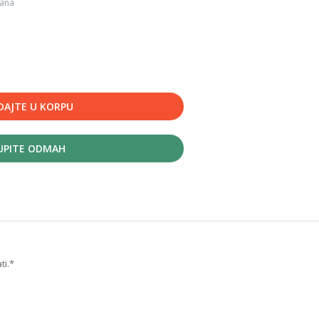
dana
DAJTE U KORPU
UPITE ODMAH
ti.*