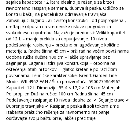
sejalica kapaciteta 12 litara idealno je rešenje za brzo i
ravnomerno rasipanje semena, đubriva ili peska. Odlično se
koristi u bašti, na parceli ili za održavanje travnjaka.
Zahvaljujući laganoj, ali čvrstoj konstrukciji od polipropilena ,
uređaj je otporan na vremenske uslove i pogodan za
svakodnevnu upotrebu. Najvažnije prednosti: Veliki kapacitet
od 12 L – manje prekida za dopunjavanje. 10 nivoa
podešavanja rasipanja – precizno prilagođavanje količine
materijala. Radna širina 45 cm – brži rad na većim površinama.
Udobna ručka dužine 100 cm – lakše upravljanje bez
saginjanja. Lagana i izdržljiva konstrukcija – otporna na
oštećenja. Stabilni točkovi – glatko kretanje po različitim
površinama. Tehničke karakteristike: Brend: Garden Line
Model: WIL4962 EAN / Šifra proizvođača: 5900779864962
Kapacitet: 12 L Dimenzije: 55,4 × 17,2 × 108 cm Materijal:
Polipropilen Dužina ručke: 100 cm Radna širina: 45 cm
Podešavanje rasipanja: 10 nivoa Idealna za: ✔ Sejanje trave ✔
Đubrenje travnjaka ✔ Rasipanje peska ili soli tokom zime
Izaberite praktično rešenje za ravnomerno rasipanje i
održavajte svoju baštu brže, lakše i preciznije.