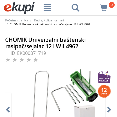
0
Početna stranica
Kutije, kolica i ormari
CHOMIK Univerzalni baštenski rasipač/sejalac 12 l WIL4962
CHOMIK Univerzalni baštenski
rasipač/sejalac 12 l WIL4962
ID
EK000871719