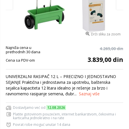
Drži sliku za zoom
Najniža cena u
4.269,00 din
prethodnih 30 dana
3.839,00 din
Cena sa PDV-om
UNIVERZALNI RASIPAČ 12 L – PRECIZNO I JEDNOSTAVNO
SEJANJE Praktična i jednostavna za upotrebu, baštenska
sejalica kapaciteta 12 litara idealno je rešenje za brzo i
ravnomerno rasipanje semena, đubr...
Saznaj više
Dostavljamo već od
12.08.2026
Platite gotovinom pouzećem, internet bankarstvom, čekovima i
karticama jednokratno i na rate
Povrat robe moguć unutar 14 dana