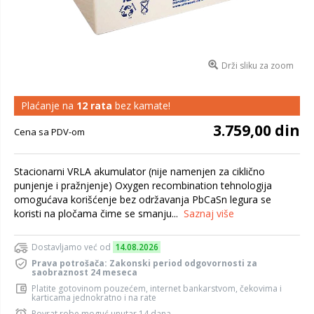
Drži sliku za zoom
Plaćanje na
12 rata
bez kamate!
3.759,00 din
Cena sa PDV-om
Stacionarni VRLA akumulator (nije namenjen za ciklično
punjenje i pražnjenje) Oxygen recombination tehnologija
omogućava korišćenje bez održavanja PbCaSn legura se
koristi na pločama čime se smanju...
Saznaj više
Dostavljamo već od
14.08.2026
Prava potrošača: Zakonski period odgovornosti za
saobraznost 24 meseca
Platite gotovinom pouzećem, internet bankarstvom, čekovima i
karticama jednokratno i na rate
Povrat robe moguć unutar 14 dana