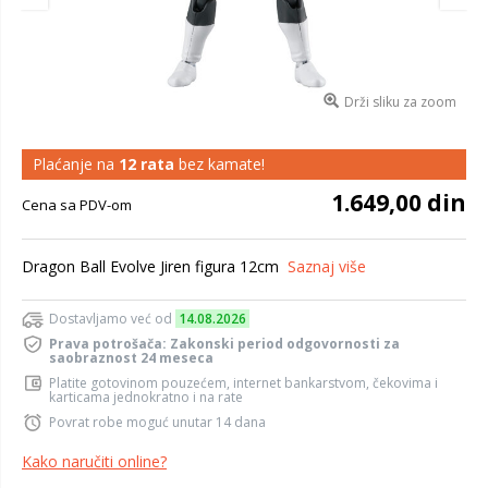
Drži sliku za zoom
Plaćanje na
12 rata
bez kamate!
1.649,00 din
Cena sa PDV-om
Dragon Ball Evolve Jiren figura 12cm
Saznaj više
Dostavljamo već od
14.08.2026
Prava potrošača: Zakonski period odgovornosti za
saobraznost 24 meseca
Platite gotovinom pouzećem, internet bankarstvom, čekovima i
karticama jednokratno i na rate
Povrat robe moguć unutar 14 dana
Kako naručiti online?