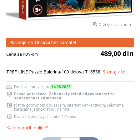
Drži sliku za zoom
Plaćanje na
12 rata
bez kamate!
489,00 din
Cena sa PDV-om
TREF LINE Puzzle Balerina-100 delova T16538
Saznaj više
Dostavljamo već od
14.08.2026
Prava potrošača: Zakonski period odgovornosti za
saobraznost 24 meseca
Platite gotovinom pouzećem, internet bankarstvom, čekovima i
karticama jednokratno i na rate
Povrat robe moguć unutar 14 dana
Kako naručiti online?