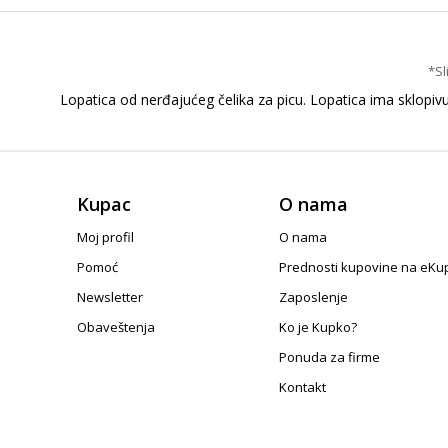
*Sl
Lopatica od nerđajućeg čelika za picu. Lopatica ima sklopi
Kupac
O nama
Moj profil
O nama
Pomoć
Prednosti kupovine na eKu
Newsletter
Zaposlenje
Obaveštenja
Ko je Kupko?
Ponuda za firme
Kontakt