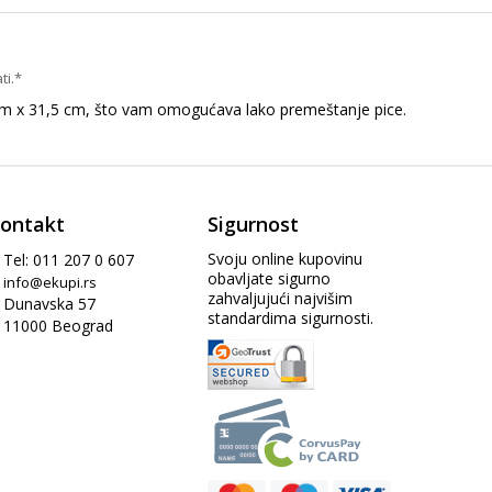
ti.*
0 cm x 31,5 cm, što vam omogućava lako premeštanje pice.
ontakt
Sigurnost
Svoju online kupovinu
Tel: 011 207 0 607
obavljate sigurno
info@ekupi.rs
zahvaljujući najvišim
Dunavska 57
standardima sigurnosti.
11000 Beograd