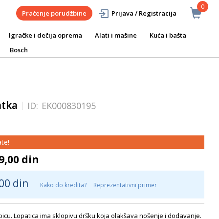
0
Praćenje porudžbine
Prijava / Registracija
Igračke i dečija oprema
Alati i mašine
Kuća i bašta
Bosch
atka
ID:
EK000830195
te!
9,00 din
00 din
Kako do kredita?
Reprezentativni primer
picu. Lopatica ima sklopivu dršku koja olakšava nošenje i dodavanje.