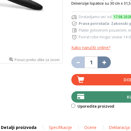
Dimenzije lopatice su 30 cm x 31
Dostavljamo već od
17.08.202
Prava potrošača: Zakonski 
Platite gotovinom pouzećem, in
Povrat robe moguć unutar 14 
Kako naručiti online?
Povuci preko slike za zoom
DO
K
Uporedite proizvod
Detalji proizvoda
Specifikacije
Ocene
Deklaracija