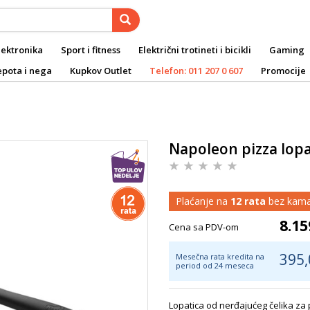
lektronika
Sport i fitness
Električni trotineti i bicikli
Gaming
epota i nega
Kupkov Outlet
Telefon: 011 207 0 607
Promocije
Napoleon pizza lop
Plaćanje na
12 rata
bez kama
8.15
Cena sa PDV-om
395,
Mesečna rata kredita na
period od 24 meseca
Lopatica od nerđajućeg čelika za 