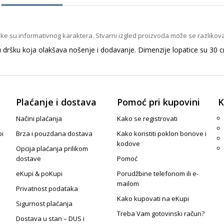
ike su informativnog karaktera. Stvarni izgled proizvoda može se razlikova
vu dršku koja olakšava nošenje i dodavanje. Dimenzije lopatice su 3
Plaćanje i dostava
Pomoć pri kupovini
K
Načini plaćanja
Kako se registrovati
pi
Brza i pouzdana dostava
Kako koristiti poklon bonove i
kodove
Opcija plaćanja prilikom
dostave
Pomoć
eKupi & poKupi
Porudžbine telefonom ili e-
mailom
Privatnost podataka
Kako kupovati na eKupi
Sigurnost plaćanja
Treba Vam gotovinski račun?
Dostava u stan – DUS i