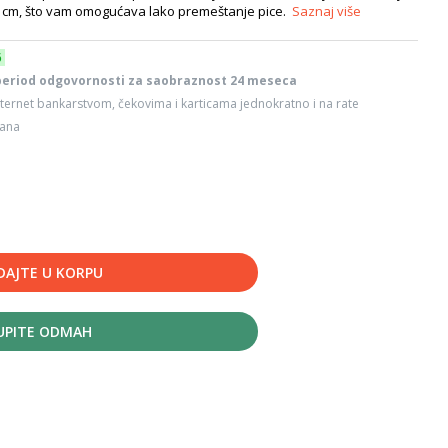
,5 cm, što vam omogućava lako premeštanje pice.
Saznaj više
6
period odgovornosti za saobraznost 24 meseca
ternet bankarstvom, čekovima i karticama jednokratno i na rate
dana
DAJTE U KORPU
UPITE ODMAH