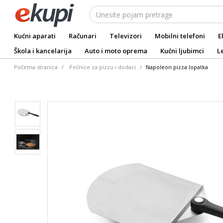
Kućni aparati
Računari
Televizori
Mobilni telefoni
E
Škola i kancelarija
Auto i moto oprema
Kućni ljubimci
L
Početna stranica
Pećnice za pizzu i dodaci
Napoleon pizza lopatka