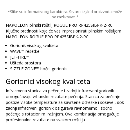
*Slike su informativnog karaktera. Stvarni izgled proizvoda može
se razlikovati.*
NAPOLEON plinski roštilj ROGUE PRO RP425SIBPK-2-RC
Ključne prednosti koje će vas impresionirati plinskim roštiljem
NAPOLEON ROGUE PRO RP425SIBPK-2-RC:
Gorionik visokog kvaliteta
WAVE™ rešetke
JET-FIRE™
Ušteda prostora
SIZZLE ZONE™ bočni gorionik
Gorionici visokog kvaliteta
Infracrvena stanica za pečenje i zadnji infracrveni gorionik
omogućavaju vrhunske rezultate pečenja. Stanica za pečenje
postiže visoke temperature za savršene odreske i soseve , dok
zadnji infracrveni gorionik osigurava ravnomerno i sočno
pečenje s rotacionim ražnjem. Ova kombinacija omogućuje
profesionalne rezultate na svakom roštilju.