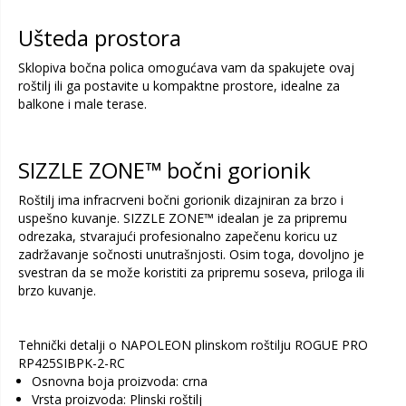
Ušteda prostora
Sklopiva bočna polica omogućava vam da spakujete ovaj
roštilj ili ga postavite u kompaktne prostore, idealne za
balkone i male terase.
SIZZLE ZONE™ bočni gorionik
Roštilj ima infracrveni bočni gorionik dizajniran za brzo i
uspešno kuvanje. SIZZLE ZONE™ idealan je za pripremu
odrezaka, stvarajući profesionalno zapečenu koricu uz
zadržavanje sočnosti unutrašnjosti. Osim toga, dovoljno je
svestran da se može koristiti za pripremu soseva, priloga ili
brzo kuvanje.
Tehnički detalji o NAPOLEON plinskom roštilju ROGUE PRO
RP425SIBPK-2-RC
Osnovna boja proizvoda: crna
Vrsta proizvoda: Plinski roštilj