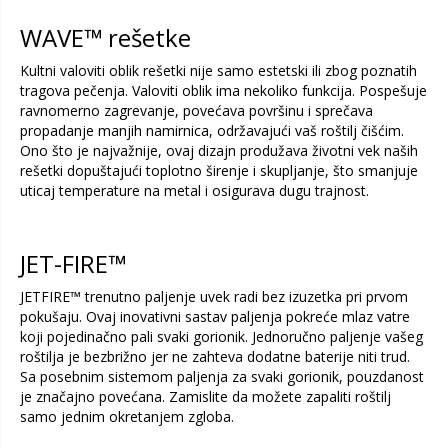
WAVE™ rešetke
Kultni valoviti oblik rešetki nije samo estetski ili zbog poznatih
tragova pečenja. Valoviti oblik ima nekoliko funkcija. Pospešuje
ravnomerno zagrevanje, povećava površinu i sprečava
propadanje manjih namirnica, održavajući vaš roštilj čišćim.
Ono što je najvažnije, ovaj dizajn produžava životni vek naših
rešetki dopuštajući toplotno širenje i skupljanje, što smanjuje
uticaj temperature na metal i osigurava dugu trajnost.
JET-FIRE™
JETFIRE™ trenutno paljenje uvek radi bez izuzetka pri prvom
pokušaju. Ovaj inovativni sastav paljenja pokreće mlaz vatre
koji pojedinačno pali svaki gorionik. Jednoručno paljenje vašeg
roštilja je bezbrižno jer ne zahteva dodatne baterije niti trud.
Sa posebnim sistemom paljenja za svaki gorionik, pouzdanost
je značajno povećana. Zamislite da možete zapaliti roštilj
samo jednim okretanjem zgloba.