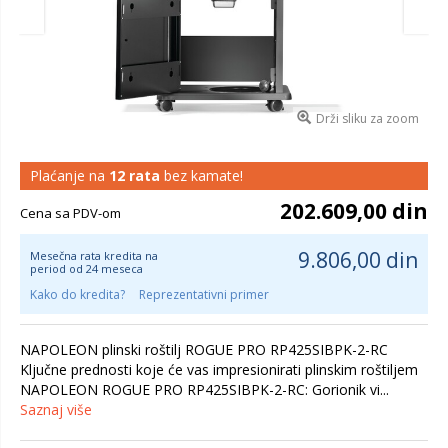
Drži sliku za zoom
Plaćanje na
12 rata
bez kamate!
202.609,00 din
Cena sa PDV-om
9.806,00 din
Mesečna rata kredita na
period od 24 meseca
Kako do kredita?
Reprezentativni primer
NAPOLEON plinski roštilj ROGUE PRO RP425SIBPK-2-RC
Ključne prednosti koje će vas impresionirati plinskim roštiljem
NAPOLEON ROGUE PRO RP425SIBPK-2-RC: Gorionik vi...
Saznaj više