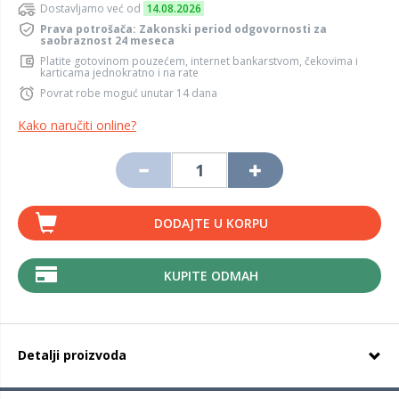
Dostavljamo već od
14.08.2026
Prava potrošača: Zakonski period odgovornosti za
saobraznost 24 meseca
Platite gotovinom pouzećem, internet bankarstvom, čekovima i
karticama jednokratno i na rate
Povrat robe moguć unutar 14 dana
Kako naručiti online?
DODAJTE U KORPU
KUPITE ODMAH
Detalji proizvoda