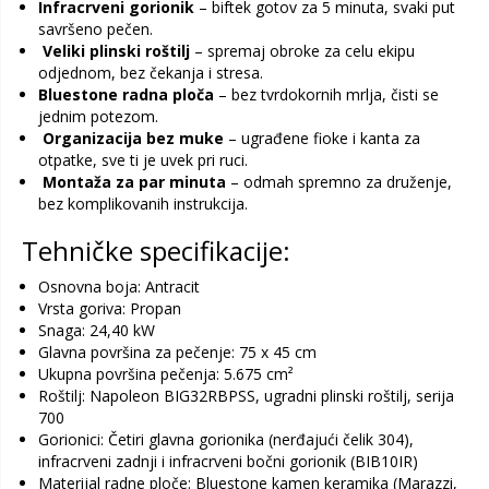
Infracrveni gorionik
– biftek gotov za 5 minuta, svaki put
savršeno pečen.
Veliki plinski roštilj
– spremaj obroke za celu ekipu
odjednom, bez čekanja i stresa.
Bluestone radna ploča
– bez tvrdokornih mrlja, čisti se
jednim potezom.
Organizacija bez muke
– ugrađene fioke i kanta za
otpatke, sve ti je uvek pri ruci.
Montaža za par minuta
– odmah spremno za druženje,
bez komplikovanih instrukcija.
Tehničke specifikacije:
Osnovna boja: Antracit
Vrsta goriva: Propan
Snaga: 24,40 kW
Glavna površina za pečenje: 75 x 45 cm
Ukupna površina pečenja: 5.675 cm²
Roštilj: Napoleon BIG32RBPSS, ugradni plinski roštilj, serija
700
Gorionici: Četiri glavna gorionika (nerđajući čelik 304),
infracrveni zadnji i infracrveni bočni gorionik (BIB10IR)
Materijal radne ploče: Bluestone kamen keramika (Marazzi,