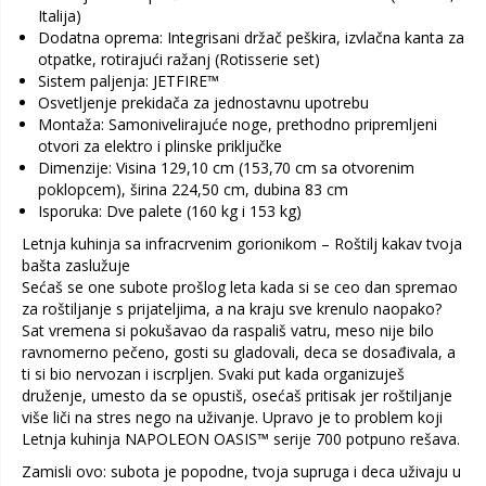
Italija)
Dodatna oprema: Integrisani držač peškira, izvlačna kanta za
otpatke, rotirajući ražanj (Rotisserie set)
Sistem paljenja: JETFIRE™
Osvetljenje prekidača za jednostavnu upotrebu
Montaža: Samonivelirajuće noge, prethodno pripremljeni
otvori za elektro i plinske priključke
Dimenzije: Visina 129,10 cm (153,70 cm sa otvorenim
poklopcem), širina 224,50 cm, dubina 83 cm
Isporuka: Dve palete (160 kg i 153 kg)
Letnja kuhinja sa infracrvenim gorionikom – Roštilj kakav tvoja
bašta zaslužuje
Sećaš se one subote prošlog leta kada si se ceo dan spremao
za roštiljanje s prijateljima, a na kraju sve krenulo naopako?
Sat vremena si pokušavao da raspališ vatru, meso nije bilo
ravnomerno pečeno, gosti su gladovali, deca se dosađivala, a
ti si bio nervozan i iscrpljen. Svaki put kada organizuješ
druženje, umesto da se opustiš, osećaš pritisak jer roštiljanje
više liči na stres nego na uživanje. Upravo je to problem koji
Letnja kuhinja NAPOLEON OASIS™ serije 700 potpuno rešava.
Zamisli ovo: subota je popodne, tvoja supruga i deca uživaju u