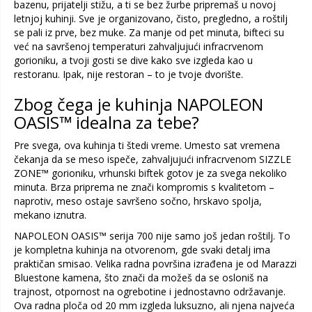
bazenu, prijatelji stižu, a ti se bez žurbe pripremaš u novoj
letnjoj kuhinji. Sve je organizovano, čisto, pregledno, a roštilj
se pali iz prve, bez muke. Za manje od pet minuta, bifteci su
već na savršenoj temperaturi zahvaljujući infracrvenom
gorioniku, a tvoji gosti se dive kako sve izgleda kao u
restoranu. Ipak, nije restoran – to je tvoje dvorište.
Zbog čega je kuhinja NAPOLEON
OASIS™ idealna za tebe?
Pre svega, ova kuhinja ti štedi vreme. Umesto sat vremena
čekanja da se meso ispeče, zahvaljujući infracrvenom SIZZLE
ZONE™ gorioniku, vrhunski biftek gotov je za svega nekoliko
minuta. Brza priprema ne znači kompromis s kvalitetom –
naprotiv, meso ostaje savršeno sočno, hrskavo spolja,
mekano iznutra.
NAPOLEON OASIS™ serija 700 nije samo još jedan roštilj. To
je kompletna kuhinja na otvorenom, gde svaki detalj ima
praktičan smisao. Velika radna površina izrađena je od Marazzi
Bluestone kamena, što znači da možeš da se osloniš na
trajnost, otpornost na ogrebotine i jednostavno održavanje.
Ova radna ploča od 20 mm izgleda luksuzno, ali njena najveća