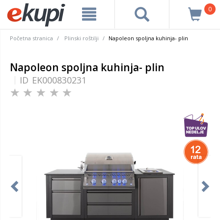
0
Početna stranica
Plinski roštilji
Napoleon spoljna kuhinja- plin
Napoleon spoljna kuhinja- plin
ID
EK000830231