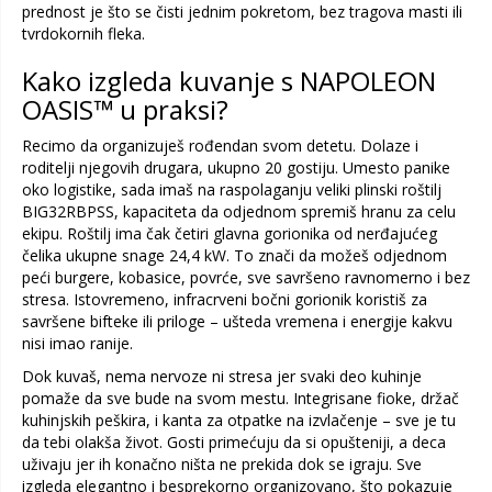
prednost je što se čisti jednim pokretom, bez tragova masti ili
tvrdokornih fleka.
Kako izgleda kuvanje s NAPOLEON
OASIS™ u praksi?
Recimo da organizuješ rođendan svom detetu. Dolaze i
roditelji njegovih drugara, ukupno 20 gostiju. Umesto panike
oko logistike, sada imaš na raspolaganju veliki plinski roštilj
BIG32RBPSS, kapaciteta da odjednom spremiš hranu za celu
ekipu. Roštilj ima čak četiri glavna gorionika od nerđajućeg
čelika ukupne snage 24,4 kW. To znači da možeš odjednom
peći burgere, kobasice, povrće, sve savršeno ravnomerno i bez
stresa. Istovremeno, infracrveni bočni gorionik koristiš za
savršene bifteke ili priloge – ušteda vremena i energije kakvu
nisi imao ranije.
Dok kuvaš, nema nervoze ni stresa jer svaki deo kuhinje
pomaže da sve bude na svom mestu. Integrisane fioke, držač
kuhinjskih peškira, i kanta za otpatke na izvlačenje – sve je tu
da tebi olakša život. Gosti primećuju da si opušteniji, a deca
uživaju jer ih konačno ništa ne prekida dok se igraju. Sve
izgleda elegantno i besprekorno organizovano, što pokazuje