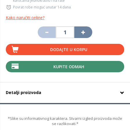
karticama jednokratno i na rate
Povrat robe moguć unutar 14 dana
Kako naručiti online?
DODAJTE U KORPU
KUPITE ODMAH
Detalji proizvoda
*Slike su informativnog karaktera. Stvarni izgled proizvoda može
se razlikovati.*