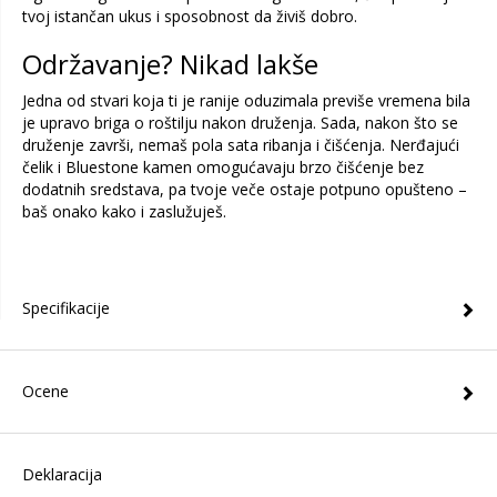
tvoj istančan ukus i sposobnost da živiš dobro.
Održavanje? Nikad lakše
Jedna od stvari koja ti je ranije oduzimala previše vremena bila
je upravo briga o roštilju nakon druženja. Sada, nakon što se
druženje završi, nemaš pola sata ribanja i čišćenja. Nerđajući
čelik i Bluestone kamen omogućavaju brzo čišćenje bez
dodatnih sredstava, pa tvoje veče ostaje potpuno opušteno –
baš onako kako i zaslužuješ.
Specifikacije
Ocene
Deklaracija