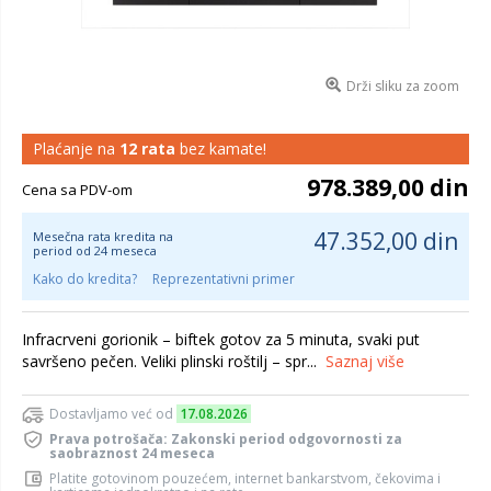
Drži sliku za zoom
Plaćanje na
12 rata
bez kamate!
978.389,00 din
Cena sa PDV-om
47.352,00 din
Mesečna rata kredita na
period od 24 meseca
Kako do kredita?
Reprezentativni primer
Infracrveni gorionik – biftek gotov za 5 minuta, svaki put
savršeno pečen. Veliki plinski roštilj – spr...
Saznaj više
Dostavljamo već od
17.08.2026
Prava potrošača: Zakonski period odgovornosti za
saobraznost 24 meseca
Platite gotovinom pouzećem, internet bankarstvom, čekovima i