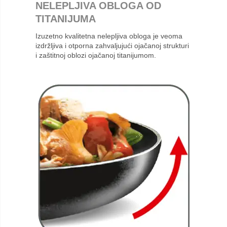
NELEPLJIVA OBLOGA OD
TITANIJUMA
Izuzetno kvalitetna nelepljiva obloga je veoma
izdržljiva i otporna zahvaljujući ojačanoj strukturi
i zaštitnoj oblozi ojačanoj titanijumom.