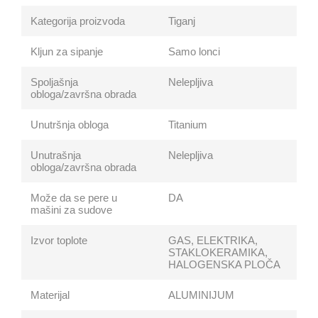
Kategorija proizvoda
Tiganj
Kljun za sipanje
Samo lonci
Spoljašnja
Nelepljiva
obloga/završna obrada
Unutršnja obloga
Titanium
Unutrašnja
Nelepljiva
obloga/završna obrada
Može da se pere u
DA
mašini za sudove
Izvor toplote
GAS, ELEKTRIKA,
STAKLOKERAMIKA,
HALOGENSKA PLOČA
Materijal
ALUMINIJUM