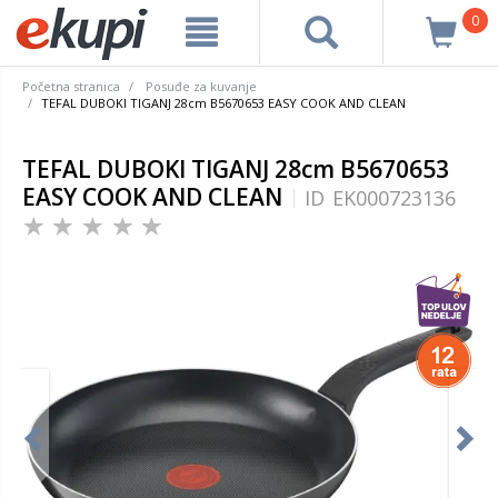
0
Početna stranica
Posuđe za kuvanje
TEFAL DUBOKI TIGANJ 28cm B5670653 EASY COOK AND CLEAN
TEFAL DUBOKI TIGANJ 28cm B5670653
EASY COOK AND CLEAN
ID
EK000723136