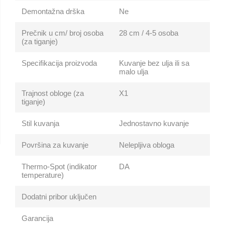
Demontažna drška
Ne
Prečnik u cm/ broj osoba
28 cm / 4-5 osoba
(za tiganje)
Specifikacija proizvoda
Kuvanje bez ulja ili sa
malo ulja
Trajnost obloge (za
X1
tiganje)
Stil kuvanja
Jednostavno kuvanje
Površina za kuvanje
Nelepljiva obloga
Thermo-Spot (indikator
DA
temperature)
Dodatni pribor uključen
Garancija