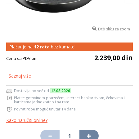
Drži sliku za zoom
Plaćanje na
12 rata
bez kamate!
2.239,00 din
Cena sa PDV-om
Saznaj više
Dostavljamo već od
12.08.2026
Platite gotovinom pouzećem, internet bankarstvom, čekovima i
karticama jednokratno i na rate
Povrat robe moguć unutar 14 dana
Kako naručiti online?