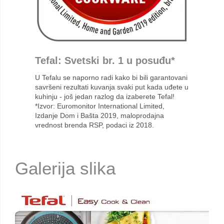
Tefal: Svetski br. 1 u posuđu*
U Tefalu se naporno radi kako bi bili garantovani
savršeni rezultati kuvanja svaki put kada uđete u
kuhinju - još jedan razlog da izaberete Tefal!
*Izvor: Euromonitor International Limited,
Izdanje Dom i Bašta 2019, maloprodajna
vrednost brenda RSP, podaci iz 2018.
Galerija slika