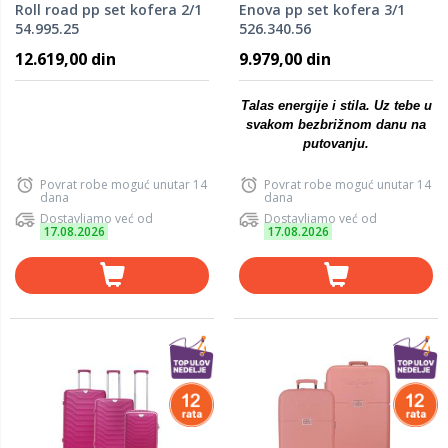
Roll road pp set kofera 2/1
Enova pp set kofera 3/1
54.995.25
526.340.56
12.619,00 din
9.979,00 din
Talas energije i stila. Uz tebe u
svakom bezbrižnom danu na
putovanju.
Povrat robe moguć unutar 14
Povrat robe moguć unutar 14
dana
dana
Dostavljamo već od
Dostavljamo već od
17.08.2026
17.08.2026