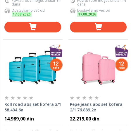
Povrat robe moguć unutar 14
Povrat robe moguć unutar 14
dana
dana
Dostavljamo već od
Dostavljamo već od
17.08.2026
17.08.2026
Roll road abs set kofera 3/1
Pepe jeans abs set kofera
58.494.6a
2/1 76.889.2e
14.989,00 din
22.219,00 din