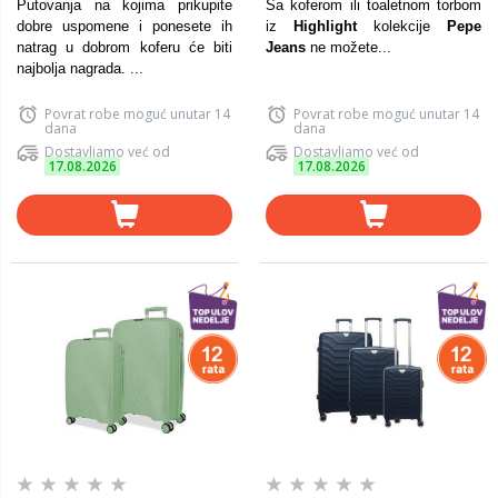
Putovanja na kojima prikupite
Sa koferom ili toaletnom torbom
dobre uspomene i ponesete ih
iz
Highlight
kolekcije
Pepe
natrag u dobrom koferu će biti
Jeans
ne možete...
najbolja nagrada. ...
Povrat robe moguć unutar 14
Povrat robe moguć unutar 14
dana
dana
Dostavljamo već od
Dostavljamo već od
17.08.2026
17.08.2026