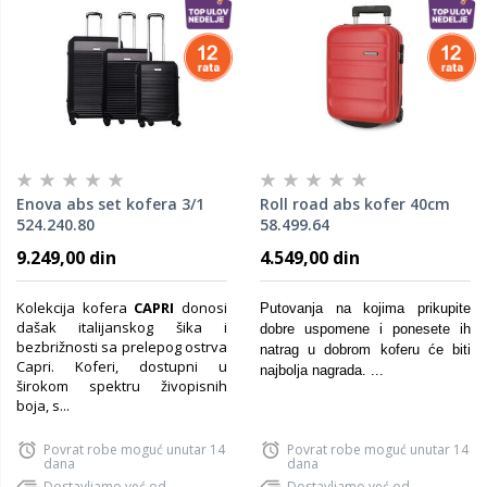
Enova abs set kofera 3/1
Roll road abs kofer 40cm
524.240.80
58.499.64
9.249,00 din
4.549,00 din
Kolekcija kofera
CAPRI
donosi
Putovanja na kojima prikupite
dašak italijanskog šika i
dobre uspomene i ponesete ih
bezbrižnosti sa prelepog ostrva
natrag u dobrom koferu će biti
Capri. Koferi, dostupni u
najbolja nagrada. ...
širokom spektru živopisnih
boja, s...
Povrat robe moguć unutar 14
Povrat robe moguć unutar 14
dana
dana
Dostavljamo već od
Dostavljamo već od