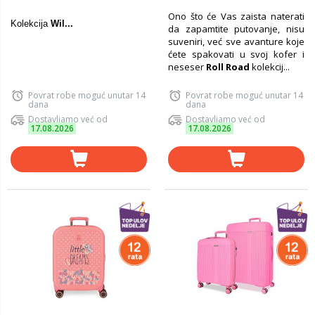
Ono što će Vas zaista naterati
Kolekcija
Wil...
da zapamtite putovanje, nisu
suveniri, već sve avanture koje
ćete spakovati u svoj kofer i
neseser
Roll Road
kolekcij...
Povrat robe moguć unutar 14
Povrat robe moguć unutar 14
dana
dana
Dostavljamo već od
Dostavljamo već od
17.08.2026
17.08.2026