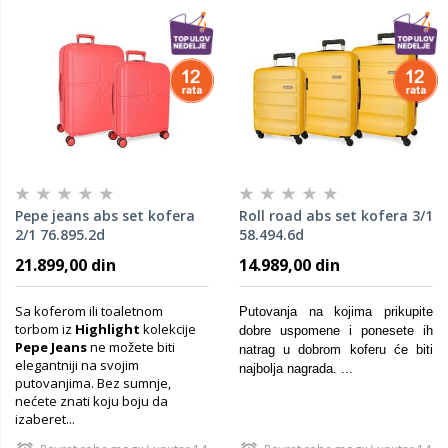
Pepe jeans abs set kofera
Roll road abs set kofera 3/1
2/1 76.895.2d
58.494.6d
21.899,00 din
14.989,00 din
Sa koferom ili toaletnom
Putovanja na kojima prikupite
torbom iz
Highlight
kolekcije
dobre uspomene i ponesete ih
Pepe Jeans
ne možete biti
natrag u dobrom koferu će biti
elegantniji na svojim
najbolja nagrada. ...
putovanjima. Bez sumnje,
nećete znati koju boju da
izaberet...