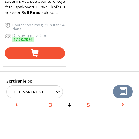
suveniri, već sve avanture koje
ćete spakovati u svoj kofer i
neseser
Roll Road
kolekcij...
Povrat robe moguć unutar 14
dana
Dostavljamo već od
17.08.2026
Sortiranje po:
3
4
5