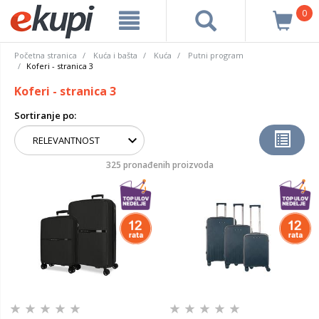
0
Početna stranica
Kuća i bašta
Kuća
Putni program
Koferi - stranica 3
Koferi - stranica 3
Sortiranje po:
325 pronađenih proizvoda