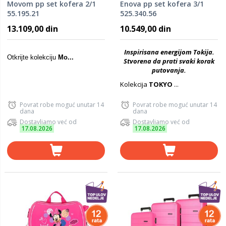
Movom pp set kofera 2/1
Enova pp set kofera 3/1
55.195.21
525.340.56
13.109,00 din
10.549,00 din
Inspirisana energijom Tokija.
Otkrijte kolekciju
Mo...
Stvorena da prati svaki korak
putovanja.
Kolekcija
TOKYO
...
Povrat robe moguć unutar 14
Povrat robe moguć unutar 14
dana
dana
Dostavljamo već od
Dostavljamo već od
17.08.2026
17.08.2026