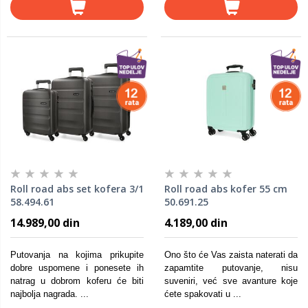
Roll road abs set kofera 3/1
Roll road abs kofer 55 cm
58.494.61
50.691.25
14.989,00 din
4.189,00 din
Putovanja na kojima prikupite
Ono što će Vas zaista naterati da
dobre uspomene i ponesete ih
zapamtite putovanje, nisu
natrag u dobrom koferu će biti
suveniri, već sve avanture koje
najbolja nagrada. ...
ćete spakovati u ...