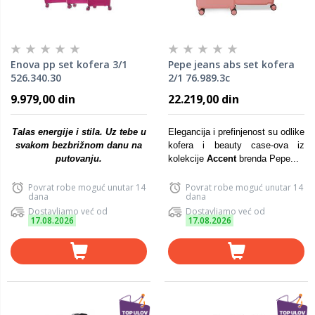
Enova pp set kofera 3/1
Pepe jeans abs set kofera
526.340.30
2/1 76.989.3c
9.979,00 din
22.219,00 din
Talas energije i stila. Uz tebe u
Elegancija i prefinjenost su odlike
svakom bezbrižnom danu na
kofera i beauty case-ova iz
putovanju.
kolekcije
Accent
brenda Pepe...
Povrat robe moguć unutar 14
Povrat robe moguć unutar 14
dana
dana
Dostavljamo već od
Dostavljamo već od
17.08.2026
17.08.2026