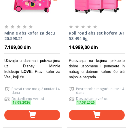
Minnie abs kofer za decu
Roll road abs set kofera 3/1
20.598.21
58.494.6g
7.199,00 din
14.989,00 din
Uživajte u danima i putovanjima
Putovanja na kojima prikupite
uz Disney Minnie
dobre uspomene i ponesete ih
kolekciju
LOVE
. Pravi kofer za
natrag u dobrom koferu će biti
Vas, koji će...
najbolja nagrada. ...
Povrat robe moguć unutar 14
Povrat robe moguć unutar 14
dana
dana
Dostavljamo već od
Dostavljamo već od
17.08.2026
17.08.2026