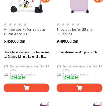
Minnie abs kofer za decu
Enso abs kofer 55 cm
45 cm 47.510.43
96.291.23
6.459,00 din
9.499,00 din
Uživajte u danima i putovanjima
Enso Annie
kolekcija – supti...
uz Disney Minnie kolekciju
E...
Povrat robe moguć unutar 14
Povrat robe moguć unutar 14
dana
dana
Dostavljamo već od
Dostavljamo već od
17.08.2026
17.08.2026