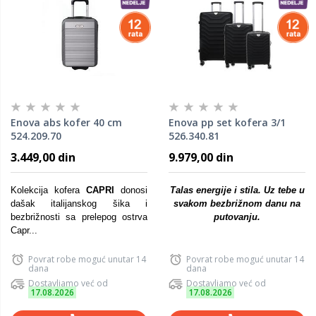
Enova abs kofer 40 cm
Enova pp set kofera 3/1
524.209.70
526.340.81
3.449,00 din
9.979,00 din
Kolekcija kofera
CAPRI
donosi
Talas energije i stila. Uz tebe u
dašak italijanskog šika i
svakom bezbrižnom danu na
bezbrižnosti sa prelepog ostrva
putovanju.
Capr...
Povrat robe moguć unutar 14
Povrat robe moguć unutar 14
dana
dana
Dostavljamo već od
Dostavljamo već od
17.08.2026
17.08.2026