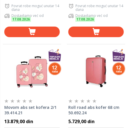
Povrat robe moguć unutar 14
Povrat robe moguć unutar 14
dana
dana
Dostavljamo već od
Dostavljamo već od
17.08.2026
17.08.2026
Movom abs set kofera 2/1
Roll road abs kofer 68 cm
39.414.21
50.692.24
13.879,00 din
5.729,00 din