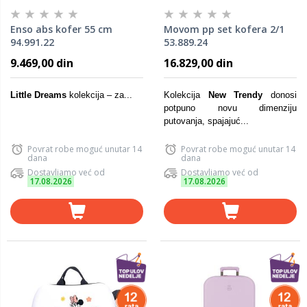
Enso abs kofer 55 cm
Movom pp set kofera 2/1
94.991.22
53.889.24
9.469,00 din
16.829,00 din
Little Dreams
kolekcija – za...
Kolekcija
New Trendy
donosi
potpuno novu dimenziju
putovanja, spajajuć...
Povrat robe moguć unutar 14
Povrat robe moguć unutar 14
dana
dana
Dostavljamo već od
Dostavljamo već od
17.08.2026
17.08.2026