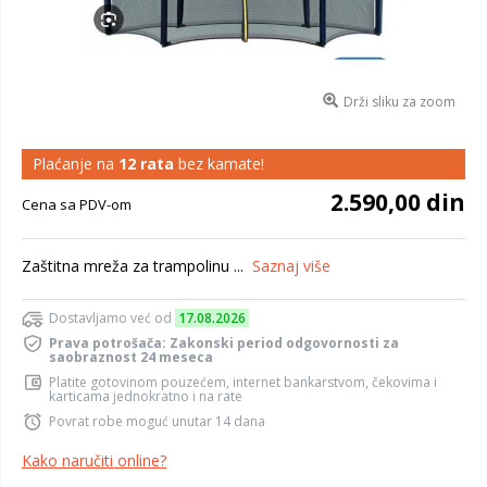
Drži sliku za zoom
Plaćanje na
12 rata
bez kamate!
2.590,00 din
Cena sa PDV-om
Zaštitna mreža za trampolinu ...
Saznaj više
Dostavljamo već od
17.08.2026
Prava potrošača: Zakonski period odgovornosti za
saobraznost 24 meseca
Platite gotovinom pouzećem, internet bankarstvom, čekovima i
karticama jednokratno i na rate
Povrat robe moguć unutar 14 dana
Kako naručiti online?