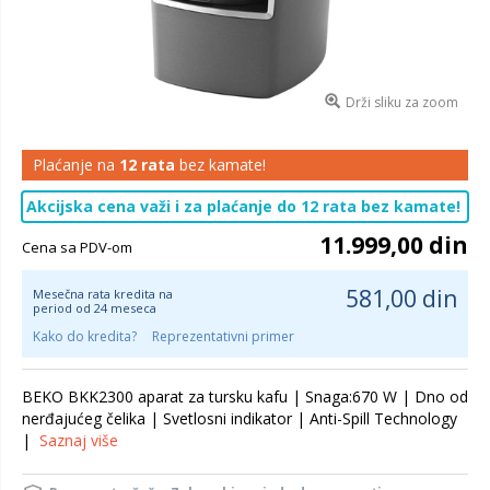
Drži sliku za zoom
Plaćanje na
12 rata
bez kamate!
Akcijska cena važi i za plaćanje do 12 rata bez kamate!
11.999,00 din
Cena sa PDV-om
581,00 din
Mesečna rata kredita na
period od 24 meseca
Kako do kredita?
Reprezentativni primer
BEKO BKK2300 aparat za tursku kafu | Snaga:670 W | Dno od
nerđajućeg čelika | Svetlosni indikator | Anti-Spill Technology
|
Saznaj više