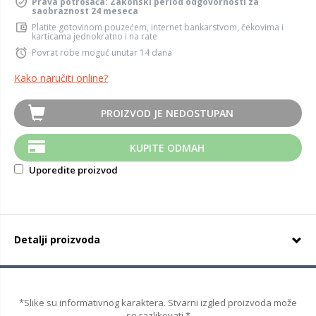
Prava potrošača: Zakonski period odgovornosti za
saobraznost 24 meseca
Platite gotovinom pouzećem, internet bankarstvom, čekovima i
karticama jednokratno i na rate
Povrat robe moguć unutar 14 dana
Kako naručiti online?
PROIZVOD JE NEDOSTUPAN
KUPITE ODMAH
Uporedite proizvod
Detalji proizvoda
*Slike su informativnog karaktera. Stvarni izgled proizvoda može
se razlikovati.*