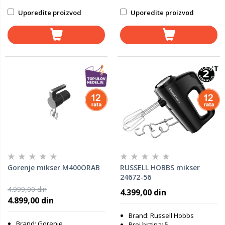
Uporedite proizvod
Uporedite proizvod
Gorenje mikser M400ORAB
RUSSELL HOBBS mikser
24672-56
4.999,00 din
4.399,00 din
4.899,00 din
Brand: Russell Hobbs
Brand: Gorenje
Broj brzina: 5