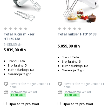
Tefal ručni mikser
Tefal mikser HT310138
HT460138
6.155,35 din
5.059,00 din
5.839,00 din
Brand: Tefal
Brand: Tefal
Broj brzina: 5
Broj brzina: 5
Turbo funkcija: Da
Turbo funkcija: Da
Garancija: 2 god
Garancija: 2 god
Povrat robe moguć unutar 14
Povrat robe moguć unutar 14
dana
dana
Dostavljamo već od
Dostavljamo već od
13.08.2026
13.08.2026
Uporedite proizvod
Uporedite proizvod