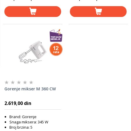
Gorenje mikser M 360 CW
2.619,00 din
Brand: Gorenje
Snaga miksera: 345 W
Broj brzina: 5