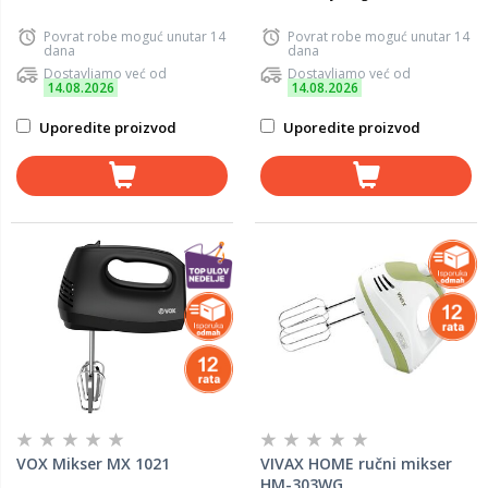
Povrat robe moguć unutar 14
Povrat robe moguć unutar 14
dana
dana
Dostavljamo već od
Dostavljamo već od
14.08.2026
14.08.2026
Uporedite proizvod
Uporedite proizvod
VOX Mikser MX 1021
VIVAX HOME ručni mikser
HM-303WG