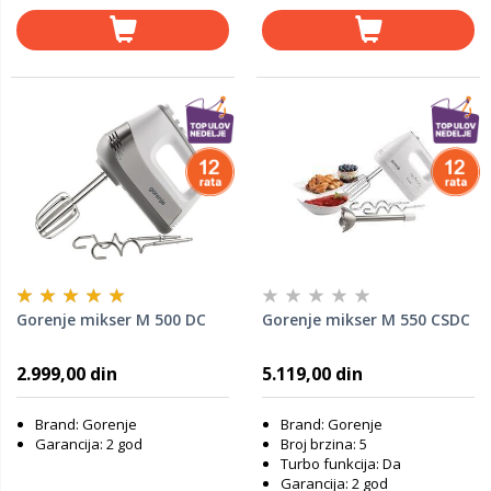
Gorenje mikser M 500 DC
Gorenje mikser M 550 CSDC
2.999,00 din
5.119,00 din
Brand: Gorenje
Brand: Gorenje
Garancija: 2 god
Broj brzina: 5
Turbo funkcija: Da
Garancija: 2 god