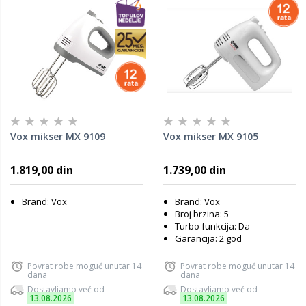
Vox mikser MX 9109
Vox mikser MX 9105
1.819,00 din
1.739,00 din
Brand: Vox
Brand: Vox
Broj brzina: 5
Turbo funkcija: Da
Garancija: 2 god
Povrat robe moguć unutar 14
Povrat robe moguć unutar 14
dana
dana
Dostavljamo već od
Dostavljamo već od
13.08.2026
13.08.2026