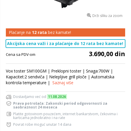
Drži sliku za zoom
Plaćanje na
12 rata
bez kamate!
Akcijska cena važi i za plaćanje do 12 rata bez kamate!
3.690,00 din
Cena sa PDV-om
Vox toster SM100GM | Preklopni toster | Snaga:700W |
Kapacitet:2 sendviča | Nelepljive grill ploče | Automatska
kontrola temperature |
Saznaj više
Dostavljamo već od
11.08.2026
Prava potrošača: Zakonski period odgovornosti za
saobraznost 24 meseca
Platite gotovinom pouzećem, internet bankarstvom, čekovima i
karticama jednokratno i na rate
Povrat robe moguć unutar 14 dana