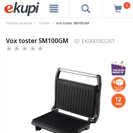
0
Početna stranica
Tosteri
Vox toster SM100GM
Vox toster SM100GM
ID
EK000382267