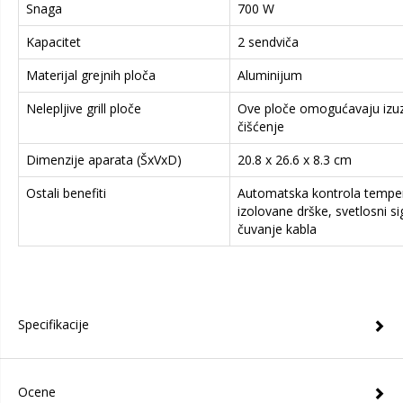
Snaga
700 W
Kapacitet
2 sendviča
Materijal grejnih ploča
Aluminijum
Nelepljive grill ploče
Ove ploče omogućavaju izu
čišćenje
Dimenzije aparata (ŠxVxD)
20.8 x 26.6 x 8.3 cm
Ostali benefiti
Automatska kontrola temper
izolovane drške, svetlosni si
čuvanje kabla
Specifikacije
Ocene