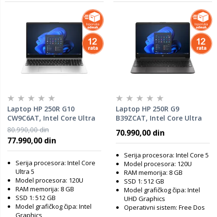
Laptop HP 250R G10
Laptop HP 250R G9
CW9C6AT, Intel Core Ultra
B39ZCAT, Intel Core Ultra
5-120U, 8GB RAM, 512GB
5-120U, 8GB RAM, 512GB
80.990,00 din
70.990,00 din
SSD, DOS
SSD, DOS
77.990,00 din
Serija procesora: Intel Core 5
Serija procesora: Intel Core
Model procesora: 120U
Ultra 5
RAM memorija: 8 GB
Model procesora: 120U
SSD 1: 512 GB
RAM memorija: 8 GB
Model grafičkog čipa: Intel
SSD 1: 512 GB
UHD Graphics
Model grafičkog čipa: Intel
Operativni sistem: Free Dos
Graphics