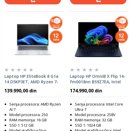
Laptop HP EliteBook 8 G1a
Laptop HP OmniB X Flip 14-
14 D5KP3ET, AMD Ryzen 7-
fm0018nn BS9Z7EA, Intel
250, 16GB RAM, 512GB SSD,
Core Ultra 7-258V, 32GB
139.990,00 din
174.990,00 din
Windows 11 Pro
RAM, 1TB SSD, Windows 11
Home
Serija procesora: AMD Ryzen
Serija procesora: Intel Core
AI 7
Ultra 7
Model procesora: 250
Model procesora: 258V
RAM memorija: 16 GB
RAM memorija: 32 GB
SSD 1: 512 GB
SSD 1: 1024 GB
Model grafičkog čipa:
Model grafičkog čipa: Intel