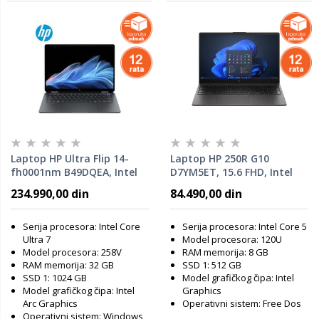
Laptop HP Ultra Flip 14-
Laptop HP 250R G10
fh0001nm B49DQEA, Intel
D7YM5ET, 15.6 FHD, Intel
Core Ultra 7-258V, 32GB
Core i5-120U, 8GB RAM,
234.990,00 din
84.490,00 din
RAM, 1TB SSD, Windows 11
512GB SSD, DOS
Home
Serija procesora: Intel Core
Serija procesora: Intel Core 5
Ultra 7
Model procesora: 120U
Model procesora: 258V
RAM memorija: 8 GB
RAM memorija: 32 GB
SSD 1: 512 GB
SSD 1: 1024 GB
Model grafičkog čipa: Intel
Model grafičkog čipa: Intel
Graphics
Arc Graphics
Operativni sistem: Free Dos
Operativni sistem: Windows