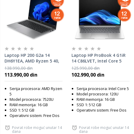
Laptop HP 200 G2a 14
Laptop HP ProBook 4 G1iR
DH6Y1EA, AMD Ryzen 5 40,
14 C86LVET, Intel Core 5
16GB RAM, 512GB SSD, DOS
120U, 16GB RAM, 512GB
138.990,00 din
125.990,00 din
SSD, DOS
113.990,00 din
102.990,00 din
Serija procesora: AMD Ryzen
Serija procesora: Intel Core 5
5
Model procesora: 120U
Model procesora: 7520U
RAM memorija: 16 GB
RAM memorija: 16 GB
SSD 1: 512 GB
SSD 1: 512 GB
Operativni sistem: Free Dos
Operativni sistem: Free Dos
Povrat robe moguć unutar 14
Povrat robe moguć unutar 14
dana
dana