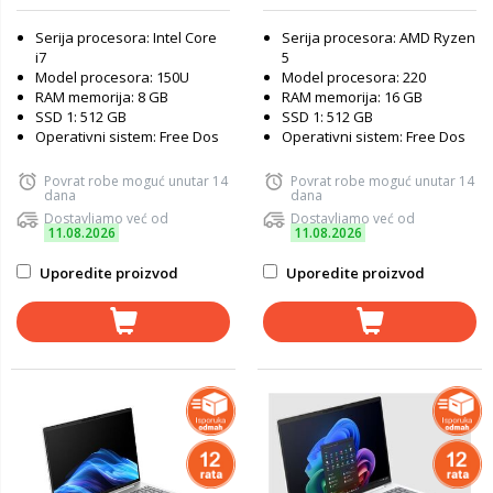
Serija procesora: Intel Core
Serija procesora: AMD Ryzen
i7
5
Model procesora: 150U
Model procesora: 220
RAM memorija: 8 GB
RAM memorija: 16 GB
SSD 1: 512 GB
SSD 1: 512 GB
Operativni sistem: Free Dos
Operativni sistem: Free Dos
Povrat robe moguć unutar 14
Povrat robe moguć unutar 14
dana
dana
Dostavljamo već od
Dostavljamo već od
11.08.2026
11.08.2026
Uporedite proizvod
Uporedite proizvod