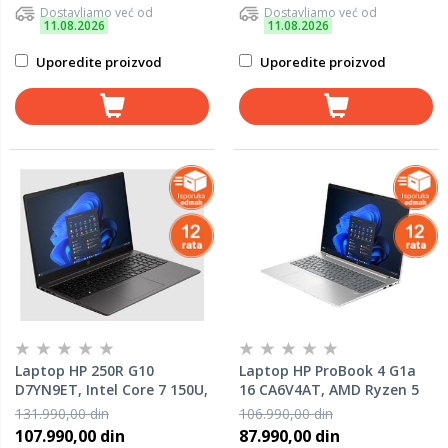
Dostavljamo već od
Dostavljamo već od
11.08.2026
11.08.2026
Uporedite proizvod
Uporedite proizvod
Laptop HP 250R G10
Laptop HP ProBook 4 G1a
D7YN9ET, Intel Core 7 150U,
16 CA6V4AT, AMD Ryzen 5
8GB RAM, 512GB SSD, DOS
220, 16GB RAM, 512GB SSD,
131.990,00 din
106.990,00 din
DOS
107.990,00 din
87.990,00 din