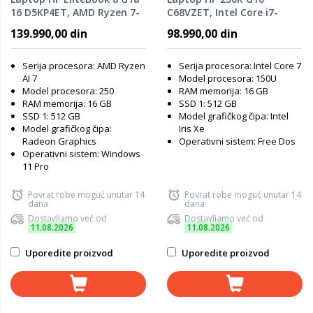
16 D5KP4ET, AMD Ryzen 7-
C68VZET, Intel Core i7-
250, 16GB RAM, 512GB SSD,
150U, 16GB RAM, 512GB
139.990,00 din
98.990,00 din
Windows 11 Pro
SSD, DOS
Serija procesora: AMD Ryzen
Serija procesora: Intel Core 7
AI 7
Model procesora: 150U
Model procesora: 250
RAM memorija: 16 GB
RAM memorija: 16 GB
SSD 1: 512 GB
SSD 1: 512 GB
Model grafičkog čipa: Intel
Model grafičkog čipa:
Iris Xe
Radeon Graphics
Operativni sistem: Free Dos
Operativni sistem: Windows
11 Pro
Povrat robe moguć unutar 14
Povrat robe moguć unutar 14
dana
dana
Dostavljamo već od
Dostavljamo već od
11.08.2026
11.08.2026
Uporedite proizvod
Uporedite proizvod