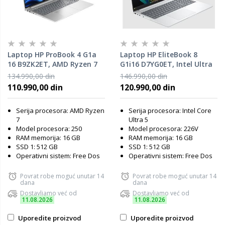
Laptop HP ProBook 4 G1a
Laptop HP EliteBook 8
16 B9ZK2ET, AMD Ryzen 7
G1i16 D7YG0ET, Intel Ultra
250, 16GB RAM, 512GB SSD,
5 226V, 16GB RAM, 512GB
134.990,00 din
146.990,00 din
DOS
SSD, DOS
110.990,00 din
120.990,00 din
Serija procesora: AMD Ryzen
Serija procesora: Intel Core
7
Ultra 5
Model procesora: 250
Model procesora: 226V
RAM memorija: 16 GB
RAM memorija: 16 GB
SSD 1: 512 GB
SSD 1: 512 GB
Operativni sistem: Free Dos
Operativni sistem: Free Dos
Povrat robe moguć unutar 14
Povrat robe moguć unutar 14
dana
dana
Dostavljamo već od
Dostavljamo već od
11.08.2026
11.08.2026
Uporedite proizvod
Uporedite proizvod