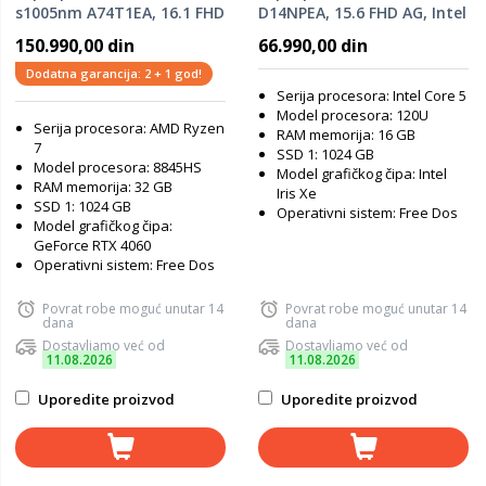
s1005nm A74T1EA, 16.1 FHD
D14NPEA, 15.6 FHD AG, Intel
AG IPS, AMD Ryzen 7-
Core 5-120U, 16GB RAM,
150.990,00 din
66.990,00 din
8845HS, 32GB RAM, 1024GB
1TB SSD, DOS
SSD, nVidia GeForce RTX
Dodatna garancija: 2 + 1 god!
4060, DOS
Serija procesora: Intel Core 5
Model procesora: 120U
Serija procesora: AMD Ryzen
RAM memorija: 16 GB
7
SSD 1: 1024 GB
Model procesora: 8845HS
Model grafičkog čipa: Intel
RAM memorija: 32 GB
Iris Xe
SSD 1: 1024 GB
Operativni sistem: Free Dos
Model grafičkog čipa:
GeForce RTX 4060
Operativni sistem: Free Dos
Povrat robe moguć unutar 14
Povrat robe moguć unutar 14
dana
dana
Dostavljamo već od
Dostavljamo već od
11.08.2026
11.08.2026
Uporedite proizvod
Uporedite proizvod