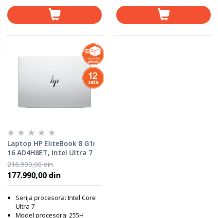
Laptop HP EliteBook 8 G1i
16 AD4H8ET, Intel Ultra 7
255, 32GB RAM, 1TB SSD,
216.990,00 din
Windows 11 Pro
177.990,00 din
Serija procesora: Intel Core
Ultra 7
Model procesora: 255H