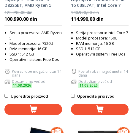
D82S5ET, AMD Ryzen 5
16 C38L7AT, Intel Core 7
7520U, 16GB RAM, 512GB
150U, 16GB RAM, 512GB
122.990,00 din
140.990,00 din
SSD, DOS
SSD, DOS
100.990,00 din
114.990,00 din
Serija procesora: AMD Ryzen
Serija procesora: Intel Core 7
5
Model procesora: 150U
Model procesora: 7520U
RAM memorija: 16 GB
RAM memorija: 16 GB
SSD 1: 512 GB
SSD 1: 512 GB
Operativni sistem: Free Dos
Operativni sistem: Free Dos
Povrat robe moguć unutar 14
Povrat robe moguć unutar 14
dana
dana
Dostavljamo već od
Dostavljamo već od
11.08.2026
11.08.2026
Uporedite proizvod
Uporedite proizvod