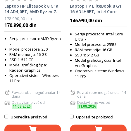
Laptop HP EliteBook 8 G1a
Laptop HP EliteBook 8 G1i
14 AD4J0ET, AMD Ryzen 7-
16 AD4H6ET, Intel Core
250, 16GB RAM, 512GB SSD,
Ultra 7-255U, 16GB RAM,
178.990,00 din
146.990,00 din
Windows 11 Pro
512GB SSD, Windows 11 Pro
170.990,00 din
Serija procesora: Intel Core
Serija procesora: AMD Ryzen
Ultra 7
7
Model procesora: 255U
Model procesora: 250
RAM memorija: 16 GB
RAM memorija: 16 GB
SSD 1: 512 GB
SSD 1: 512 GB
Model grafičkog čipa: Intel
Model grafičkog čipa:
Arc Graphics
Radeon Graphics
Operativni sistem: Windows
Operativni sistem: Windows
11 Pro
11 Pro
Povrat robe moguć unutar 14
Povrat robe moguć unutar 14
dana
dana
Dostavljamo već od
Dostavljamo već od
11.08.2026
11.08.2026
Uporedite proizvod
Uporedite proizvod