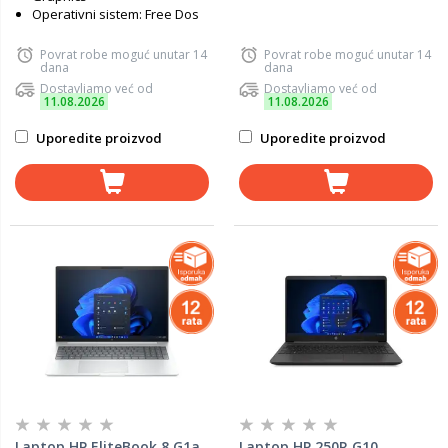
Operativni sistem: Free Dos
Povrat robe moguć unutar 14
Povrat robe moguć unutar 14
dana
dana
Dostavljamo već od
Dostavljamo već od
11.08.2026
11.08.2026
Uporedite proizvod
Uporedite proizvod
Laptop HP EliteBook 8 G1a
Laptop HP 250R G10