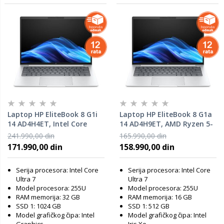
Laptop HP EliteBook 8 G1i
Laptop HP EliteBook 8 G1a
14 AD4H4ET, Intel Core
14 AD4H9ET, AMD Ryzen 5-
Ultra 7-255U, 32GB RAM,
230, 16GB RAM, 512GB SSD,
241.990,00 din
165.990,00 din
1TB SSD, Windows 11 Pro
Windows 11 Pro
171.990,00 din
158.990,00 din
Serija procesora: Intel Core
Serija procesora: Intel Core
Ultra 7
Ultra 7
Model procesora: 255U
Model procesora: 255U
RAM memorija: 32 GB
RAM memorija: 16 GB
SSD 1: 1024 GB
SSD 1: 512 GB
Model grafičkog čipa: Intel
Model grafičkog čipa: Intel