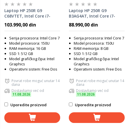
Laptop HP 250R G9
Laptop HP 250R G9
C68VTET, Intel Core i7-
B3AG4AT, Intel Core i7-
150U, 16GB RAM, 512GB
150U, 8GB RAM, 512GB SSD,
103.990,00 din
88.990,00 din
SSD, DOS
DOS
Serija procesora: Intel Core 7
Serija procesora: Intel Core 7
Model procesora: 150U
Model procesora: 150U
RAM memorija: 16 GB
RAM memorija: 8 GB
SSD 1: 512 GB
SSD 1: 512 GB
Model grafičkog čipa: Intel
Model grafičkog čipa: Intel
Graphics
Graphics
Operativni sistem: Free Dos
Operativni sistem: Free Dos
Povrat robe moguć unutar 14
Povrat robe moguć unutar 14
dana
dana
Dostavljamo već od
Dostavljamo već od
11.08.2026
11.08.2026
Uporedite proizvod
Uporedite proizvod