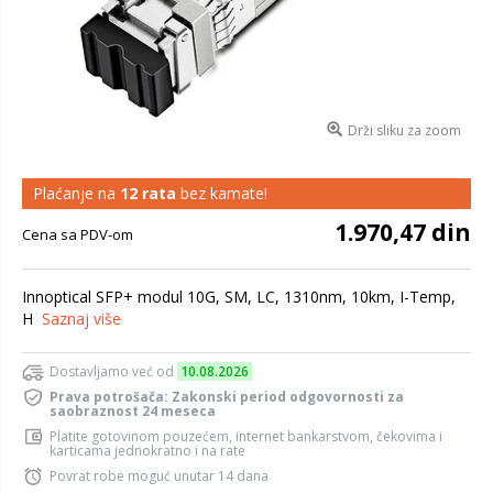
Drži sliku za zoom
Plaćanje na
12 rata
bez kamate!
1.970,47 din
Cena sa PDV-om
Innoptical SFP+ modul 10G, SM, LC, 1310nm, 10km, I-Temp,
H
Saznaj više
Dostavljamo već od
10.08.2026
Prava potrošača: Zakonski period odgovornosti za
saobraznost 24 meseca
Platite gotovinom pouzećem, internet bankarstvom, čekovima i
karticama jednokratno i na rate
Povrat robe moguć unutar 14 dana