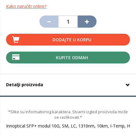
Kako naručiti online?
DODAJTE U KORPU
KUPITE ODMAH
Detalji proizvoda
*Slike su informativnog karaktera. Stvarni izgled proizvoda može
se razlikovati.*
Innoptical SFP+ modul 10G, SM, LC, 1310nm, 10km, I-Temp, H