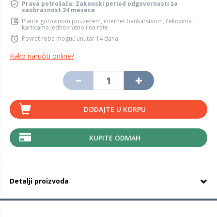
Prava potrošača: Zakonski period odgovornosti za
saobraznost 24 meseca
Platite gotovinom pouzećem, internet bankarstvom, čekovima i
karticama jednokratno i na rate
Povrat robe moguć unutar 14 dana
Kako naručiti online?
DODAJTE U KORPU
KUPITE ODMAH
Detalji proizvoda