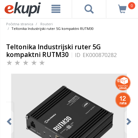
0
Početna stranica
Routeri
Teltonika Industrijski ruter 5G kompaktni RUTM30
Teltonika Industrijski ruter 5G
kompaktni RUTM30
ID
EK000870282