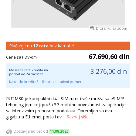
Drži sliku za zoom
Plaćanje na
12 rata
bez kamate!
67.690,60 din
Cena sa PDV-om
3.276,00 din
Mesečna rata kredita na
period od 24 meseca
Kako do kredita?
Reprezentativni primer
RUTM30 je kompaktni dual SIM ruter i više mreža sa eSIM™
tehnologijom koji pruža 5G mobilnu povezanost za aplikacije
sa intenzivnim prenosom podataka. Opremljen sa dva
gigabitna Ethernet porta i dv...
Saznaj više
Dostavljamo već od
11.08.2026