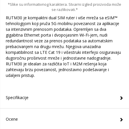
*Slike su informativnog karaktera. Stvarni izgled proizvoda može
se razlikovati.*
RUTM30 je kompaktni dual SIM ruter i više mreža sa eSIM™
tehnologijom koji pruža 5G mobilnu povezanost za aplikacije
sa intenzivnim prenosom podataka. Opremljen sa dva
gigabitna Ethernet porta i dvopojasnim Wi-Fi-jem, nudi
redundantnost veze za prenos podataka sa automatskim
prebacivanjem na drugu mrežu. Njegova unazadna
kompatibilnost sa LTE Cat 19 i višestruki interfejsi osiguravaju
dugoročnu proširivost mreže i jednostavne nadogradnje.
RUTM30 je idealan za različita IoT i M2M rešenja koja
zahtevaju brzu povezanost, jednostavno podešavanje i
udaljeni pristup.
Specifikacije
Ocene