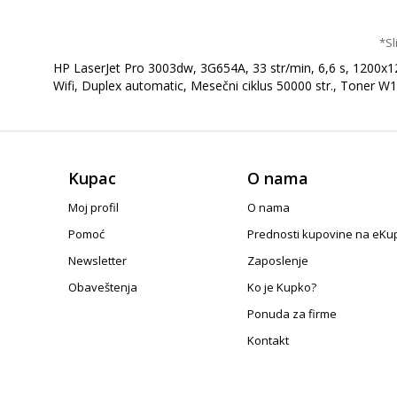
*Sl
HP LaserJet Pro 3003dw, 3G654A, 33 str/min, 6,6 s, 1200x
Wifi, Duplex automatic, Mesečni ciklus 50000 str., Toner W
Kupac
O nama
Moj profil
O nama
Pomoć
Prednosti kupovine na eKu
Newsletter
Zaposlenje
Obaveštenja
Ko je Kupko?
Ponuda za firme
Kontakt