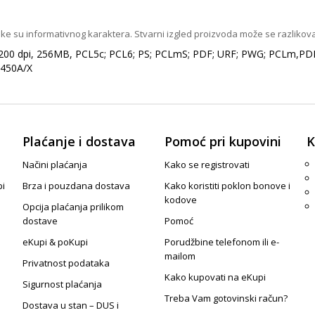
ike su informativnog karaktera. Stvarni izgled proizvoda može se razlikova
1200 dpi, 256MB, PCL5c; PCL6; PS; PCLmS; PDF; URF; PWG; PCLm,PDF 1
1450A/X
Plaćanje i dostava
Pomoć pri kupovini
K
Načini plaćanja
Kako se registrovati
pi
Brza i pouzdana dostava
Kako koristiti poklon bonove i
kodove
Opcija plaćanja prilikom
dostave
Pomoć
eKupi & poKupi
Porudžbine telefonom ili e-
mailom
Privatnost podataka
Kako kupovati na eKupi
Sigurnost plaćanja
Treba Vam gotovinski račun?
Dostava u stan – DUS i