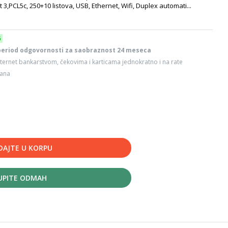
3,PCL5c, 250+10 listova, USB, Ethernet, Wifi, Duplex automati...
6
period odgovornosti za saobraznost 24 meseca
ternet bankarstvom, čekovima i karticama jednokratno i na rate
dana
DAJTE U KORPU
UPITE ODMAH