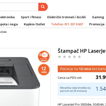
lektronika
Sport i fitness
Električni trotineti i bicikli
Gaming
epota i nega
Kupkov Outlet
Telefon: 011 207 0 607
Promocije
G654A
Štampač HP LaserJe
Plaćanje na
12 rata
bez kama
31.9
Cena sa PDV-om
1.54
Mesečna rata kredita na
period od 24 meseca
HP LaserJet Pro 3003dw, 3G654A, 3