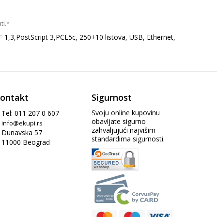
ti.*
,3,PostScript 3,PCL5c, 250+10 listova, USB, Ethernet,
ontakt
Sigurnost
Svoju online kupovinu
Tel: 011 207 0 607
obavljate sigurno
info@ekupi.rs
zahvaljujući najvišim
Dunavska 57
standardima sigurnosti.
11000 Beograd