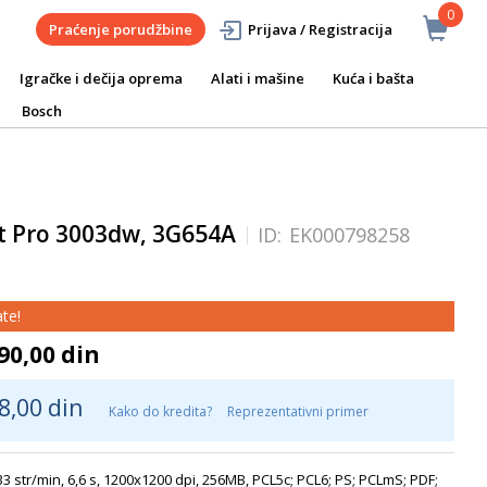
0
Praćenje porudžbine
Prijava / Registracija
Igračke i dečija oprema
Alati i mašine
Kuća i bašta
Bosch
t Pro 3003dw, 3G654A
ID:
EK000798258
te!
90,00 din
8,00 din
Kako do kredita?
Reprezentativni primer
3 str/min, 6,6 s, 1200x1200 dpi, 256MB, PCL5c; PCL6; PS; PCLmS; PDF;