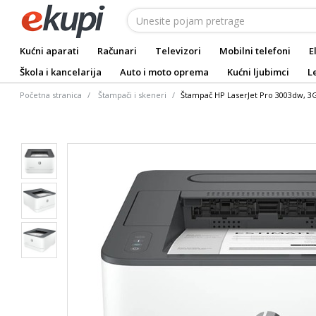
Kućni aparati
Računari
Televizori
Mobilni telefoni
E
Škola i kancelarija
Auto i moto oprema
Kućni ljubimci
L
Početna stranica
Štampači i skeneri
Štampač HP LaserJet Pro 3003dw, 3